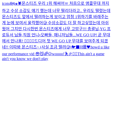
icon꩜໑๑🕷️
몬스티즈 우리 1위 해써어ㅠ 처음으로 앵콜무대 까지
하고 수상 소감도 얘기 했는데 너무 떨리더라고.. 우리도 떨렸는데
몬스티즈도 앞에서 떨려하는게 보이고 엄청 1위하기를 바래주는
게 눈에 보여서 울컥했어🥲 수상소감도 더 잘 하고싶었는데 아쉬
웠어 그치만 다시한번 몬스티즈에게 너무 고맙구!!! 총괄님,YG 프
로듀서 님들,직원 언니•오빠들, 매니저님들...
WE GO UP! 곧 무대
에서 만나용! ❤️‍🔥❤️‍🔥
드디어 첫 WE GO UP 무대를 보여주게 되겠
네!! 이따봐 몬스티즈~ (사실 조금 떨려🥲)
🐦‍⬛⛓️爆🖤
howd u like
our performance vid 😎😼
🌈🐶
woooo!🕺🎉❤️‍🔥
This ain't a game
ain't you know we don't play