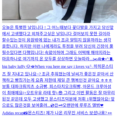
오늘은 특별한 날입니다 ! 그 어느때보다 꽃다발을 가지고 당신앞
에서 고생했다고 외쳐주고싶은 날입니다 걸어보지 못한 길이라
할수있는것이 응원밖에 없는 내가 조금 얄밉지 않을까라는 생각
을합니다. 하지만 이런 나에게라도 투정을 부려 당신의 긴장이 풀
릴수있다면 다행입니다! 속앓이하며 그래도 어떡해 해야지라는
마음하나로 여기까지 온 모두를 상상하면 오늘따라...
✂️꩜★•°:🧵
big baby luffy 🐶
🫦
When you here me say i loves ya🪡
히히
몬스티
즈 잘 지내고 있나요~? 조금 추워졌는데 날씨가 좋은것 같아서 산
책하고 빵집가는게 요즘 저한테 제일 큰 행복인것 같아요 ㅎㅎㅎ
보통 대파크림치츠 소금빵, 피스타치오크림빵, 아몬드 크루아성
이 최애예요(+오트우유 라테 핫) 😎 그리고 이번 활동은 잘 마무리
된것 같은데 모두 고생했고 몬스티즈덕분에 저휘 1위했잖아요! 앞
으로도 많은것을 보여줄려...
💿⏰🗝️
오랜만에 루루즈 앨범❤︎
Adidas recap📸
몬스티즈! 제가 나온 리무진 서비스 보셨나용? 👀