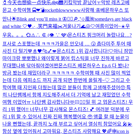
🧷今天也想偷一点快乐꩜໑🎹
키킼
막방 끝났어ㅜ
막방 레츠고
베
몬고 수학여행 🚍❤︎
💣rocketblowwwww
사랑해 🦋
베몬하우스 또
만나🌟
Blink and you’ll miss it 🦋
❤️‍🔥
🔎₊⁺⊹風🌺
somedays are black
and white 🤍🖤
˖·˳.笑門来福✂️
겨울나기
🌊🐚🤍
여름이었어~☀️
우
우웅。。。💞
⚠️∴ ∉ (👁 ∵ 🩶)
몬스티즈 핑크머리 놀랐나요…?
프사로 스포했는데 ㅋㅋㅋ
가을은 안오네 … 🤧 춥다
미주 투어 때
사진 다 털기🤎
📓🖤
🐆💅💋
몬스티즈 1위 감사합니다!🤍
아니 잠만
마이크랑 뽀뽀했나 왜이렇게 붉어 립스틱을 너무 진하게 바르고
무대했나봐 닦아줘야겠어
짠
몬스티즈 베몬하우스 Ep.6 다 봤나?
방금 봤는데 재밌더라구 ㅋㅋㅋㅋㅋ 수학여행 때 사진 많이 찍었
는데 다음 에피소드 까지 공개 되면 한번에 올릴게~♡ 그리고 수
학여행 때 지인짜 더웠는데 많은 분들이 함께 고생해주셨어🥺 특
히 나단쌤께서 함께 지도해주셔서 더 기억에 남고 재밌었던 수학
여행 이었어ㅠ 나단쌤 감사합니다🫶🏻
❤️‍🔥
일 위 고 업
몬스티즈! 우
리 1위 했어!! 너무너무 감사해요 몬스티즈! 💕 여러분 덕분에 우
리 1위 할 수 있어서 진짜 진짜 행복했어요 🥹 앵콜 할 때 눈물이
나올 뻔했는데, 끝까지 노래 부르고 싶어서 열심히 참았어요 🎤💫
항상 옆에 있어줘서 고마워요, 몬스티즈 사랑해요 💖🌈
🕸️icon is