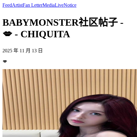
Feed
Artist
Fan Letter
Media
Live
Notice
BABYMONSTER社区帖子 -
💋 - CHIQUITA
2025 年 11 月 13 日
💋