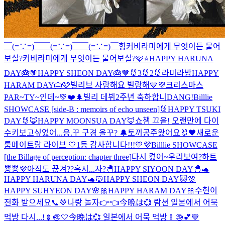
￣(=∵=)￣
￣(=∵=)￣
￣(=∵=)￣
힝
커비라미에게 무엇이든 물어
보실?
커비라미에게 무엇이든 물어보실?🩷⭐️
HAPPY HARUNA
DAY🎂🩵
HAPPY SHEON DAY🎂🧡
🐰3
🐰2
🐰
라미라방
HAPPY
HARAM DAY🎂🩷
빌리브 사랑해요 빌랑해💙💜
크리스마스
PAR~TY~인데~💚❤️🌲
빌리 데뷔2주년 축하합니DANG!
Billlie
SHOWCASE [side-B : memoirs of echo unseen]
🐰HAPPY TSUKI
DAY🐰
🦊HAPPY MOONSUA DAY🦊
쇼챔 끄읕! 오랜만에 다이
수키
보고싶었어...
응.꾸 구경 올꾸? 🔔
토끼공주왔어요🐰
🖤새로운
룸메이트랑 라이브 🤍
1등 감사합니다!!!💙💜
Billlie SHOWCASE
[the Billage of perception: chapter three]
다시 켰어~우리보여?
하트
뿅뿅💜
아직도 끊겨??
혹시...자?
🐣HAPPY SIYOON DAY🐣
🐢
HAPPY HARUNA DAY🐢
🐱HAPPY SHEON DAY🐱
🌸
HAPPY SUHYEON DAY🌸
🎀HAPPY HARAM DAY🎀
수현이
전화 받으세요📞💚
나랑 놀자👉👈
今晩は💞 람션 일본에서 어묵
먹방 다시...!🍢🍥🤍
今晩は💞 일본에서 어묵 먹방🍢🍥💕
💙