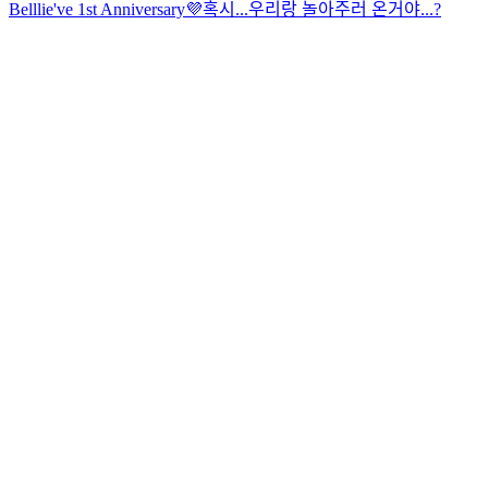
Belllie've 1st Anniversary💜
혹시...우리랑 놀아주러 온거야...?