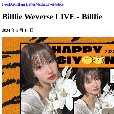
Feed
Artist
Fan Letter
Media
Live
Notice
Billlie Weverse LIVE - Billlie
2024 年 2 月 16 日