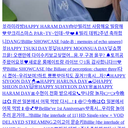
🐰
라미라방
HAPPY HARAM DAY🎂🩷
빌리브 사랑해요 빌랑해
💙💜
크리스마스 PAR~TY~인데~💚❤️🌲
빌리 데뷔2주년 축하합
니DANG!
Billlie SHOWCASE [side-B : memoirs of echo unseen]
🐰HAPPY TSUKI DAY🐰
🦊HAPPY MOONSUA DAY🦊
쇼챔
끄읕! 오랜만에 다이수키
보고싶었어...
응.꾸 구경 올꾸? 🔔
토끼공
주왔어요🐰
🖤새로운 룸메이트랑 라이브 🤍
1등 감사합니다!!!💙
💜
Billlie SHOWCASE [the Billage of perception: chapter three]
다
시 켰어~우리보여?
하트 뿅뿅💜
아직도 끊겨??
혹시...자?
🐣HAPPY
SIYOON DAY🐣
🐢HAPPY HARUNA DAY🐢
🐱HAPPY
SHEON DAY🐱
🌸HAPPY SUHYEON DAY🌸
🎀HAPPY
HARAM DAY🎀
수현이 전화 받으세요📞💚
나랑 놀자👉👈
今晩
は💞 람션 일본에서 어묵 먹방 다시...!🍢🍥🤍
今晩は💞 일본에서
어묵 먹방🍢🍥💕
💙Belllie've 1st Anniversary💜
혹시...우리랑 놀아
주러 온거야...?
Billlie [the interlude of 11] HD Single-view + VOD
DELAYED STREAMING
고이고이 문슌키
Billlie [the interlude of