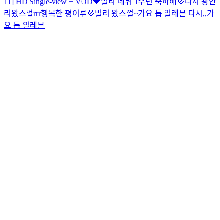
11] HD Single-view + VOD
💙빌리 데뷔 1주년 축하해💜
다시 광안
리왔스껄rrr
행복한 평이루💜
빌리 왔스껄~
가요 톱 일레븐 다시,,
가
요 톱 일레븐