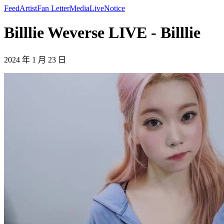
Feed
Artist
Fan Letter
Media
Live
Notice
Billlie Weverse LIVE - Billlie
2024 年 1 月 23 日