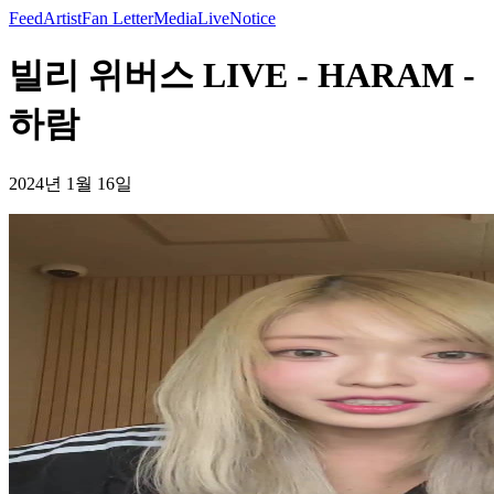
Feed
Artist
Fan Letter
Media
Live
Notice
빌리 위버스 LIVE - HARAM -
하람
2024년 1월 16일