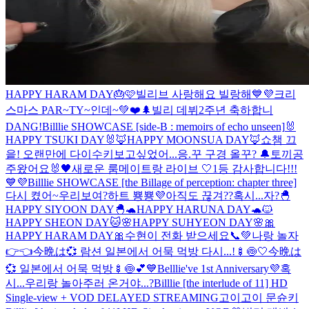
HAPPY HARAM DAY🎂🩷
빌리브 사랑해요 빌랑해💙💜
크리
스마스 PAR~TY~인데~💚❤️🌲
빌리 데뷔2주년 축하합니
DANG!
Billlie SHOWCASE [side-B : memoirs of echo unseen]
🐰
HAPPY TSUKI DAY🐰
🦊HAPPY MOONSUA DAY🦊
쇼챔 끄
읕! 오랜만에 다이수키
보고싶었어...
응.꾸 구경 올꾸? 🔔
토끼공
주왔어요🐰
🖤새로운 룸메이트랑 라이브 🤍
1등 감사합니다!!!
💙💜
Billlie SHOWCASE [the Billage of perception: chapter three]
다시 켰어~우리보여?
하트 뿅뿅💜
아직도 끊겨??
혹시...자?
🐣
HAPPY SIYOON DAY🐣
🐢HAPPY HARUNA DAY🐢
🐱
HAPPY SHEON DAY🐱
🌸HAPPY SUHYEON DAY🌸
🎀
HAPPY HARAM DAY🎀
수현이 전화 받으세요📞💚
나랑 놀자
👉👈
今晩は💞 람션 일본에서 어묵 먹방 다시...!🍢🍥🤍
今晩は
💞 일본에서 어묵 먹방🍢🍥💕
💙Belllie've 1st Anniversary💜
혹
시...우리랑 놀아주러 온거야...?
Billlie [the interlude of 11] HD
Single-view + VOD DELAYED STREAMING
고이고이 문슌키