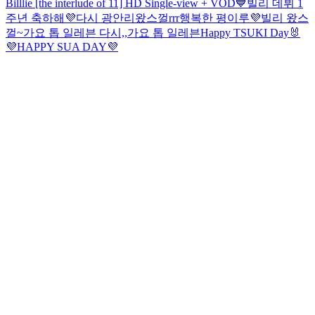
Billlie [the interlude of 11] HD Single-view + VOD
💙빌리 데뷔 1
주년 축하해💜
다시 광안리왔스껄rrr
행복한 평이루💜
빌리 왔스
껄~
가요 톱 일레븐 다시,,
가요 톱 일레븐
Happy TSUKI Day🐰
💜HAPPY SUA DAY💜