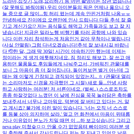
드라마,집짓기,노래,요리하기 등 어떤 촬영이든 상관 없습니다
(잘 못해도 봐줘야됨) 우리 아미분들의 픽은 언제나 옳으니 오
늘 중으로 글 많이...
힝 허리 폈는데 계속 안핀거처럼 나옴ㅠㅠ
안녕하세요 진이에요 오랜만에 인사 드립니다 다들 추석 잘 즐
기고 계신가요!? 저는 음식들도 해먹고 가족들과도 보고 잘 지
냈습니다! 지금은 밀라노행 비행기를 타러 공항에 나와 있습
니다 이런 자리 참석하는게 처음인거 같아 무척이나 떨립니다
(사실 안떨림) 그럼 다녀오겠습니다!
추석 잘 보내시길 바랍니
다 🫡
한 달, 그래 딱 30일! 시간이 야속하기만 했는데 이제는
정이라는 게 생겨 애틋해지네요. 짐 정리도 해보고, 잘 쓰고 애
용하던 물품들도 후임들에게 나눠주고서, 가벼워진 관물대를
보니 그 마음이 좀 더 짙어집니다. 돌이켜보면 별거 아닌데 그
때는 왜 이렇게 긴장되고 경직되어 있었는지.. ㅎ (관물대 열리
는 소리마저도 신경을 자극했던 그 시절) 새로 들...
안녕 사랑
하고 사랑하는 여러분! 저 서른이네요. (벌써..) 스스로조차도
종종 하잘것없다 느꼈던 이 날에 진심을 꾹꾹 눌러담은 축하를
보내주셔서 너무나 고마워요. 덕분에 잘 버티고 있다는 거. 알
고 계시죠? 불가에 이런 말이 있습니다. '너는 오직 너 스스로
를 등불 삼아 의지하며 살라.' 멀고 먼 화천에서 마음이 위태롭
거나 이유없이 분노가 치밀 때면 이 ...
하 보고싶습니다 그리고
neva play 미쳤슺ㅁㅁ 안올 수가 없었음텨 빠이
아미 여러분 생
일 축하해 주셔서 감사드립니다 저는 잘 지내고 있어요 남은