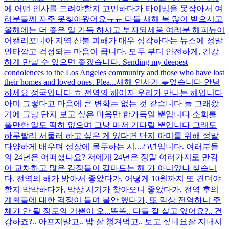
에 어떤 인사를 드려야할지 고민하다가 타이밍을 못잡아서 여
러분들께 자주 못찾아왔어요ㅠㅠ 다들 새해 복 많이 받으시고
올해에는 더 좋은 일 가득 하시고 부자되세용 여러분 해피뉴이
어
캘리포니아 지역 산불 피해가 매우 심각하다는 뉴스에 정말
안타깝고 걱정되는 마음이 큽니다. 모두 부디 안전하게, 건강
하게 만날 수 있으면 좋겠습니다. Sending my deepest
condolences to the Los Angeles community and those who have lost
their homes and loved ones. Plea...
새해 인사가 늦었습니다 안녕
하세요 정국입니다 ㅎ 전역의 해이자 우리가 만나는 해입니다
아미 그렇다고 마음에 큰 변화는 없는 것 같습니다 늘 그래왔
기에 그냥 단지 보고 싶은 마음만 한가득일 뿐입니다 소회를
풀만한 일도 딱히 없으며 그냥 마저 기다릴 뿐입니다 그래도
하루빨리 서둘러 하고 싶은 게 있다면 단지 아미를 위해 정말
다양하게 배우며 성장에 몰두하는 시...
25년입니다. 여러분들
의 24년은 어떠셨나요? 저에게 24년은 정말 여러가지로 만감
이 교차하고 많은 감정들이 갈마드는 해 가 아니었나 싶습니
다. 전역의 해가 밝아서 좋았다가, 어떻게 10월까지 또 견뎌야
할지 막막하다가, 막상 시기가 찾아오니 좋았다가, 전역 후의
계획들에 대한 걱정이 들며 불안 했다가, 또 막상 전역하니 주
체가 안 될 정도의 기쁨이 오...
똑똑.. 다들 잘 살고 있어요?.. 건
강하죠?.. 아프지말고.. 밥 잘 챙겨먹고.. 보고 싶네요
잘 지내시