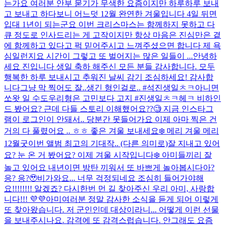
는가요 여러분 안부 묻기가 무색한 요즘이지만 하루하루 보내
고 보내고 하다보니 어느덧 12월 완연한 겨울입니다 4일 뒤면
입대 1년이 되는군요 이번 크리스마스는 함께하지 못하고 다
큐 정도로 인사드리는 게 고작이지만 항상 마음은 진심만은 곁
에 함께하고 있다고 퍽 믿어주시고 느껴주셨으면 합니다 제 욕
심일런지요 시간이 그렇고 또 벌어지는 많은 일들이 ...
안녕하
세요 진입니다 생일 축하 해주신 모든 분들 감사합니다. 모두
행복한 하루 보내시고 추워진 날씨 감기 조심하세요! 감사합
니다
그냥 막 찍어도 잘..생긴 형인걸로.. #석진생일ㅊㅋ
아니면
쏘왓 일 수도
우리형은 고민보다 고지 #진생일ㅊㅋ
헤ㅋ 비하인
드 봤어요? 근데 다들 스토리 이해했어요??🧐 지금 인스타그
램이 로그인이 안돼서.. 당분간 못들어가요 이제 아마 찍은 건
거의 다 풀렸어요 .. ㅎㅎ 좋은 겨울 보내세요❄️ 메리 겨울 메리
12월
굿
이번 앨범 최고의 기대작.. (다른 의미로)
잘 지내고 있어
요? 눈 온 거 봤어요? 이제 겨울 시작입니다❄️ 아미들끼리 잘
놀고 있어요 내년이면 방탄 끼워서 또 바쁘게 놀아봅시다아?
응? 응?🥹
비가와요... 너무 걱정되네요 조심히 들어가야해
요!!!!!!!! 알겠죠? 다시한번 먼 길 찾아주신 우리 아미, 사랑합
니다!!! 💜💜
아미여러분 정말 감사한 소식을 듣게 되어 이렇게
또 찾아왔습니다. 저 군인인데 대상이라니... 어떻게 이런 선물
을 보내주시나요. 감격에 또 감격스럽습니다. 안그래도 요즘