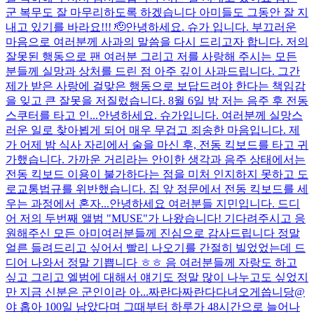
군 복무도 잘 마무리하도록 하겠습니다 아미들도 그동안 잘 지
내고 있기를 바라요!!! 🫡
안녕하세요. 슈가 입니다. 부끄러운
마음으로 여러분께 사과의 말씀을 다시 드리고자 합니다. 저의
잘못된 행동으로 팬 여러분 그리고 저를 사랑해 주시는 모든
분들께 실망과 상처를 드린 점 아주 깊이 사과드립니다. 그간
제가 받은 사랑에 걸맞은 행동으로 보답드려야 한다는 책임감
을 잊고 큰 잘못을 저질렀습니다. 8월 6일 밤 저는 음주 후 전동
스쿠터를 타고 인...
안녕하세요. 슈가입니다. 여러분께 실망스
러운 일로 찾아뵙게 되어 매우 무겁고 죄송한 마음입니다. 제
가 어제 밤 식사 자리에서 술을 마신 후, 전동 킥보드를 타고 귀
가했습니다. 가까운 거리라는 안이한 생각과 음주 상태에서는
전동 킥보드 이용이 불가하다는 점을 미처 인지하지 못하고 도
로교통법규를 위반했습니다. 집 앞 정문에서 전동 킥보드를 세
우는 과정에서 혼자...
안녕하세요 여러분들 지민입니다. 드디
어 저의 두번째 앨범 "MUSE"가 나왔습니다! 기다려주시고 응
원해주신 모든 아미여러분들께 진심으로 감사드립니다 정말
얼른 들려드리고 싶어서 빨리 나오기를 간절히 빌었었는데 드
디어 나와서 정말 기쁩니다 ㅎㅎ 음 여러분들께 자랑도 하고
싶고 그리고 엘범에 대해서 얘기도 정말 많이 나누고도 싶었지
만 지금 신분은 군인이라 아...
짜란다짜란다
다녀오게씁니당@
야 홉아 100일 남았다며 그때부터 하루가 48시간으로 늘어나