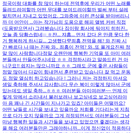
정국이랑 대화를 참 많이 하는데 전역후에 우리가 어떤 노래를
들려드려여할까 어떤 무대를 보여드려야할까 벌써 부터 설레
발치면서 지내고 있었어요. 그와중에 이런 큰상을 받아버리니
까 더 어안이 ...
아는 작가님의 도움으로 해피 앨범 커버 직접
(도움받으면서) 그려봤습니다 집이랑 회사에 둬야지 히히
진..
오늘 좀 당황스럽네;;; ㅎ
쟌... 쟈홉... 먼저 갔다 온 만큼 못다 한
거 행복하게 하시길... 고생했다💜
죄홉 전역을 해? 와 진짜 시
간 빠르다 나 때는 진짜 와.. 죄홉이 전역? 와..
또 올게요
진짜 정
말 많이 사랑합니다
정말 오랜만에 행복한 기억을 또 아미 여러
분들께서 만들어주시네요 ㅎㅎ 걱정하시라고 말씀드린 건 아
니구요!! 쉽지는 않으니까요 ㅎㅎ 그래도 군에 좋은 사람들이
정말 많아서 다같이 힘내면서 훈련받고 있습니다 잘 먹고 운동
도 정말 열심히 하고있습니다 ! 그러니 저는 걱정하지 마셔요
생일 축하해 주셔서 감사합니다 무슨 복이 이렇게 많아서 군에
있는데도 생일 축하...
ㅎㅎㅎ 여러분들 아미여러분~~ 언제 이
렇게 앞에서 소리내서 불러보려나 보고싶네요 보고싶어라아
아 음 꽤나 긴 시간들이 지나가고 있죠? 아미들은 어떨까요?
어떤 날들로 시간을 보내고 있을까요 저희를 기다리는게 지침
으로 다가 오지 않을까요 그게 걱정되면서도 여러분들이 그냥
마냥 행복한 일들과 시간들을 보내고 있었으면 좋겠다는 생각
을 해요 여러분들만은 그래야하니까...
이게 정신없이 적응하다