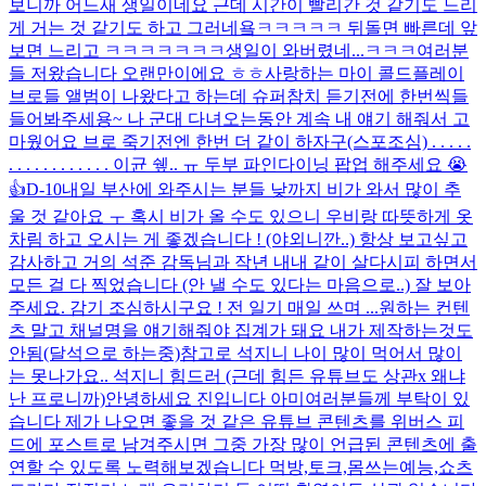
보니까 어느새 생일이네요 근데 시간이 빨리간 것 같기도 느리
게 거는 것 같기도 하고 그러네욬ㅋㅋㅋㅋㅋ 뒤돌면 빠른데 앞
보면 느리고 ㅋㅋㅋㅋㅋㅋㅋ
생일이 와버렸네...ㅋㅋㅋ
여러분
들 저왔습니다 오랜만이에요 ㅎㅎ
사랑하는 마이 콜드플레이
브로들 앨범이 나왔다고 하는데 슈퍼참치 듣기전에 한번씩들
들어봐주세용~ 나 군대 다녀오는동안 계속 내 얘기 해줘서 고
마웠어요 브로 죽기전엔 한번 더 같이 하자구
(스포조심) . . . . .
. . . . . . . . . . . . 이균 쉪.. ㅠ 두부 파인다이닝 팝업 해주세요 😭
👍
D-10
내일 부산에 와주시는 분들 낮까지 비가 와서 많이 추
울 것 같아요 ㅜ 혹시 비가 올 수도 있으니 우비랑 따뜻하게 옷
차림 하고 오시는 게 좋겠습니다 ! (야외니깐..) 항상 보고싶고
감사하고 거의 석준 감독님과 작년 내내 같이 살다시피 하면서
모든 걸 다 찍었습니다 (안 낼 수도 있다는 마음으로..) 잘 보아
주세요. 감기 조심하시구요 ! 전 일기 매일 쓰며 ...
원하는 컨텐
츠 말고 채널명을 얘기해줘야 집계가 돼요 내가 제작하는것도
안됨(달석으로 하는중)
참고로 석지니 나이 많이 먹어서 많이
는 못나가요.. 석지니 힘드러 (근데 힘든 유튜브도 상관x 왜냐
난 프로니까)
안녕하세요 진입니다 아미여러분들께 부탁이 있
습니다 제가 나오면 좋을 것 같은 유튜브 콘텐츠를 위버스 피
드에 포스트로 남겨주시면 그중 가장 많이 언급된 콘텐츠에 출
연할 수 있도록 노력해보겠습니다 먹방,토크,몸쓰는예능,쇼츠