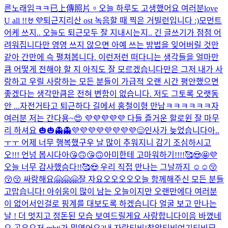
른노래임ㅋㅋ
已上傳照片。
오늘 하루도 고생했어요 여러분
love
U all !!🤘💜
퇴근
지리산 ost 녹음할 때 찍은 거
빌런입니다 :)
모먼트
어케 쓰지.. 오늘도 퇴근
모두 잘 지내시는지.. 긴 글쓰기가 점점 어
려워집니다만 영영 쓰지 않으면 아예 쓰는 방법을 잊어버릴 것만
같아 간만에 슥 펼쳐봅니다. 이런저런 떠다니는 생각들을 얼마만
큼 어떻게 전해야 할 지 아직도 잘 모르겠습니다만은 그저 내가 사
랑하고 우릴 사랑하는 모든 분들이 가급적 오랜 시간 평안했으면
좋겠다는 생각만큼은 전혀 변함이 없습니다. 저도 그토록 오랫동
안 ...
자전거타고 퇴근하다 길에서 홍철이형 만남ㅋㅋㅋㅋㅋㅋ
자
여러분 저는 간다용~😍 💜💜💜💜💜 다들 즐거운 할로윈 잘 마무
리 하셔요 🎃🎃👻👻💜💜💜💜💜💜💜💜
😊
인사가 늦었습니다아..
ㅜㅜ 어제 너무 행복했구우 날 많이 추워지니 감기 조심하시고
오!!! 언넝 봅시다아😘🙃😘🙃
아미한테 고마워하기!!!!🥰😍🤩💜
오늘 너무 감사했슴다!!🥰😍 우리 직접 만나는 그날까지 ☺☺😚
😚😚 싸랑해요🤗🤗🤗
잘 자요오오오오
오늘 함께해주신 모든 분들
고맙습니다! 아쉬움이 많이 남는 오늘이지만 오랜만에다 여러분
이 없어서인걸로 핑계를 대보도록 하겠습니다 얼굴 보고 만나는
날 ! 더 멋지고 정돈된 모습 보여드릴게요 사랑합니다이
음 바꼈네