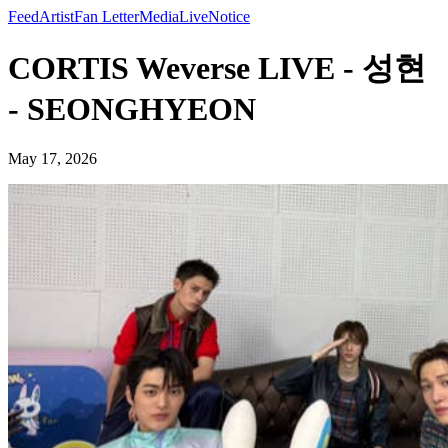
Feed
Artist
Fan Letter
Media
Live
Notice
CORTIS Weverse LIVE - 성현
- SEONGHYEON
May 17, 2026