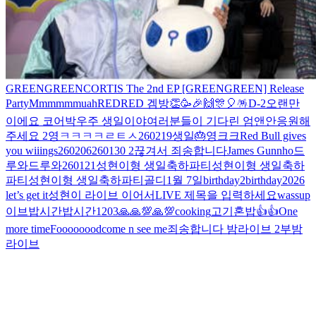
GREENGREEN
CORTIS The 2nd EP [GREENGREEN] Release
Party
Mmmmmmuah
REDRED 겜방
👏🥳🎉🙌🎊🎈🪅
D-2
오랜만
이에요 코어
박우주 생일이야
여러분들이 기다린 엄앤안
응원해
주세요 2
영ㅋㅋㅋㅋㄹㅌㅅ
260219
생일
🎂
영크크
Red Bull gives
you wiiings
260206
260130 2
끊겨서 죄송합니다
James Gunnho
드
루와드루와
260121
성현이형 생일축하파티
성현이형 생일축하
파티
성현이형 생일축하파티
골디
1월 7일
birthday2
birthday
2026
let’s get it
성현이 라이브 이어서
LIVE 제목을 입력하세요
wassup
이브
밥시간
밥시간
1203
🙏🙏
💯🙏
💯
cooking
고기
혼밥
👍
👍
One
more time
Foooooood
come n see me
죄송합니다 밤라이브 2부
밤
라이브