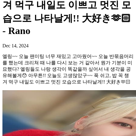
겨 먹구 내일도 이쁘고 멋진 모
습으로 나타날게!! 大好き🫶🏻
- Rano
Dec 14, 2024
엘링~~ 오늘 팬미팅 너무 재밌고 고마웠어~~ 오늘 반묶음머리
를 했는데 크리쳐 때 나를 다시 보는 거 같아서 뭔가 기분이 미
묘했다? 엘링들도 나랑 생각이 똑같을까 싶어서 내 생각을 공
유해볼게😯 아무튼!! 오늘도 고생많았구~~ 푹 쉬고, 밥 꼭 챙
겨 먹구 내일도 이쁘고 멋진 모습으로 나타날게!! 大好き🫶🏻