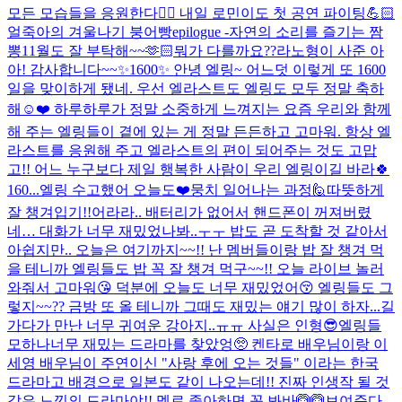
모든 모습들을 응원한다👍🏻 내일 로민이도 첫 공연 파이팅💪🏻
얼죽아의 겨울나기 붕어빵
epilogue -자연의 소리를 즐기는 짬
뽕
11월도 잘 부탁해~~🫶🏻
뭐가 다를까요??
라노형이 사준 아
아! 감사합니다~~
✨1600✨ 안녕 엘링~ 어느덧 이렇게 또 1600
일을 맞이하게 됐네. 우선 엘라스트도 엘링도 모두 정말 축하
해☺️❤️ 하루하루가 정말 소중하게 느껴지는 요즘 우리와 함께
해 주는 엘링들이 곁에 있는 게 정말 든든하고 고마워. 항상 엘
라스트를 응원해 주고 엘라스트의 편이 되어주는 것도 고맙
고!! 어느 누구보다 제일 행복한 사람이 우리 엘링이길 바라🍀
160...
엘링 수고했어 오늘도❤️
뭉치 일어나는 과정🙋
따뜻하게
잘 챙겨입기!!
어라라.. 배터리가 없어서 핸드폰이 꺼져버렸
네… 대화가 너무 재밌었나봐..ㅜㅜ 밥도 곧 도착할 것 같아서
아쉽지만.. 오늘은 여기까지~~!! 난 멤버들이랑 밥 잘 챙겨 먹
을 테니까 엘링들도 밥 꼭 잘 챙겨 먹구~~!! 오늘 라이브 놀러
와줘서 고마워😘 덕분에 오늘도 너무 재밌었어😚 엘링들도 그
렇지~~?? 금방 또 올 테니까 그때도 재밌는 얘기 많이 하자...
길
가다가 만난 너무 귀여운 강아지..ㅠㅠ 사실은 인형😎
엘링들
모하나
너무 재밌는 드라마를 찾았엉🥺 켄타로 배우님이랑 이
세영 배우님이 주연이신 "사랑 후에 오는 것들" 이라는 한국
드라마고 배경으로 일본도 같이 나오는데!! 진짜 인생작 될 것
같은 느낌의 드라마야!! 멜로 좋아하면 꼭 봐바🙆🙆
보여준다