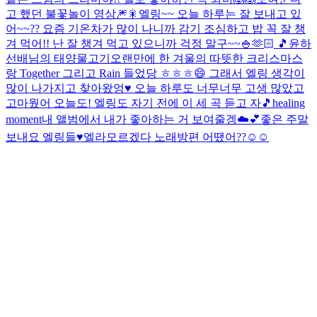
고 했던 불꽃놀이 영상🎆🎇
엘링~~ 오늘 하루는 잘 보내고 있
어~~?? 요즘 기온차가 많이 나니까 감기 조심하고 밥 꼭 잘 챙
겨 먹어!! 난 잘 챙겨 먹고 있으니까 걱정 말구~~🍚🫶🏻 🎵윤하
선배님의 태양물고기
오랜만에 한 겨울의 따뜻한 크리스마스
랑 Together 그리고 Rain 들었당 ㅎㅎㅎ😄 그래서 엘링 생각이
많이 나가지고 찾아왔엉♥ 오늘 하루도 너무너무 고생 많았고
고마웠어 오늘도! 엘링도 자기 전에 이 세 곡 듣고 자🎵
healing
moment
내 앨범에서 내가 좋아하는 거 보여줄겡☁️💕
좋은 주말
보내요 엘링들♥
엘라모르겠다 노래방편 어땠어??☺☺