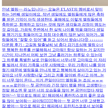
안녕 엘링~~ 라노입니다~~ 오늘은 E'LAST의 멤버로서 맞이
하는 5번째 생일이에요. 작년 생일에도 엘링들에게 많은 축하
를 받은 기억이 아직 생생한데, 올해에도 이렇게 엘링들에게
축하받고, 함께하고 있다는 것에 많은 생각들과 감정이 맴도는
것 같아요. 가끔씩 주변에서 한 살씩 나이를 먹을 때마다 생일
을 챙기기도 힘들어지고 점점 대수롭지 않은 날이 되어가...
엘
링들에게 "잘할 수 있어"를 듣고 싶어서 왔습니다😚 ↓↓↓↓↓↓↓
다운펌 후기 : 고길동 탈출
날씨 넘 춥다 감기조심해 엘링☺️
너
무 행복한 하루를 선물해줘서 고마워!! 항상 말하는 거 같지만
시간이 지나면서 어찌 보면 그냥 흘러가는 하루일 수 있는데
그 하루를 특별한 날로 만들어줘서 너무너무 고마워요 이 자리
를 빌려서 우리 가족들 너무 사랑해요~ 우리 가족이 나를 믿어
줬기 때문에 엘링들을 만나게 됐고 행복하게 살아가고 있는 거
같아요 너무 사랑합니닿 그리고 저를 알아봐 주시고 아껴...
눈
이 너무 많이 온다... 이거 큰일이다!!!! 엘링들 눈 조심 ㅠㅠㅠ
ㅠㅠㅠ
로민아~~ 첫 공연이라 긴장 많이 됐을 텐데 고생했다~~
정말 평소엔 못 보던 너의 모습들을 많이 본 공연이었다 재밌
었어^~^ 앞으로도 해피 오! 해피에서 롬란치스코의 좋은 모습
들 많이 보여줘~~ 파이팅👍🏻👍🏻
혁아~~ 첫 공연 너무 고생했고,
잘 봤어~~ 앞으로 해피 오! 해피에서 프란치스코로서 보여줄