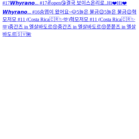
#17
𝙒𝙝𝙮𝙧𝙖𝙣𝙤... #17
✌️open😘
결국 보이스온리로..
Hi❤️
Hi❤️
𝙒𝙝𝙮𝙧𝙖𝙣𝙤... #16
승엽이 왔어요~🐶
5늘은 불금😉
5늘은 불금😉
혁
모저모 #11 (Costa Rica🇨🇷✨🫶)
혁모저모 #11 (Costa Rica🇨🇷✨
🫶)
중간즈 in 엘살바도르😚
중간즈 in 엘살바도르😚
쭌쮼즈 in 엘살
바도르🇸🇻🌺