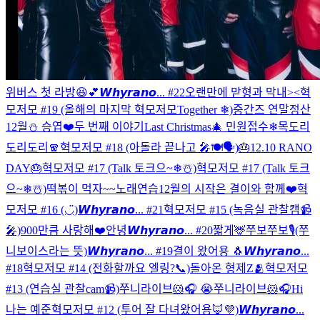
위버스 첫 라방😆💕
𝙒𝙝𝙮𝙧𝙖𝙣𝙤... #22
오랜만에 맏형과 막내><
혁
모저모 #19 (올해의 마지막 혁모저모Together ❄)
중간즈 연말정산
12월⛄️ 승엽❤️
두 번째 이야기
Last Christmas🎄
민원접수❄
목도리
도리도리🧣
혁모저모 #18 (아돌라 끝나고 🎤🍽🗣)
🎂12.10 RANO
DAY🎂
혁모저모 #17 (Talk 토크으~❄☃️)
혁모저모 #17 (Talk 토크
으~❄☃️)
떡볶이 먹자~~
노래연습
12월의 시작은 결이와 함께❤️
혁
모저모 #16 (◡̈)
𝙒𝙝𝙮𝙧𝙖𝙣𝙤... #21
혁모저모 #15 (녹음실 관찰캠📹
🎤)
900만큼 사랑해❤️
안녕
𝙒𝙝𝙮𝙧𝙖𝙣𝙤... #20
짧게🦌
쭈보쭈보🎙️(쭈
니보이스라는 뜻)
𝙒𝙝𝙮𝙧𝙖𝙣𝙤... #19
결이 왔어용 🐧
𝙒𝙝𝙮𝙧𝙖𝙣𝙤...
#18
혁모저모 #14 (전화할까요 엘링?📞)
돌아온 형제Z🫂
혁모저모
#13 (연습실 관찰cam📹)
쭈니라이브🐹🎧 😭
쭈니라이브🐹🎧
Hi
나는 예준
혁모저모 #12 (투어 잘 다녀왔어용🦊💜)
𝙒𝙝𝙮𝙧𝙖𝙣𝙤...