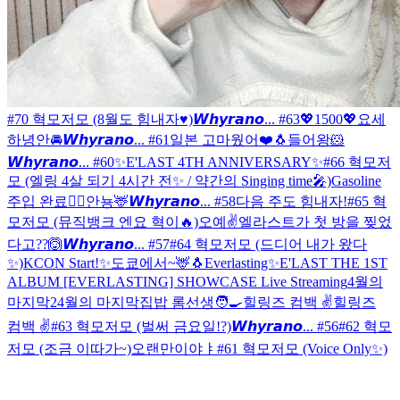
#70 혁모저모 (8월도 힘내자♥)
𝙒𝙝𝙮𝙧𝙖𝙣𝙤... #63
💖1500💖
요세
하녕안
🚘
𝙒𝙝𝙮𝙧𝙖𝙣𝙤... #61
일본 고마웠어❤️
🐧
들어왕🐹
𝙒𝙝𝙮𝙧𝙖𝙣𝙤... #60
✨E'LAST 4TH ANNIVERSARY✨
#66 혁모저
모 (엘링 4살 되기 4시간 전✨ / 약간의 Singing time🎤)
Gasoline
주입 완료❤️‍🔥
안뇽🦌
𝙒𝙝𝙮𝙧𝙖𝙣𝙤... #58
다음 주도 힘내자!
#65 혁
모저모 (뮤직뱅크 엔요 혁이🔥)
오예✌️
엘라스트가 첫 방을 찢었
다고??🙆
𝙒𝙝𝙮𝙧𝙖𝙣𝙤... #57
#64 혁모저모 (드디어 내가 왔다
✨)
KCON Start!✨
도쿄에서~🦌
🐧
Everlasting✨
E'LAST THE 1ST
ALBUM [EVERLASTING] SHOWCASE Live Streaming
4월의
마지막2
4월의 마지막
집밥 롬선생🧑‍🍳
힐링즈 컴백 ✌️
힐링즈
컴백 ✌️
#63 혁모저모 (벌써 금요일!?)
𝙒𝙝𝙮𝙧𝙖𝙣𝙤... #56
#62 혁모
저모 (조금 이따가~)
오랜만이야ㅑ
#61 혁모저모 (Voice Only✨)