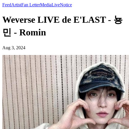
Feed
Artist
Fan Letter
Media
Live
Notice
Weverse LIVE de E'LAST - 뇽
민 - Romin
Aug 3, 2024