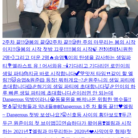
2주차 끝!!🥲
봄의 끝🥲
2주차 끝!!🥲
한 주의 마무리는 봄의 시작
이지!!😘
봄의 시작 첫방 끄읏!!!!!
봄의 시작🍃 전❗️야❗️제❗️
시원한
2명💨그리고 더운 2명🔥
승엽🐈이의 탄생을 감사하는 생일파
티💐
엘라스트 유 ! 어서와유 ~
🕯
기다리고 기다리던 로민이의
생일 파티🎂지금 바로 시작합니다🦖💚
맛저 타임🍴같이 할 엘
링?!
🐱승엽&원준🐹 등장! 뭐하게요~?
🎉원주니의 생일 파티에
초대합니다🐹🎉
혀기의 생일 파티에 초대합니다🦊🎉
인이의 하
루 빠른 생일 파티에 초대합니다🎉
이러면 안 되는데
Dangerous 막방이라니😭
동물원을 빠져나온 위험한 맹수들!!
🦌🐧🐷
막형들과 막내들❄️❄️
Dangerous 1주 차 활동 끝!!!🖤
엘링
~ Dangerous 첫방 보셨나요?🤫
신호등 사이의 횡단보도❣️
두근
두근 원준이의 첫 브이앱✌🏻
연습하다가 왔어용❣️
엘링과 시작
하는 2021년❣
엘링과 마무리하는 2020년❤️
사막여우 형제(첫