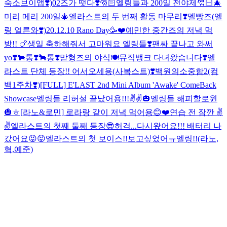
숙소브이앱❣️)
02즈가 떳다❣️
🎅🏻엘링들과 200일 전야제🎅🏻
🎄
미리 메리 200일🎄
엘라스트의 두 번째 활동 마무리❣️
멜빵즈(엘
링 얼른와❣️)
20.12.10 Rano Day🥳❤️
예민한 중간즈의 저녁 먹
방!! 🍗
생일 축하해줘서 고마워요 엘링들❣️
팬싸 끝나고 와써
yo❣️
🐂통❣️
🐂통❣️
맏형즈의 야식🍽
뮤직뱅크 다녀왔습니다❣️
엘
라스트 단체 등장!! 어서오세용(사복스트)❣️
백원의소중함2(컴
백1주차❣️)
[FULL] E'LAST 2nd Mini Album 'Awake' ComeBack
Showcase
엘링들 리허설 끝났어용!!!✌️✌️
🎃엘링들 해피할로윈
🎃ㅎ
[라노&로민] 로라랑 같이 저녁 먹어용😊❤️
연습 전 잠깐 ✌️
✌️
엘라스트의 첫째 둘째 등장😎
허걱...다시왔어요!!! 배터리 나
갔어요😝😝
엘라스트의 첫 보이스!!보고싶었어ㅠ엘링!!(라노,
혁,예준)