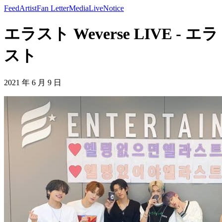
Feed
Artist
Fan Letter
Media
Live
Notice
エラスト Weverse LIVE - エラ
スト
2021 年 6 月 9 日