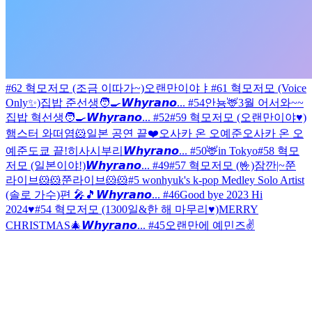
#62 혁모저모 (조금 이따가~)
오랜만이야ㅑ
#61 혁모저모 (Voice
Only✨)
집밥 준선생🧑‍🍳
𝙒𝙝𝙮𝙧𝙖𝙣𝙤... #54
안뇽🦌
3월 어서와~~
집밥 혁선생🧑‍🍳
𝙒𝙝𝙮𝙧𝙖𝙣𝙤... #52
#59 혁모저모 (오랜만이야♥)
햄스터 와떠염🐹
일본 공연 끝❤️
오사카 온 오예준
오사카 온 오
예준
도쿄 끝!
히사시부리
𝙒𝙝𝙮𝙧𝙖𝙣𝙤... #50
🦌in Tokyo
#58 혁모
저모 (일본이야!)
𝙒𝙝𝙮𝙧𝙖𝙣𝙤... #49
#57 혁모저모 (🤟)
잠깐|~
쭌
라이브🐹🐹
쭌라이브🐹🐹
#5 wonhyuk's k-pop Medley Solo Artist
(솔로 가수)편 🎤🎵
𝙒𝙝𝙮𝙧𝙖𝙣𝙤... #46
Good bye 2023 Hi
2024♥
#54 혁모저모 (1300일&한 해 마무리♥)
MERRY
CHRISTMAS🎄
𝙒𝙝𝙮𝙧𝙖𝙣𝙤... #45
오랜만에 예민즈✌️