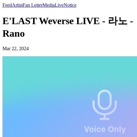
Feed
Artist
Fan Letter
Media
Live
Notice
E'LAST Weverse LIVE - 라노 -
Rano
Mar 22, 2024