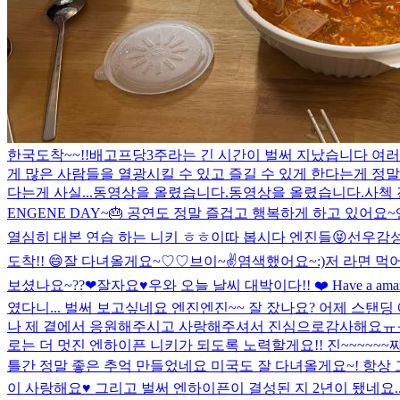
한국도착~~!!
배고프당
3주라는 긴 시간이 벌써 지났습니다 여
게 많은 사람들을 열광시킬 수 있고 즐길 수 있게 한다는게 정
다는게 사실...
동영상을 올렸습니다.
동영상을 올렸습니다.
사첵 
ENGENE DAY~🎂 공연도 정말 즐겁고 행복하게 하고 있어요~
열심히 대본 연습 하는 니키 ㅎㅎ
이따 봅시다 엔진들😝
선우감성
도착!! 😄
잘 다녀올게요~♡♡
브이~✌️
염색했어요~:)
저 라면 먹어요
보셨나요~??❤︎
잘자요♥️
우와 오늘 날씨 대박이다!! ❤️ Have a amaz
였다니... 벌써 보고싶네요 엔진
엔진~~ 잘 잤나요? 어제 스탠
나 제 곁에서 응원해주시고 사랑해주셔서 진심으로감사해요ㅠㅠ 
로는 더 멋진 엔하이픈 니키가 되도록 노력할게요!! 진~~~~~~짜 
틀간 정말 좋은 추억 만들었네요 미국도 잘 다녀올게요~! 항상 
이 사랑해요♥️ 그리고 벌써 엔하이픈이 결성된 지 2년이 됐네요