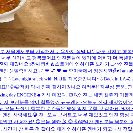
러분 서울에서부터 시작해서 뉴욕까지 정말 너무나도 값지고 행복한
말 너무 신기하고 행복했어요 엔진분들이 있기에 저희가 더 특별한
진짜 재밌네요:)
짠
쌔삥🤟
🍎스토어에 엔하이픈 노래가....👀
엔진들
엔진 생일축하해요 🎉 💗 💕 💖 ❤️ 💜
미국에서 정원시
짠
✌️♥️
I am al
 ㅎㅎ
Late night snack with Niki
잘 적응중입니다~♡
Back in LA🤙
!! 👍😁
저희 막내 진짜 잘하지않나요 여러분!! 자부심 뿜뿜..
연
ing day ENGENE🔥
가사 미쳤다..👹🏃
엔진.....새삥 챌린지 가볼까
딩 에서 보신분들 많이 힘들었죠 ㅠㅠ
엔진~오늘도 진짜 재밌었어요
오늘 느꼈던 행복한 순간들은 평생 잊지 못할 것 같아요. 많이 
엔진 사랑해요😭 전...
오늘 콘서트도 너무 재밌었고 엔진 함성 
고맙고 사랑해요!!😘
오늘 셀카 🤳 😍 👍
양일간 엔진분들 덕분에 
... 시간이 참 빠른 것 같아요 제가 엔하이픈 멤버가 되고나서 정