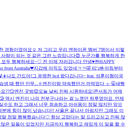
 경험이였어요☺️ 저 그리고 우리 엔하이픈 멤버 7명이서 이렇
 사람이 되는 것 같은 그런 느낌입니다😍 누군가를 행복하게 한
 모두 행복하세요~♡ 전 이제 자러갑니다 안녕♥️
짠
HAPPY
so from Australia❤︎
지갑에 아직도 있었네ㅋㅋ🤣 02’z🤟
아침부터
💺✈️
나도 간드아!
그 유명한 bcd 왔다갑니다~ feat. 성훈이형
미국
습생 때 했던 안무...ㅎ
엔진이랑 약속했던거 까먹었다 ㅜ 🤫
새삥
요??😏
엔진 굿밤😌
오늘 날씨 진짜 시원하네요!
콘서트가 어제
 역시 엔진이 나의 전부구나라는 걸 느꼈던 하루였어요. 언제
실수도 하고 그래서 너무 죄송하고 아쉬움이 정말 많지만 앞으
덕분에 힘이 많이 났습니다!! 서울은 끝나서 아쉽지만 그래도 이
정말 정말 행복했습니다♡ 항상 고맙다는 말 드리고싶고 진짜 많
말 많은 일들이 있었지만 지금까지 행복하고 재밌게 이 일을 할 수