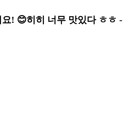
! 😊히히 너무 맛있다 ㅎㅎ -