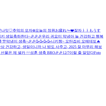
굿나잇♡
추억의 모자
❄️
오늘의 정원
お疲れ〜
❤️
잘자ㅏㅏ
もうす
키 생일축하한다~🎉🎉🎉
우리 귀요미 막냉아 늘 건강하고 행복
 🎊
막냉이 생축~🎉🎉🥳🥳🥳🥳
니키짱~ 오탄죠비 오메데또🔥
항상 건강하고, 생일이니까 나 밥도 사주고, 2025 잘 마무리 해보
선물은 제 셀카 ^^
성훈 생축 BRO🎉🎉
12/7
이럴 줄 알았다
Foto