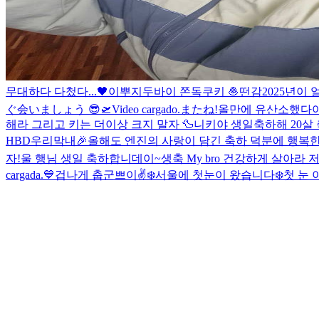
무대하다 다첬다...
🖤
이뿌지
두바이 쫀독쿠키 🧆
떤감
2025년이
ぐ会いましょう 😎🛫
Video cargado.
またね!
올만에 유산소했다
해라 그리고 키는 더이상 크지 말자 🦆
니키야 생일축하해 20살 축
HBD우리막내🎉
올해도 엔진의 사랑이 담긴 축하 덕분에 행복한
자!
울 행님 생일 축하합니데이~
생축 My bro 건강하게 살아라 
cargada.
💙
겁나게 춥군
쁘이✌️
❄️
서울에 첫눈이 왔습니다❄️
첫 눈 이