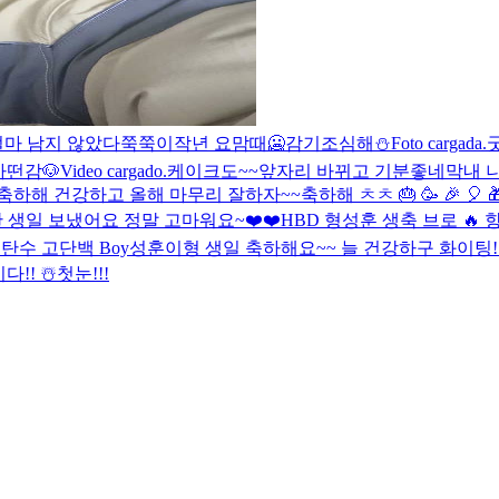
 얼마 남지 않았다
쭉쭉이
작년 요맘때
🥶
감기조심해⛄️
Foto cargada.
아
떤감
🐶
Video cargado.
케이크도~~
앞자리 바뀌고 기분좋네
막내 니
하해 건강하고 올해 마무리 잘하자~~축하해 ㅊㅊ 🎂 🥳 🎉 🎈 🎁
 생일 보냈어요 정말 고마워요~❤️❤️
HBD 형
성훈 생축 브로 🔥 
저탄수 고단백 Boy
성훈이형 생일 축하해요~~ 늘 건강하구 화이팅! 
다!! ☃️
첫눈!!!