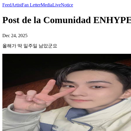
Feed
Artist
Fan Letter
Media
Live
Notice
Post de la Comunidad E
Dec 24, 2025
올해가 딱 일주일 남았군요