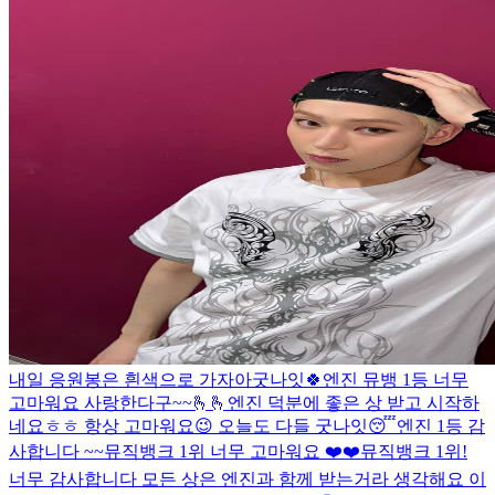
내일 응원봉은 흰색으로 가자아
굿나잇🍀
엔진 뮤뱅 1등 너무
고마워요 사랑한다구~~🫰🫰
엔진 덕분에 좋은 상 받고 시작하
네요ㅎㅎ 항상 고마워요😉 오늘도 다들 굿나잇😴
엔진 1등 감
사합니다 ~~
뮤직뱅크 1위 너무 고마워요 ❤️❤️
뮤직뱅크 1위!
너무 감사합니다 모든 상은 엔진과 함께 받는거라 생각해요 이