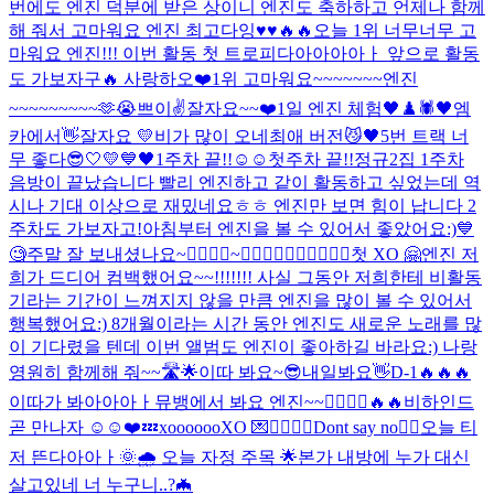
번에도 엔진 덕분에 받은 상이니 엔진도 축하하고 언제나 함께
해 줘서 고마워요 엔진 최고다잉♥️♥️🔥🔥
오늘 1위 너무너무 고
마워요 엔진!!! 이번 활동 첫 트로피다아아아아ㅏ 앞으로 활동
도 가보자구🔥 사랑하오❤️
1위 고마워요~~~~~~~엔진
~~~~~~~~~🫶😭
쁘이✌️
잘자요~~
❤️
1일 엔진 체험
🖤♟️🕷
🖤
엠
카에서👋
잘자요 💛
비가 많이 오네
최애 버전
😼🖤
5번 트랙 너
무 좋다
😎
🤍💛💙🖤
1주차 끝!!☺️☺️
첫주차 끝!!
정규2집 1주차
음방이 끝났습니다 빨리 엔진하고 같이 활동하고 싶었는데 역
시나 기대 이상으로 재밌네요ㅎㅎ 엔진만 보면 힘이 납니다 2
주차도 가보자고!
아침부터 엔진을 볼 수 있어서 좋았어요:)
💙
🧐
주말 잘 보내셨나요~
🙅‍♂️🙆‍♂️~🙆‍♂️🙆‍♂️🙆‍♂️🙆‍♂️🙆‍♂️
첫 XO 🤗
엔진 저
희가 드디어 컴백했어요~~!!!!!!! 사실 그동안 저희한테 비활동
기라는 기간이 느껴지지 않을 만큼 엔진을 많이 볼 수 있어서
행복했어요:) 8개월이라는 시간 동안 엔진도 새로운 노래를 많
이 기다렸을 텐데 이번 앨범도 엔진이 좋아하길 바라요:) 나랑
영원히 함께해 줘~~🛣🌟
이따 봐요~😎
내일봐요👋
D-1🔥🔥🔥
이따가 봐아아아ㅏ
뮤뱅에서 봐요 엔진~~🙋‍♂️🙋‍♂️
🔥🔥
비하인드
곧 만나자 ☺️☺️❤️
💤
xoooooo
XO 💌
🙅‍♂️🙆‍♂️
Dont say no🙂‍↔️
오늘 티
저 뜬다아아ㅏ
🌞🌧 오늘 자정 주목 🌟
본가 내방에 누가 대신
살고있네 너 누구니..?
🦇