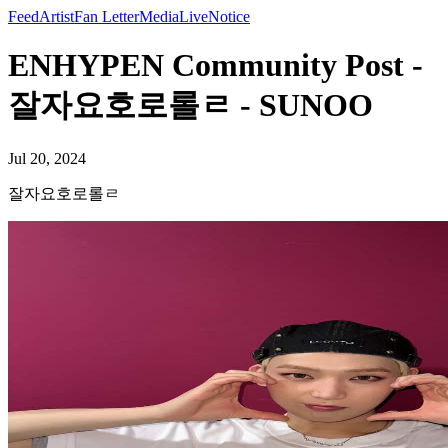
Feed
Artist
Fan Letter
Media
Live
Notice
ENHYPEN Community Post -
잘자요호로롤ㄹ - SUNOO
Jul 20, 2024
잘자요호로롤ㄹ