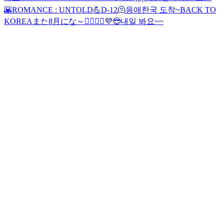
🌇
ROMANCE : UNTOLD💪
D-12
🫠
응애
한국 도착~
BACK TO
KOREA
また8月にな～🙋‍♂️🙋‍♂️
💜
😎
내일 봐요~~