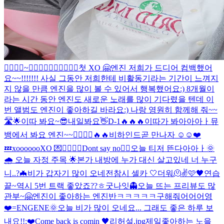
🙅‍♂️🙆‍♂️~🙆‍♂️🙆‍♂️🙆‍♂️🙆‍♂️🙆‍♂️
첫 XO 🤗
엔진 저희가 드디어 컴백했어
요~~!!!!!!! 사실 그동안 저희한테 비활동기라는 기간이 느껴지
지 않을 만큼 엔진을 많이 볼 수 있어서 행복했어요:) 8개월이
라는 시간 동안 엔진도 새로운 노래를 많이 기다렸을 텐데 이
번 앨범도 엔진이 좋아하길 바라요:) 나랑 영원히 함께해 줘~~
🛣🌟
이따 봐요~😎
내일봐요👋
D-1🔥🔥🔥
이따가 봐아아아ㅏ
뮤
뱅에서 봐요 엔진~~🙋‍♂️🙋‍♂️
🔥🔥
비하인드
곧 만나자 ☺️☺️❤️
💤
xoooooo
XO 💌
🙅‍♂️🙆‍♂️
Dont say no🙂‍↔️
오늘 티저 뜬다아아ㅏ
🌞
🌧 오늘 자정 주목 🌟
본가 내방에 누가 대신 살고있네 너 누구
니..?
🦇
비가 갑자기 많이 오네
전참시 셀카 🤍
더워🫠
✌️
🩷🖤
연습
끝~
역시 5번 트랙 좋았죠??ㅎ
굿나잇
👻
오늘 뜨는 프리뷰도 많
관부~
🤗
엔진이 좋아하는 엔진반
ㅋㅋㅋㅋㅋ
구해줘어어어영
❤️=ENGENE
🌞
오늘 비가 많이 오네요... 그래도 좋은 하루 보
내요!!:❤️
Come back is comin 🖤
리허설.jpg
제일좋아하는 노을