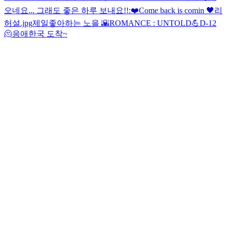
오네요... 그래도 좋은 하루 보내요!!:❤️
Come back is comin 🖤
리
허설.jpg
제일좋아하는 노을 🌇
ROMANCE : UNTOLD💪
D-12
🫠
응애
한국 도착~