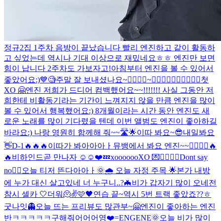
정규2집 1주차 음방이 끝났습니다 빨리 엔진하고 같이 활동하
고 싶었는데 역시나 기대 이상으로 재밌네요ㅎㅎ 엔진만 보면
힘이 납니다 2주차도 가보자고!
아침부터 엔진을 볼 수 있어서
좋았어요:)
💙
🧐
주말 잘 보내셨나요~
🙅‍♂️🙆‍♂️~🙆‍♂️🙆‍♂️🙆‍♂️🙆‍♂️🙆‍♂️
첫
XO 🤗
엔진 저희가 드디어 컴백했어요~~!!!!!!! 사실 그동안 저
희한테 비활동기라는 기간이 느껴지지 않을 만큼 엔진을 많이
볼 수 있어서 행복했어요:) 8개월이라는 시간 동안 엔진도 새
로운 노래를 많이 기다렸을 텐데 이번 앨범도 엔진이 좋아하길
바라요:) 나랑 영원히 함께해 줘~~🛣🌟
이따 봐요~😎
내일봐요
👋
D-1🔥🔥🔥
이따가 봐아아아ㅏ
뮤뱅에서 봐요 엔진~~🙋‍♂️🙋‍♂️
🔥
🔥
비하인드
곧 만나자 ☺️☺️❤️
💤
xoooooo
XO 💌
🙅‍♂️🙆‍♂️
Dont say
no🙂‍↔️
오늘 티저 뜬다아아ㅏ
🌞🌧 오늘 자정 주목 🌟
본가 내방
에 누가 대신 살고있네 너 누구니..?
🦇
비가 갑자기 많이 오네
전
참시 셀카 🤍
더워🫠
✌️
🩷🖤
연습 끝~
역시 5번 트랙 좋았죠??ㅎ
굿나잇
👻
오늘 뜨는 프리뷰도 많관부~
🤗
엔진이 좋아하는 엔진
반
ㅋㅋㅋㅋㅋ
구해줘어어어영
❤️=ENGENE
🌞
오늘 비가 많이