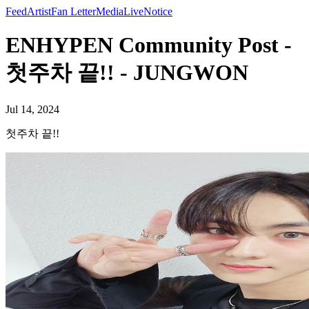
Feed
Artist
Fan Letter
Media
Live
Notice
ENHYPEN Community Post -
첫주차 끝!! - JUNGWON
Jul 14, 2024
첫주차 끝!!