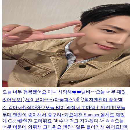
오늘 너무 행복했어요 마니 사랑해❤️❤️
낼바~~
오늘 너무 재밌
었어요오🫠
요이
요이~~~ (아궁피스) ✌️
🫠
잘자
엔진이 좋아할
것 같아서👍
잘자아♡
오늘 많이 와줘서 고마워ㅓ 엔진❤️‍🔥
오늘
무대 엔진이 좋아해서 좋구려~
가요대전 Summer 올해도 재밌
게 Clear😎
엔진 고마워요 🫶 수박 먹고 자야겠다 ^^ ㅎㅎ
오늘
너무 더운데 와줘서 고마워요 엔진~ 얼른 들어가서 쉬어요!!
엔