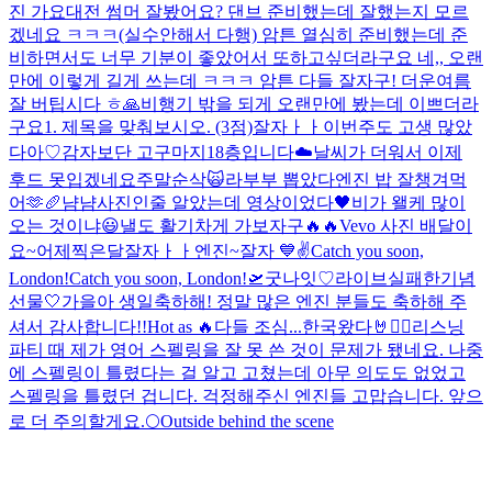
진 가요대전 썸머 잘봤어요? 댄브 준비했는데 잘했는지 모르
겠네요 ㅋㅋㅋ(실수안해서 다행) 암튼 열심히 준비했는데 준
비하면서도 너무 기분이 좋았어서 또하고싶더라구요 네,, 오랜
만에 이렇게 길게 쓰는데 ㅋㅋㅋ 암튼 다들 잘자구! 더운여름
잘 버팁시다 ㅎ
🙏
비행기 밖을 되게 오랜만에 봤는데 이쁘더라
구요
1. 제목을 맞춰보시오. (3점)
잘자ㅏㅏ
이번주도 고생 많았
다아♡
감자보단 고구마지
18층입니다
☁️
날씨가 더워서 이제
후드 못입겠네요
주말순삭🙀
라부부 뽑았다
엔진 밥 잘챙겨먹
어🫶
🥖
냠냠
사진인줄 알았는데 영상이었다
🖤
비가 왤케 많이
오는 것이냐
😃
낼도 활기차게 가보자구🔥🔥
Vevo 사진 배달이
요~
어제찍은달
잘자ㅏㅏ엔진~
잘자 💙
✌️
Catch you soon,
London!
Catch you soon, London!🛫
굿나잇♡
라이브실패한기념
선물🤍
가을아 생일축하해! 정말 많은 엔진 분들도 축하해 주
셔서 감사합니다!!
Hot as 🔥
다들 조심...
한국왔다🤘❤️‍🔥
리스닝
파티 때 제가 영어 스펠링을 잘 못 쓴 것이 문제가 됐네요. 나중
에 스펠링이 틀렸다는 걸 알고 고쳤는데 아무 의도도 없었고
스펠링을 틀렸던 겁니다. 걱정해주신 엔진들 고맙습니다. 앞으
로 더 주의할게요.
🌕
Outside behind the scene