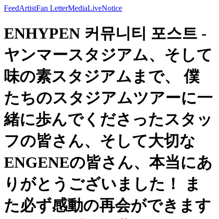
Feed
Artist
Fan Letter
Media
Live
Notice
ENHYPEN 커뮤니티 포스트 -
ヤンマースタジアム、そして
味の素スタジアムまで、 僕
たちのスタジアムツアーに一
緒に歩んでくださったスタッ
フの皆さん、そして大切な
ENGENEの皆さん、本当にあ
りがとうございました！ ま
た必ず感動の再会ができます