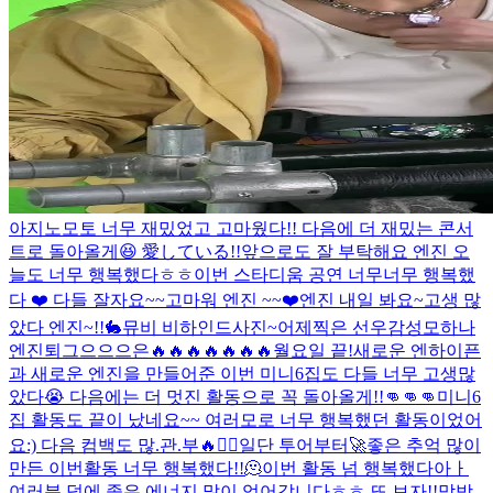
아지노모토 너무 재밌었고 고마웠다!! 다음에 더 재밌는 콘서
트로 돌아올게😆 愛している!!
앞으로도 잘 부탁해요 엔진 오
늘도 너무 행복했다ㅎㅎ
이번 스타디움 공연 너무너무 행복했
다 ❤️ 다들 잘자요~~
고마워 엔진 ~~❤️
엔진 내일 봐요~
고생 많
았다 엔진~!!
🐇
뮤비 비하인드사진~
어제찍은 선우감성
모하나
엔진
퇴그으으으은
🔥🔥🔥🔥🔥🔥🔥
월요일 끝!
새로운 엔하이픈
과 새로운 엔진을 만들어준 이번 미니6집도 다들 너무 고생많
았다😭 다음에는 더 멋진 활동으로 꼭 돌아올게!!👊👊👊
미니6
집 활동도 끝이 났네요~~ 여러모로 너무 행복했던 활동이었어
요:) 다음 컴백도 많.관.부🔥❤️‍🔥일단 투어부터🚀
좋은 추억 많이
만든 이번활동 너무 행복했다!!🫠
이번 활동 넘 행복했다아ㅏ
여러분 덕에 좋은 에너지 많이 얻어갑니다ㅎㅎ 또 보자!!
막방