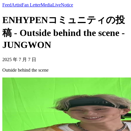
Feed
Artist
Fan Letter
Media
Live
Notice
ENHYPENコミュニティの投
稿 - Outside behind the scene -
JUNGWON
2025 年 7 月 7 日
Outside behind the scene