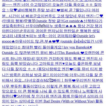
끝~~~ 엔진 너머 수고많았다!! 오늘은 다들 푹쉬길 ㅎㅎ 잘자
요 ✨️
덮
🖤낼바
행복한 주말 보내!! ❤️
벌써 곧 7월입니다 여러
분.. 시간이 넘 빠르군요
이번주도 고생 많았네 우리 엔진~♡
🖤
(만원의 행복)
💛
뿅🐰
Outside 첫방 끝!!
Get outside🔥
산책하다가
생일축하한다 선우야!🎂🎂
떠누 생축!!!🔥🔥🔥 항상 건강 챙겨
야된다아!!
🎉우리의 귀여운 떤자님의 떤탄일🎉 행복한 생일
보내라 내동생👊
떠누 생축~ 아이 귀여워라😭
Outside let's
goooo🔥
아웃사이드 많.관.부🔥
❤️🖤 (outside 👍👍👍
2일간 너무
재밌었다☺️ 최대한 빨리 돌아올게요! luv you Bangkok♥️
Outside 도 많관부!
엔진 뮤비 봤나!!
Thx Bangkok ❤️
오랜만에 콘
서트 하니까 재밌네! 덥지만 건강하게 땀도 쫙 빼고 엔진의 사
랑도 듬뿍 받았습니다 고마워요 엔진♥️
오늘도 좋은하루 보냈
다 다들 잘자요 ㅎ.ㅎ (퐁당
사랑해요 엔진❤️
다들 뮤비 티저 봤
나?! 방콕은 리허설 방금 끝!! 지이이인짜 더우니까 다들 잘 준
비해서 와요...
다녀오겠슈
MZ
🥰
빠이ㅣ
하뚜❤️
우리엔진 덕분에
너무 뿌듯한 활동이였다☺️ 이렇게 큰 행복 줘서 너무 고맙고
앞으로도 더 큰 행복을 나눠 줄 수 있도록 언제나 노력할게 사
랑한다🖤
5년만에 첫 인가1위 엔진과 함께 만들어낸 상이라 더
의미 있는 상이네요 이번 Bad Desire (With or Without You) 활동