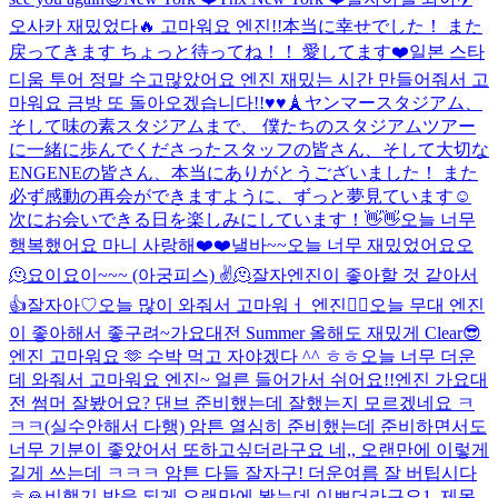
오사카 재밌었다🔥 고마워요 엔진!!
本当に幸せでした！ また
戻ってきます ちょっと待ってね！！ 愛してます❤️
일본 스타
디움 투어 정말 수고많았어요 엔진 재밌는 시간 만들어줘서 고
마워요 금방 또 돌아오겠습니다!!♥️♥️
🗼
ヤンマースタジアム、
そして味の素スタジアムまで、 僕たちのスタジアムツアー
に一緒に歩んでくださったスタッフの皆さん、そして大切な
ENGENEの皆さん、本当にありがとうございました！ また
必ず感動の再会ができますように、ずっと夢見ています☺️
次にお会いできる日を楽しみにしています！👋👋
오늘 너무
행복했어요 마니 사랑해❤️❤️
낼바~~
오늘 너무 재밌었어요오
🫠
요이
요이~~~ (아궁피스) ✌️
🫠
잘자
엔진이 좋아할 것 같아서
👍
잘자아♡
오늘 많이 와줘서 고마워ㅓ 엔진❤️‍🔥
오늘 무대 엔진
이 좋아해서 좋구려~
가요대전 Summer 올해도 재밌게 Clear😎
엔진 고마워요 🫶 수박 먹고 자야겠다 ^^ ㅎㅎ
오늘 너무 더운
데 와줘서 고마워요 엔진~ 얼른 들어가서 쉬어요!!
엔진 가요대
전 썸머 잘봤어요? 댄브 준비했는데 잘했는지 모르겠네요 ㅋ
ㅋㅋ(실수안해서 다행) 암튼 열심히 준비했는데 준비하면서도
너무 기분이 좋았어서 또하고싶더라구요 네,, 오랜만에 이렇게
길게 쓰는데 ㅋㅋㅋ 암튼 다들 잘자구! 더운여름 잘 버팁시다
ㅎ
🙏
비행기 밖을 되게 오랜만에 봤는데 이쁘더라구요
1. 제목