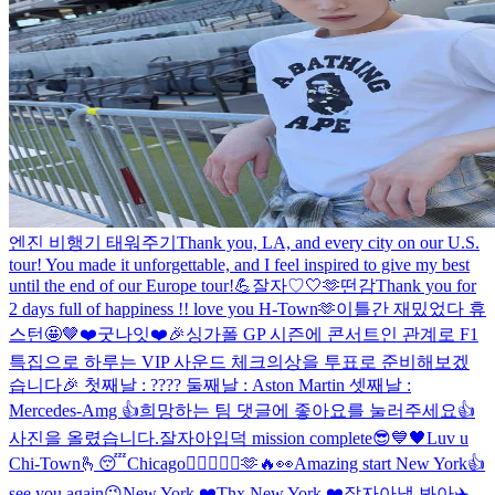
엔진 비행기 태워주기
Thank you, LA, and every city on our U.S.
tour! You made it unforgettable, and I feel inspired to give my best
until the end of our Europe tour!💪
잘자♡
🤍
🫶
떤감
Thank you for
2 days full of happiness !! love you H-Town🫶
이틀간 재밌었다 휴
스턴🤩
🤎
❤️
굿나잇❤️
🎉싱가폴 GP 시즌에 콘서트인 관계로 F1
특집으로 하루는 VIP 사운드 체크의상을 투표로 준비해보겠
습니다🎉 첫째날 : ???? 둘째날 : Aston Martin 셋째날 :
Mercedes-Amg 👍희망하는 팀 댓글에 좋아요를 눌러주세요👍
사진을 올렸습니다.
잘자아
입덕 mission complete😎
💙
🖤
Luv u
Chi-Town🫰
😴
Chicago❤️‍🔥🤘🙂‍↕️🫶🔥👀
Amazing start New York👍
see you again😉
New York ❤️
Thx New York ❤️
잘자아
낼 봐아
✈️