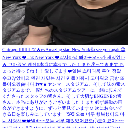
Chicago❤️‍🔥🤘🙂‍↕️🫶🔥👀
Amazing start New York👍 see you again😉
New York ❤️
Thx New York ❤️
잘자아
낼 봐아
✈️
오사카 재밌었다
🔥 고마워요 엔진!!
本当に幸せでした！ また戻ってきます ち
ょっと待ってね！！ 愛してます❤️
일본 스타디움 투어 정말
수고많았어요 엔진 재밌는 시간 만들어줘서 고마워요 금방 또
돌아오겠습니다!!♥️♥️
🗼
ヤンマースタジアム、そして味の素ス
タジアムまで、 僕たちのスタジアムツアーに一緒に歩んで
くださったスタッフの皆さん、そして大切なENGENEの皆
さん、本当にありがとうございました！ また必ず感動の再
会ができますように、ずっと夢見ています☺️ 次にお会いで
きる日を楽しみにしています！👋👋
오늘 너무 행복했어요 마
니 사랑해❤️❤️
낼바~~
오늘 너무 재밌었어요오🫠
요이
요이~~~