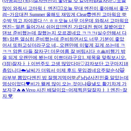
(아궁피스) ✌️
🫠
잘자
엔진이 좋아할 것 같아서👍
잘자아♡
오늘
많이 와줘서 고마워ㅓ 엔진❤️‍🔥
오늘 무대 엔진이 좋아해서 좋구
려~
가요대전 Summer 올해도 재밌게 Clear😎
엔진 고마워요 🫶
수박 먹고 자야겠다 ^^ ㅎㅎ
오늘 너무 더운데 와줘서 고마워요
엔진~ 얼른 들어가서 쉬어요!!
엔진 가요대전 썸머 잘봤어요?
댄브 준비했는데 잘했는지 모르겠네요 ㅋㅋㅋ(실수안해서 다
행) 암튼 열심히 준비했는데 준비하면서도 너무 기분이 좋았
어서 또하고싶더라구요 네,, 오랜만에 이렇게 길게 쓰는데 ㅋ
ㅋㅋ 암튼 다들 잘자구! 더운여름 잘 버팁시다 ㅎ
🙏
비행기 밖
을 되게 오랜만에 봤는데 이쁘더라구요
1. 제목을 맞춰보시오.
(3점)
잘자ㅏㅏ
이번주도 고생 많았다아♡
감자보단 고구마지
18
층입니다
☁️
날씨가 더워서 이제 후드 못입겠네요
주말순삭🙀
라부부 뽑았다
엔진 밥 잘챙겨먹어🫶
🥖
냠냠
사진인줄 알았는데
영상이었다
🖤
비가 왤케 많이 오는 것이냐
😃
낼도 활기차게 가
보자구🔥🔥
Vevo 사진 배달이요~
어제찍은달
잘자ㅏㅏ엔진~
잘
자 💙