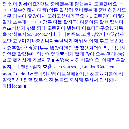
전 썸머 잘봤어요? 댄브 준비했는데 잘했는지 모르겠네요 ㅋ
ㅋㅋ(실수안해서 다행) 암튼 열심히 준비했는데 준비하면서도
너무 기분이 좋았어서 또하고싶더라구요 네,, 오랜만에 이렇게
길게 쓰는데 ㅋㅋㅋ 암튼 다들 잘자구! 더운여름 잘 버팁시다
ㅎ
🙏
비행기 밖을 되게 오랜만에 봤는데 이쁘더라구요
1. 제목
을 맞춰보시오. (3점)
잘자ㅏㅏ
이번주도 고생 많았다아♡
감자
보단 고구마지
18층입니다
☁️
날씨가 더워서 이제 후드 못입겠
네요
주말순삭🙀
라부부 뽑았다
엔진 밥 잘챙겨먹어🫶
🥖
냠냠
사
진인줄 알았는데 영상이었다
🖤
비가 왤케 많이 오는 것이냐
😃
낼도 활기차게 가보자구🔥🔥
Vevo 사진 배달이요~
어제찍은달
잘자ㅏㅏ엔진~
잘자 💙
✌️
Catch you soon, London!
Catch you
soon, London!🛫
굿나잇♡
라이브실패한기념 선물🤍
가을아 생
일축하해! 정말 많은 엔진 분들도 축하해 주셔서 감사합니
다!!
Hot as 🔥