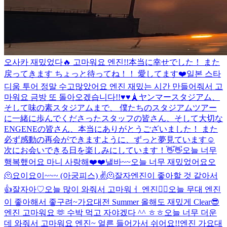
오사카 재밌었다🔥 고마워요 엔진!!
本当に幸せでした！ また
戻ってきます ちょっと待ってね！！ 愛してます❤️
일본 스타
디움 투어 정말 수고많았어요 엔진 재밌는 시간 만들어줘서 고
마워요 금방 또 돌아오겠습니다!!♥️♥️
🗼
ヤンマースタジアム、
そして味の素スタジアムまで、 僕たちのスタジアムツアー
に一緒に歩んでくださったスタッフの皆さん、そして大切な
ENGENEの皆さん、本当にありがとうございました！ また
必ず感動の再会ができますように、ずっと夢見ています☺️
次にお会いできる日を楽しみにしています！👋👋
오늘 너무
행복했어요 마니 사랑해❤️❤️
낼바~~
오늘 너무 재밌었어요오
🫠
요이
요이~~~ (아궁피스) ✌️
🫠
잘자
엔진이 좋아할 것 같아서
👍
잘자아♡
오늘 많이 와줘서 고마워ㅓ 엔진❤️‍🔥
오늘 무대 엔진
이 좋아해서 좋구려~
가요대전 Summer 올해도 재밌게 Clear😎
엔진 고마워요 🫶 수박 먹고 자야겠다 ^^ ㅎㅎ
오늘 너무 더운
데 와줘서 고마워요 엔진~ 얼른 들어가서 쉬어요!!
엔진 가요대