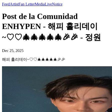
Feed
Artist
Fan Letter
Media
Live
Notice
Post de la Comunidad
ENHYPEN - 해피 홀리데이
~♡♡🎄🎄🎄🎄🎄🎉🎉 - 정원
Dec 25, 2025
해피 홀리데이~♡♡🎄🎄🎄🎄🎄🎉🎉