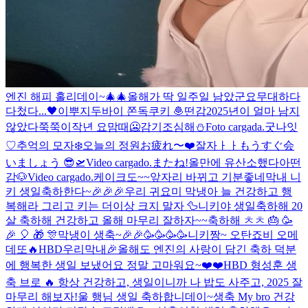
엔진 해피 홀리데이~🎄🎄
올해가 딱 일주일 남았군요
무대하다
다첬다...
🖤
이뿌지
두바이 쫀독쿠키 🧆
떤감
2025년이 얼마 남지
않았다
쭉쭉이
작년 요맘때
🥶
감기조심해⛄️
Foto cargada.
굿나잇
♡
추억의 모자
❄️
오늘의 정원
お疲れ〜
❤️
잘자ㅏㅏ
もうすぐ会
いましょう 😎🛫
Video cargado.
またね!
올만에 유산소했다아
떤
감
🐶
Video cargado.
케이크도~~
앞자리 바뀌고 기분좋네
막내 니
키 생일축하한다~🎉🎉🎉
우리 귀요미 막냉아 늘 건강하고 행
복해라 그리고 키는 더이상 크지 말자 🦆
니키야 생일축하해 20
살 축하해 건강하고 올해 마무리 잘하자~~축하해 ㅊㅊ 🎂 🥳
🎉 🎈 🎁 🎊
막냉이 생축~🎉🎉🥳🥳🥳🥳
니키짱~ 오탄죠비 오메
데또🔥
HBD우리막내🎉
올해도 엔진의 사랑이 담긴 축하 덕분
에 행복한 생일 보냈어요 정말 고마워요~❤️❤️
HBD 형
성훈 생
축 브로 🔥 항상 건강하고, 생일이니까 나 밥도 사주고, 2025 잘
마무리 해보자!
울 행님 생일 축하합니데이~
생축 My bro 건강