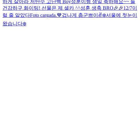
하게 살아라 저탄수 고단백 Boy
성훈이형 생일 축하해요~~ 늘
건강하구 화이팅! 선물은 제 셀카 ^^
성훈 생축 BRO🎉🎉
12/7
이
럴 줄 알았다
Foto cargada.
💙
겁나게 춥군
쁘이✌️
❄️
서울에 첫눈이
왔습니다❄️