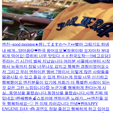
엔진~good morning☀️何してますか〜？👀
빨머 그립기도 하넹
내 베개...
양마음🐶
❤︎
한국 왔어요오💓
정원이랑 오자마자 부대
찌개 먹어요! 😊히히 너무 맛있다 ㅎㅎ
한국도착~~!!
배고프당
3
주라는 긴 시간이 벌써 지났습니다 여러분 서울에서부터 시작
해서 뉴욕까지 정말 너무나도 값지고 행복한 경험이였어요☺️
저 그리고 우리 엔하이픈 멤버 7명이서 이렇게 많은 사람들을
열광시킬 수 있고 즐길 수 있게 한다는게 정말 너무 신기하고
행복했어요 엔진분들이 있기에 저희가 더 특별한 사람이 되는
것 같은 그런 느낌입니다😍 누군가를 행복하게 한다는게 사
실...
동영상을 올렸습니다.
동영상을 올렸습니다.
사첵 진짜 재
밌네요:)
짠
쌔삥🤟
🍎스토어에 엔하이픈 노래가....👀
엔진들 모
두 행복하세요~♡ 전 이제 자러갑니다 안녕♥️
짠
HAPPY
ENGENE DAY~🎂 공연도 정말 즐겁고 행복하게 하고 있어요