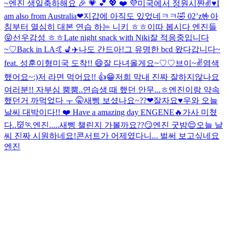
~
엔진 생일축하해요 🎉 💗 💕 💖 ❤️ 💜
미국에서 정원시
짠
✌️♥️
I
am also from Australia❤︎
지갑에 아직도 있었네ㅋㅋ🤣 02’z🤟
아
침부터 열심히 대본 연습 하는 니키 ㅎㅎ
이따 봅시다 엔진들
😝
선우감성 ㅎㅎ
Late night snack with Niki
잘 적응중입니다
~♡
Back in LA🤙
💺✈️
나도 간드아!
그 유명한 bcd 왔다갑니다~
feat. 성훈이형
미국 도착!! 😄
잘 다녀올게요~♡♡
브이~✌️
염색
했어요~:)
저 라면 먹어요!! 👍😁
저희 막내 진짜 잘하지않나요
여러분!! 자부심 뿜뿜..
연습생 때 했던 안무...ㅎ
엔진이랑 약속
했던거 까먹었다 ㅜ 🤫
새삥 보셨나요~??❤︎
잘자요♥️
우와 오늘
날씨 대박이다!! ❤️ Have a amazing day ENGENE🔥
가사 미쳤
다..👹🏃
엔진.....새삥 챌린지 가볼까요??😏
엔진 굿밤😌
오늘 날
씨 진짜 시원하네요!
콘서트가 어제였다니... 벌써 보고싶네요
엔진