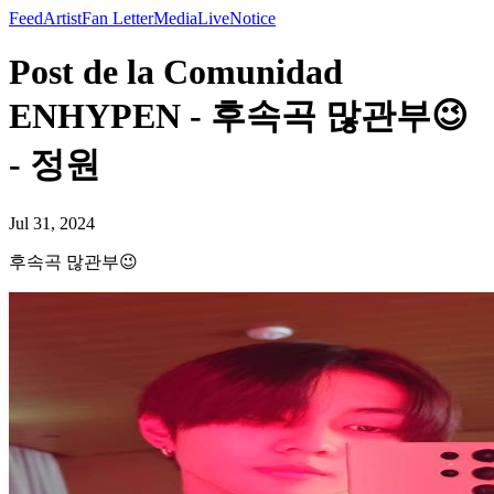
Feed
Artist
Fan Letter
Media
Live
Notice
Post de la Comunidad
ENHYPEN - 후속곡 많관부😉
- 정원
Jul 31, 2024
후속곡 많관부😉