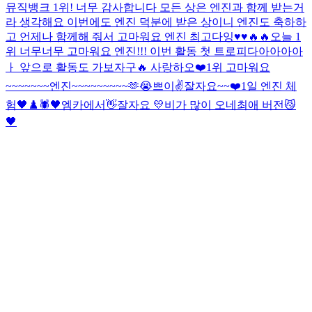
뮤직뱅크 1위! 너무 감사합니다 모든 상은 엔진과 함께 받는거
라 생각해요 이번에도 엔진 덕분에 받은 상이니 엔진도 축하하
고 언제나 함께해 줘서 고마워요 엔진 최고다잉♥️♥️🔥🔥
오늘 1
위 너무너무 고마워요 엔진!!! 이번 활동 첫 트로피다아아아아
ㅏ 앞으로 활동도 가보자구🔥 사랑하오❤️
1위 고마워요
~~~~~~~엔진~~~~~~~~~🫶😭
쁘이✌️
잘자요~~
❤️
1일 엔진 체
험
🖤♟️🕷
🖤
엠카에서👋
잘자요 💛
비가 많이 오네
최애 버전
😼
🖤