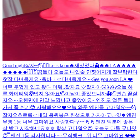
Good night
잘자~
🫠
❤️‍🔥
Let's kcon🔥
재밌었다👻
🔥🔥
LA🔥🔥🔥🔥
🔥🔥🔥🔥🔥
🇺🇸
곰돌아 오늘도 내입술 안찢어지게 잘부탁한다
🐻
잘 다녀올게요~
출바ㅏㄹ
다녀올게요~~
See you soon LA ❤️
너무 두껍게 입고 왔다 더워..
잘자요 🤍
잘자아
🙃
🤩🤩
오늘 하
루 화이티잉
🤠
덥지 않아요
🫡
이날이 좋았으니까👻
🫡
연습 끝
잘
자요~~
오랜만에 연말 느낌나고 좋았어요~ 엔진도 얼른 들어
가서 푹 쉬기😍 사랑해요오❤️
오늘 와준 엔진들 고마워요~~🫠
잘자요호로롤ㄹ
내일 응원봉은 흰색으로 가자아
굿나잇🍀
엔진
뮤뱅 1등 너무 고마워요 사랑한다구~~🫰🫰
엔진 덕분에 좋은
상 받고 시작하네요ㅎㅎ 항상 고마워요😉 오늘도 다들 굿나잇
😴
엔진 1등 감사합니다 ~~
뮤직뱅크 1위 너무 고마워요 ❤️❤️