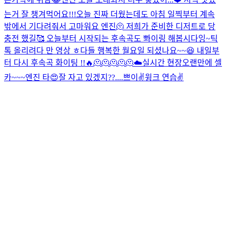
는거 잘 챙겨먹어요!!!
오늘 진짜 더웠는데도 아침 일찍부터 계속
밖에서 기다려줘서 고마워요 엔진🫠 저희가 준비한 디저트로 당
충전 했길🥰 오늘부터 시작되는 후속곡도 뽜이링 해봅시다잉~
틱
톡 올리려다 만 영상 ㅎ
다들 행복한 월요일 되셨나요~~😆 내일부
터 다시 후속곡 화이팅 !!🔥
🫠🫠🫠🫠🫠
☁️
실시간 현장
오랜만에 셀
카~~~
엔진 타
😍
잘 자고 있겠지??....
쁘이✌️
윙크 연습✌️