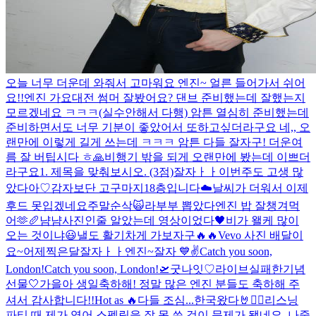
오늘 너무 더운데 와줘서 고마워요 엔진~ 얼른 들어가서 쉬어
요!!
엔진 가요대전 썸머 잘봤어요? 댄브 준비했는데 잘했는지
모르겠네요 ㅋㅋㅋ(실수안해서 다행) 암튼 열심히 준비했는데
준비하면서도 너무 기분이 좋았어서 또하고싶더라구요 네,, 오
랜만에 이렇게 길게 쓰는데 ㅋㅋㅋ 암튼 다들 잘자구! 더운여
름 잘 버팁시다 ㅎ
🙏
비행기 밖을 되게 오랜만에 봤는데 이쁘더
라구요
1. 제목을 맞춰보시오. (3점)
잘자ㅏㅏ
이번주도 고생 많
았다아♡
감자보단 고구마지
18층입니다
☁️
날씨가 더워서 이제
후드 못입겠네요
주말순삭🙀
라부부 뽑았다
엔진 밥 잘챙겨먹
어🫶
🥖
냠냠
사진인줄 알았는데 영상이었다
🖤
비가 왤케 많이
오는 것이냐
😃
낼도 활기차게 가보자구🔥🔥
Vevo 사진 배달이
요~
어제찍은달
잘자ㅏㅏ엔진~
잘자 💙
✌️
Catch you soon,
London!
Catch you soon, London!🛫
굿나잇♡
라이브실패한기념
선물🤍
가을아 생일축하해! 정말 많은 엔진 분들도 축하해 주
셔서 감사합니다!!
Hot as 🔥
다들 조심...
한국왔다🤘❤️‍🔥
리스닝
파티 때 제가 영어 스펠링을 잘 못 쓴 것이 문제가 됐네요. 나중