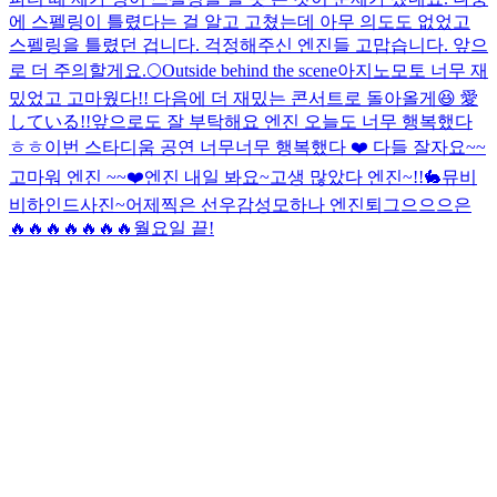
에 스펠링이 틀렸다는 걸 알고 고쳤는데 아무 의도도 없었고
스펠링을 틀렸던 겁니다. 걱정해주신 엔진들 고맙습니다. 앞으
로 더 주의할게요.
🌕
Outside behind the scene
아지노모토 너무 재
밌었고 고마웠다!! 다음에 더 재밌는 콘서트로 돌아올게😆 愛
している!!
앞으로도 잘 부탁해요 엔진 오늘도 너무 행복했다
ㅎㅎ
이번 스타디움 공연 너무너무 행복했다 ❤️ 다들 잘자요~~
고마워 엔진 ~~❤️
엔진 내일 봐요~
고생 많았다 엔진~!!
🐇
뮤비
비하인드사진~
어제찍은 선우감성
모하나 엔진
퇴그으으으은
🔥🔥🔥🔥🔥🔥🔥
월요일 끝!