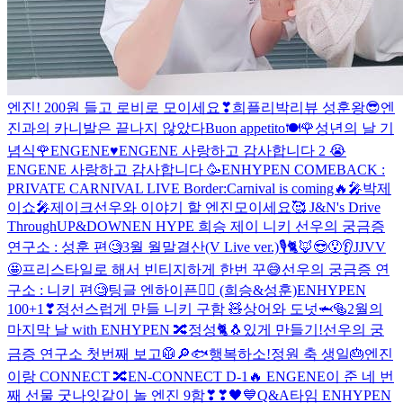
엔진! 200원 들고 로비로 모이세요❣
희플리
박리뷰 성훈왕😎
엔
진과의 카니발은 끝나지 않았다
Buon appetito🍽
🌹성년의 날 기
념식🌹
ENGENE♥️
ENGENE 사랑하고 감사합니다 2 😭
ENGENE 사랑하고 감사합니다 🥳
ENHYPEN COMEBACK :
PRIVATE CARNIVAL LIVE
Border:Carnival is coming🔥
🎤박제
이쇼🎤
제이크선우와 이야기 할 엔진모이세요🥰
J&N's Drive
Through
UP&DOWN
EN HYPE 희승 제이 니키
선우의 궁금증
연구소 : 성훈 편🧐
3월 월말결산(V Live ver.)
🎙🐈🦊😎😯👂
JJVV
🤩
프리스타일로 해서 빈티지하게 한번 꾸😅
선우의 궁금증 연
구소 : 니키 편🧐
팅글 엔하이픈👂🏼 (희승&성훈)
ENHYPEN
100+1❣
정선스럽게 만들 니키 구함 🧸
상어와 도넛🦈🥯
2월의
마지막 날 with ENHYPEN 🔀
정성🐈🐧있게 만들기!
선우의 궁
금증 연구소 첫번째 보고🥼🔎
🐟
행복하소!
정원 축 생일🎂
엔진
이랑 CONNECT 🔀
EN-CONNECT D-1🔥
ENGENE이 준 네 번
째 선물
굿나잇
같이 놀 엔진 9함❣❣
🖤💙
Q&A타임 ENHYPEN