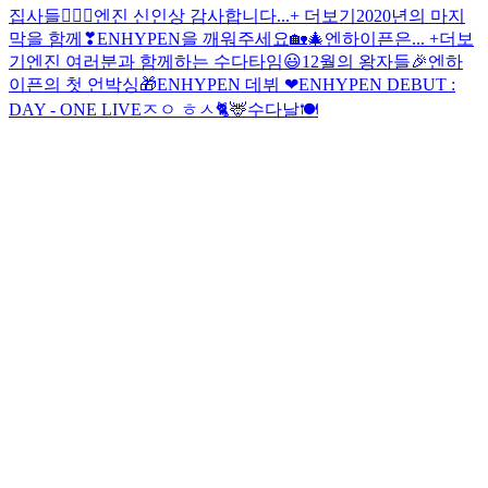
집사들🐕‍🦺🐾
엔진 신인상 감사합니다...+ 더보기
2020년의 마지
막을 함께❣
ENHYPEN을 깨워주세요🏡🎄
엔하이픈은... +더보
기
엔진 여러분과 함께하는 수다타임😃
12월의 왕자들🎉
엔하
이픈의 첫 언박싱🎁
ENHYPEN 데뷔 ❤
ENHYPEN DEBUT :
DAY - ONE LIVE
ㅈㅇ ㅎㅅ🐈🦌
수다날🍽