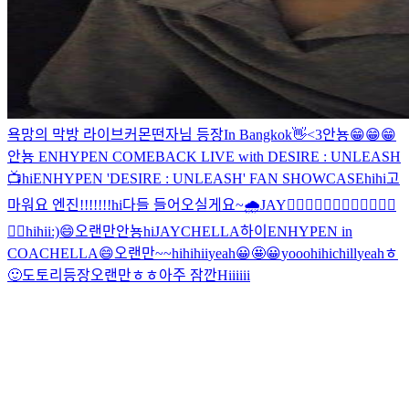
욕망의 막방 라이브
커몬
떤자님 등장
In Bangkok
👋
<3
안뇽
😁😁😁
안뇽
ENHYPEN COMEBACK LIVE with DESIRE : UNLEASH
📺
hi
ENHYPEN 'DESIRE : UNLEASH' FAN SHOWCASE
hi
hi
고
마워요 엔진!!!!!!!
hi
다들 들어오실게요~
🌧
JAY
🧛‍♂️🧛‍♂️🧛‍♂️🧛‍♂️🧛‍♂️🧛‍♂️
🧛‍♂️
hi
hii:)
😄
오랜만
안뇽
hi
JAYCHELLA
하이
ENHYPEN in
COACHELLA
😄
오랜만~~
hi
hi
hii
yeah
😀
🤩
😀
yooo
hi
hi
chill
yeah
ㅎ
🙂
도토리등장
오랜만
ㅎㅎ
아주 잠깐
Hiiiiii