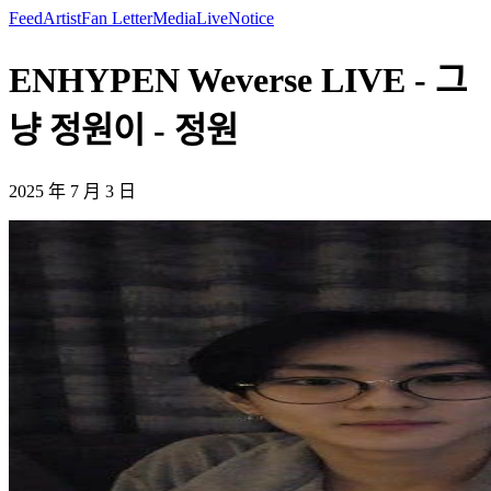
Feed
Artist
Fan Letter
Media
Live
Notice
ENHYPEN Weverse LIVE - 그
냥 정원이 - 정원
2025 年 7 月 3 日