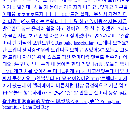
이 먹구 즐거운 연휴 보내용 새해 복 많이 많이 받아여 트웨니💕💕
이거 비밀인데.. 사실 제 눈에선 레이저가 나와요.. 맞아요 아무말
이에요 ㅎㅎㅎㅎ
도저ㅓㅓㅓㄴ!!!! (도전 실패... 못해서 자전거 타
러 나감...)🥹
사랑하는 트웨니ㅣㅣㅣ 뭐 하고 있어용?? 저는 지금
발로란트 랭크 올리러 웜업 하고 있어요... 잘 할 수 있겠죠...?
테나
가 올린 사진 보고 인 앤 아웃 가고 싶어졌어요 🥹
IN-N-OUT ;3
앞
머리 한 가닥이 포인트인것.
Jag baka lussebullar👀
트웨니 모해요?
난 트웨니 생각중💗
우리 트웨니들 모하구 있었어용? 오늘도 고생
한 트웨니 자신을 위해 스스로 칭찬 한마디씩 댓글로 써주기!! 어
때요?!
누구냐...넌... 누가 내 붕어빵 한입 먹었냐?!
뿅 !
오늘의 뱁새
TMI! 레고 차를 좋아하는 테나...원래 F1 차 사고싶었는데 너무 비
싸서 못샀어요... (옛날부터 F1 짱 팬이였어요 ㅠㅠ)
트웨니~ 어제
이거 봤는데 이 엘리베이터 버튼처럼 항상 긍정적으로 기분 업!!!
⬆️⬆️ 오늘도 행복하세요~~ 🥰🤩🧸
뿅! 말 안듣는 잔머리 등장 :p
我
從小就非常喜歡的零食～ 凤梨酥＜3
Classy🖤🤍 Young and
beautiful - Lana Del Rey