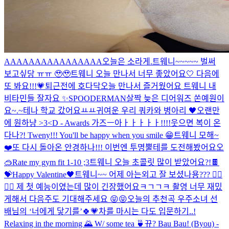
AAAAAAAAAAAAAAAA
오늘은 소라게.
트웨니~~~~~ 벌써
보고싶당 ㅠㅠ 🥹🥹
트웨니 오늘 만나서 너무 좋았어요🤍 다음에
또 봐요!!!💗
퇴근전에 호다닥
오늘 만나서 즐거웠어요 트웨니 내
비타민들 잘자요 ✨️
SPOODERMAN
살짝 늦은 디어워즈 쏜예원이
요~.~
테나 학교 갔어요ㅛㅛ
귀여운 우리 쿼카와 병아리 🖤
오랜만
에 원하냥 >3<
D - Awards 가즈ㅡ아ㅏㅏㅏㅏㅏ!!!!
웃으면 복이 온
다나?! Tweny!!! You'll be happy when you smile 😁
트웨니 모해~
❤️
또 다시 돌아온 안경하나!!! 이번엔 투명뿔테를 도전해봤어요오
🥽
Rate my gym fit 1-10 ;3
트웨니 오늘 초콜릿 많이 받았어요?!🍫
💝
Happy Valentine🖤
트웨니~~ 어제 아는외고 잘 보셨나용??? 🤸‍♀️
🤸‍♀️ 제 첫 예능이였는데 많이 긴장했어요ㅋㄱㄱㅋ 촬영 너무 재밌
게해서 다음주도 기대해주세요 😝😝
오늘의 추천곡 우주소녀 선
배님의 ‘너에게 닿기를’🍀💗
차를 마시는 다도 입문하기..!
Relaxing in the morning 🌄 W/ some tea 🍵
뀨? Bau Bau! (Byou) -