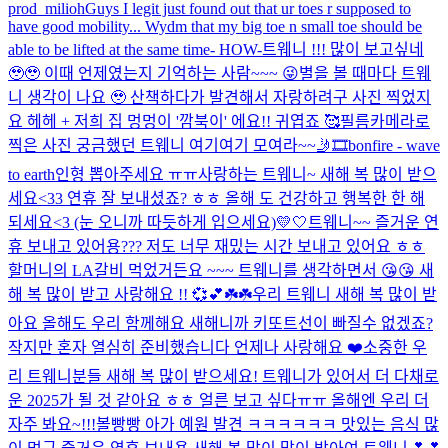
prod_milioh
Guys I legit just found out that ur toes r supposed to
have good mobility... Wydm that my big toe n small toe should be
able to be lifted at the same time- HOW-
트웨니 !!! 많이 보고싶네
🥹🥹 이때 언제였는지 기억하는 사람~~~ 😜
별을 볼 때마다 트웨
니 생각이 나요 🥹 산책하다가 발견해서 자랑하려구 사진 찍었지
요 헤헤 + 저희 집 멍멍이 '깜북이' 에요!! 귀엽죠 🥰
필름카메라로
찍은 사진 궁금했던 트웨니 여기여기 모여라~~🤳🎞️
bonfire - wave
to earth
인형 뽑아주세요 ㅠㅠ
사랑하는 트웨니~ 새해 복 많이 받으
세요<33 연휴 잘 보내셨죠? ㅎㅎ 올해 도 건강하고 행복한 한 해
되세요<3 (눈 오니까 따듯하게 입으세요)
💛🤍
트웨니~~ 즐거운 연
휴 보내고 있어용??? 저도 너무 재밌는 시간 보내고 있어요 ㅎㅎ
할머니의 LA갈비 먹었거든요 ~~~ 트웨니를 생각하면서 😘😘 새
해 복 많이 받고 사랑해요 !! 💞💕☘️☘️
우리 트웨니 새해 복 많이 받
아요 올해도 우리 함께해요 새해니까 키또트선이 빠질수 없겠죠?
작지만 혼자 열심히 준비했습니다 언제나 사랑해요 ❤️
소중한 우
리 트웨니분들 새해 복 많이 받으세요! 트웨니가 있어서 더 다채로
운 2025가 될 것 같아요 ㅎㅎ 얼른 보고 싶다ㅠㅠ 올해엔 우리 더
자주 봐요~!!!
볼빵빵 아가 예원 발견 ㅋㅋㅋㅋㅋㅋ 맛있는 음식 많