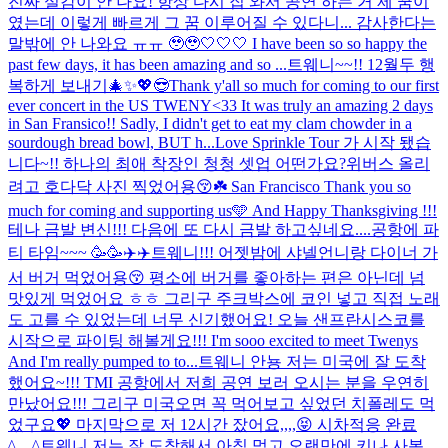
진짜 실감이 안 나요! 항상 다시 집 와서 공연 하는 거 제 꿈이
였는데 이렇게 빠르게 그 꿈 이루어질 수 있다니... 감사한다는
말밖에 안 나와요 ㅠㅠ 🥹🥹🤍🤍🤍 I have been so so happy the
past few days, it has been amazing and so ...
트웨니~~!! 12월두 행
복하게 보내기🎄✨💖
😎
Thank y'all so much for coming to our first
ever concert in the US TWENY<33 It was truly an amazing 2 days
in San Fransico!! Sadly, I didn't get to eat my clam chowder in a
sourdough bread bowl, BUT h...
Love Sprinkle Tour 가 시작 됐습
니다~!! 하나의 최애 착장인 청청 셋업 어떤가요?위버스 올리
려고 호다닥 사진 찍었어용😚☘️ San Francisco Thank you so
much for coming and supporting us🩵 And Happy Thanksgiving !!!
테나 금발 변신!!! 다음에 또 다시 금발 하고싶네요....
공항에 파
티 타임~~~ 🥳🥳✈️✈️
트웨니!!! 어젯밤에 샤넬언니랑 다이너 가
서 버거 먹었어용😚 평소에 버거를 좋아하는 편은 아닌데 넘
맛있게 먹었어요 ㅎㅎ 그리구 주크박스에 코인 넣고 직접 노래
도 고를 수 있었는데 너무 신기했어요! 오늘 샌프란시스코를
시작으로 파이팅 해볼게요!!! I'm sooo excited to meet Twenys
And I'm really pumped to to...
트웨니 안뇽 저는 미국에 잘 도착
했어요~!!! TMI 공항에서 저희 공연 보러 오시는 분을 우연히
만났어요!!! 그리구 미국오면 꼭 먹어보고 싶었던 치폴레도 먹
었구요💖 마지막으로 저 12시간 잤어요,,,,😝 시차적응 완료
^__^
트웨니 저는 잘 도착해서 아침 먹고 오랜만에 키나 사복