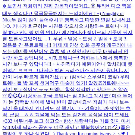
❄️ 보면서 저희끼리 진짜 감동적이었어요..🥹 뮤직비디오 찍을
때도 생각나고 몽글몽글해지는 느낌이에요 ! +) Naughty or
Nice두 많이 많이 들어주시구 행복하고 따뜻한 연말 보내세요
✨
Q. 키나가 퇴근하는 사진을 찾으시오.
사랑하는 트웨니~ 저
랑 하나 언니랑 예원 언니가 얘기하다가 쉐이크의 기준이 뭔지
를 토론하고있어요.... 1. 우유 + 얼음 + 토핑 2. 얼음 + 토핑 3.
얼음을 간 음료
트웨니!! 어제 제 인생 영화 공주와 개구리에 나
오는 베녜를 만났어요 😋😝 먹고 싶었지만 너무 배불러서 인
사만 하고 왔답니당,,, 히힛
트웨니~~! 저희는 LA에서 행복한
시간 보내구 있답니다!! + 사진찍다가 예원이언니 말차라떼 뺏
어먹기 ㅋㅋㅋ 그나저나 벌써 크리스마스 시즌이 왔다니.. 시
간이 너무 빠르게 흘러가요ㅠㅠ (임하나 스무살이 코앞) 우리
트웨니들 밥 꼬옥 챙겨먹구 따숩게 입기! 알겠죠?!
트웨니~~~
많이 보고싶어요 ㅠㅠ 트웨니 항상 생각하고 있다는 거 알죠
?? 😝💞💞
사랑하는 한국 트웨니~ 잘 지내고 계시죠? 미주 투어
가 눈 깜빡할 사이에 벌써 반이 끝났네요^^ 저희가 다시 보는
날이 올 때까지 컨디션도 잘 챙기시고~ 겨울이니까 맛있는 호
떡, 군밤... ㅎㅎ 겨울에 먹는 모든 길거리 음식을 많이 드세요
<333 너무너무 보고 싶고요~ 항상 사랑한다는 거를 잊지 마세
요!!!
어제 달라스 공연도 너무 재밌고 행복했어요!!!✨🤍 (좋은
추억이 또 하나 생겼다,,,) Thank you for coming tweny >_<💗 I