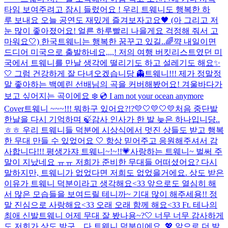
타임 보여주려고 잠시 들렀어요 ! 우리 트웨니도 행복한 하
루 보내요 오늘 공연도 재밌게 즐겨보자고요🖤 (아 그리고 저
눈 많이 좋아졌어요! 얼른 하루빨리 나을게요 걱정해 줘서 고
마워요🤍) 한국트웨니는 행복한 꿈꾸고 있길..🌈
꺅 내일이면
드디어 미국으로 출발하네요,,,,! 저의 여행 버킷리스트였던 미
국에서 트웨니를 만날 생각에 떨리기도 하고 설레기도 해요✨
🤍 그럼 건강하게 잘 다녀오겠습니당 👻
트웨니!!! 제가 정말정
말 좋아하는 백예린 선배님의 곡을 커버해봤어요! 겨울바다가
보고 싶어지는 곡이에요 ❄️ 💿 I am not your ocean anymore
Cover
트웨니 ~~~!!! 뭐하구 있어요?!?💛🤍💛🤍💛
처음 중단발
한날을 다시 기억하며 🍃
감사 인사가 한 발 늦은 하나입니댱..
ㅎㅎ 우리 트웨니들 덕분에 시상식에서 멋진 상들도 받고 행복
한 무대 만들 수 있었어요 🤍 항상 믿어주고 응원해주셔서 감
사합니다!!! 평생가쟈 트웨니~!~!!💗
사랑하는 트웨니~ 벌써 주
말이 지났네요 ㅠㅠ 저희가 준비한 무대들 어떠셨어요? 다시
말하지만, 트웨니가 없었다면 저희도 없었을거에요. 상도 받은
이유가 트웨니 덕분이라고 생각해요<33 앞으로도 열심히 해
서 많은 모습들을 보여드릴 테니까~ 기대 많이 해주세용!! 정
말 진심으로 사랑해요<33 오래 오래 함께 해요<33 Ft. 테나의
최애 신발
트웨니 어제 무대 잘 봤나용~?🤍 너무 너무 감사하게
도 저희가 상도 받구,,, 다 트웨니 덕분이에요,,💖 앞으로 더 발