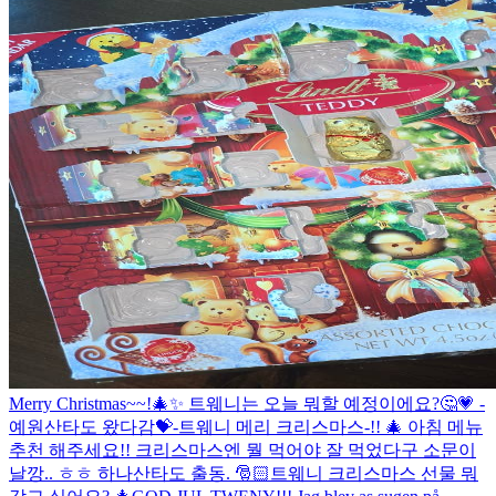
Merry Christmas~~!🎄✨ 트웨니는 오늘 뭐할 예정이에요?🤔💗 -
예원산타도 왔다감💝-
트웨니 메리 크리스마스-!! 🎄 아침 메뉴
추천 해주세요!! 크리스마스엔 뭘 먹어야 잘 먹었다구 소문이
날깡.. ㅎㅎ 하나산타도 출동. 🎅🏻
트웨니 크리스마스 선물 뭐