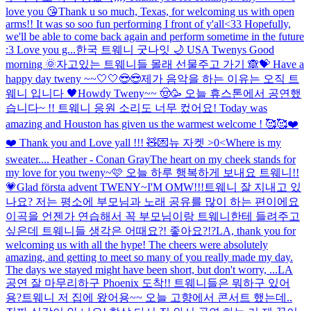
love you 😘
Thank u so much, Texas, for welcoming us with open
arms!! It was so soo fun performing I front of y'all<33 Hopefully,
we'll be able to come back again and perform sometime in the future
:3 Love you g...
한국 트웨니 굿나잇 🌙 USA Twenys Good
morning 🌞
자고있는 트웨니들 몰래 선물주고 가기 🙈💝 Have a
happy day tweny ~~🤍🤍😎😎
제가 음악을 하는 이유는 오직 트
웨니 입니다 🖤
Howdy Tweny~~ 🤠🥳 오늘 휴스톤에서 공연했
습니다~ !! 트웨니 응원 소리도 너무 컸어요! Today was
amazing and Houston has given us the warmest welcome ! 🥰🥰❤️
❤️ Thank you and Love yall !!! 🧸💌
뉴 자켓 >0<
Where is my
sweater.... Heather - Conan Gray
The heart on my cheek stands for
my love for you tweny~🩷 오늘 하루 행복하게 보내요 트웨니!!
💗
Glad första advent TWENY~
I'M OMW!!!
트웨니 잘 지내고 있
나요? 저는 평소에 부모님과 노래 공유를 많이 하는 편이에요
이곡을 언젠가 연습해서 꼭 부모님이랑 트웨니한테 들려주고
싶은데 트웨니들 생각은 어때요?! 좋아요?!?
LA, thank you for
welcoming us with all the hype! The cheers were absolutely
amazing, and getting to meet so many of you really made my day.
The days we stayed might have been short, but don't worry, ...
LA
공연 잘 마무리하구 Phoenix 도착!! 트웨니들은 뭐하구 있어
용?
트웨니 저 집에 왔어용~~ 오늘 고향에서 콘서트 했는데..