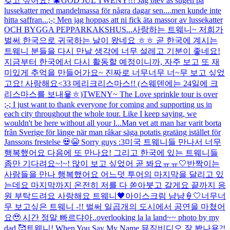
갖고 싶어요? 🎄
GOD JUL TWENY!!! Jag blev as sugen på
lussekatter med mandelmassa för några dagar sen....men kunde inte
hitta saffran...;-; Men jag hoppas att ni fick äta massor av lussekatter
OCH BYGGA PEPPARKAKSHUS...
사랑하는 트웨니~ 저희가
벌써 한국으로 귀국하는 날이 왔네요 ㅎㅎ 곧 한국에 계시는
트웨니 분들을 다시 만날 생각에 너무 설레고 기분이 좋네요!
지금부터 한국에서 다시 활동할 예정이니까, 자주 보고 또 재
미있게 추억을 만들어가요~ 진짜로 너무너무 너~무 보고 싶었
고요! 사랑해요<33 메리크리스마스!! (스웨덴에는 24일에 크
리스마스를 보내욯ㅎ)
TWENY~ The Love sprinkle tour is over
;-; I just want to thank everyone for coming and supporting us in
each city throughout the whole tour. Like I keep saying, we
wouldn't be here without all your l...
Man vet att man har varit borta
från Sverige för länge när man råkar säga potatis gratäng istället för
Janssons frestelse 💀😭 Sorry guys :3
미국 트웨니들 만나서 너무
행복했어요 다음에 또 만나요! 그리고 한국에 있는 트웨니들
좀만 기다려요~!~! 많이 보고 싶었어 곧 봐요ㅠㅠ🤍
반짝이는
사람들을 만나 행복했어요 어느덧 투어의 마지막을 달리고 있
는데요 마지막까지 온전히 저를 다 쏟아붓고 갈게요 끝까지 응
원 부탁드려요 사랑해요 트웨니🖤
아이스크림 냠냠🍦🤍
너무너
무 보고싶은 트웨니 -!! 벌써 일곱개의 도시에서 공연을 마쳤어
요🥹 시간 정말 빠르댜아..
overlooking la la land~~ photo by my
dad 🥰
트웨니! When You Say My Name 뮤직비디오 잘 봤나용?!