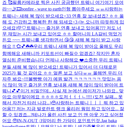
죠 🥰
필름카메라로 찍은 사진 궁금했던 트웨니 여기여기 모여
라~~🤳🎞️
bonfire - wave to earth
인형 뽑아주세요 ㅠㅠ
사랑하는
트웨니~ 새해 복 많이 받으세요<33 연휴 잘 보내셨죠? ㅎㅎ 올
해 도 건강하고 행복한 한 해 되세요<3 (눈 오니까 따듯하게 입
으세요)
💛🤍
트웨니~~ 즐거운 연휴 보내고 있어용??? 저도 너
무 재밌는 시간 보내고 있어요 ㅎㅎ 할머니의 LA갈비 먹었거
든요 ~~~ 트웨니를 생각하면서 😘😘 새해 복 많이 받고 사랑
해요 !! 💞💕☘️☘️
우리 트웨니 새해 복 많이 받아요 올해도 우리
함께해요 새해니까 키또트선이 빠질수 없겠죠? 작지만 혼자
열심히 준비했습니다 언제나 사랑해요 ❤️
소중한 우리 트웨니
분들 새해 복 많이 받으세요! 트웨니가 있어서 더 다채로운
2025가 될 것 같아요 ㅎㅎ 얼른 보고 싶다ㅠㅠ 올해엔 우리 더
자주 봐요~!!!
볼빵빵 아가 예원 발견 ㅋㅋㅋㅋㅋㅋ 맛있는 음
식 많이 먹구 즐거운 연휴 보내용 새해 복 많이 많이 받아여 트
웨니💕💕
이거 비밀인데.. 사실 제 눈에선 레이저가 나와요.. 맞
아요 아무말이에요 ㅎㅎㅎㅎ
도저ㅓㅓㅓㄴ!!!! (도전 실패... 못
해서 자전거 타러 나감...)🥹
사랑하는 트웨니ㅣㅣㅣ 뭐 하고 있
어용?? 저는 지금 발로란트 랭크 올리러 웜업 하고 있어요... 잘
할 수 있겠죠...?
테나가 올린 사진 보고 인 앤 아웃 가고 싶어졌
어요 🥹
IN-N-OUT ;3
앞머리 한 가닥이 포인트인것.
Jag baka
lussebullar👀
트웨니 모해요? 난 트웨니 생각중💗
우리 트웨니들