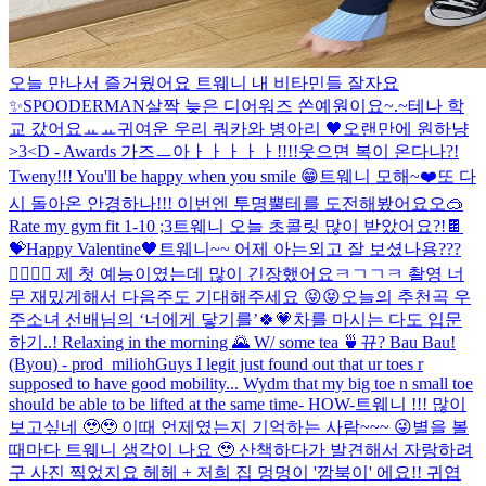
오늘 만나서 즐거웠어요 트웨니 내 비타민들 잘자요
✨️
SPOODERMAN
살짝 늦은 디어워즈 쏜예원이요~.~
테나 학
교 갔어요ㅛㅛ
귀여운 우리 쿼카와 병아리 🖤
오랜만에 원하냥
>3<
D - Awards 가즈ㅡ아ㅏㅏㅏㅏㅏ!!!!
웃으면 복이 온다나?!
Tweny!!! You'll be happy when you smile 😁
트웨니 모해~❤️
또 다
시 돌아온 안경하나!!! 이번엔 투명뿔테를 도전해봤어요오🥽
Rate my gym fit 1-10 ;3
트웨니 오늘 초콜릿 많이 받았어요?!🍫
💝
Happy Valentine🖤
트웨니~~ 어제 아는외고 잘 보셨나용???
🤸‍♀️🤸‍♀️ 제 첫 예능이였는데 많이 긴장했어요ㅋㄱㄱㅋ 촬영 너
무 재밌게해서 다음주도 기대해주세요 😝😝
오늘의 추천곡 우
주소녀 선배님의 ‘너에게 닿기를’🍀💗
차를 마시는 다도 입문
하기..! Relaxing in the morning 🌄 W/ some tea 🍵
뀨? Bau Bau!
(Byou) - prod_milioh
Guys I legit just found out that ur toes r
supposed to have good mobility... Wydm that my big toe n small toe
should be able to be lifted at the same time- HOW-
트웨니 !!! 많이
보고싶네 🥹🥹 이때 언제였는지 기억하는 사람~~~ 😜
별을 볼
때마다 트웨니 생각이 나요 🥹 산책하다가 발견해서 자랑하려
구 사진 찍었지요 헤헤 + 저희 집 멍멍이 '깜북이' 에요!! 귀엽