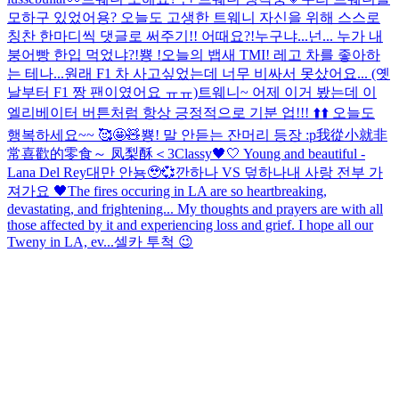
모하구 있었어용? 오늘도 고생한 트웨니 자신을 위해 스스로
칭찬 한마디씩 댓글로 써주기!! 어때요?!
누구냐...넌... 누가 내
붕어빵 한입 먹었냐?!
뿅 !
오늘의 뱁새 TMI! 레고 차를 좋아하
는 테나...원래 F1 차 사고싶었는데 너무 비싸서 못샀어요... (옛
날부터 F1 짱 팬이였어요 ㅠㅠ)
트웨니~ 어제 이거 봤는데 이
엘리베이터 버튼처럼 항상 긍정적으로 기분 업!!! ⬆️⬆️ 오늘도
행복하세요~~ 🥰🤩🧸
뿅! 말 안듣는 잔머리 등장 :p
我從小就非
常喜歡的零食～ 凤梨酥＜3
Classy🖤🤍 Young and beautiful -
Lana Del Rey
대만 안뇽🥹💞
깐하나 VS 덮하나
내 사랑 전부 가
져가요 🖤
The fires occuring in LA are so heartbreaking,
devastating, and frightening... My thoughts and prayers are with all
those affected by it and experiencing loss and grief. I hope all our
Tweny in LA, ev...
셀카 투척 😉