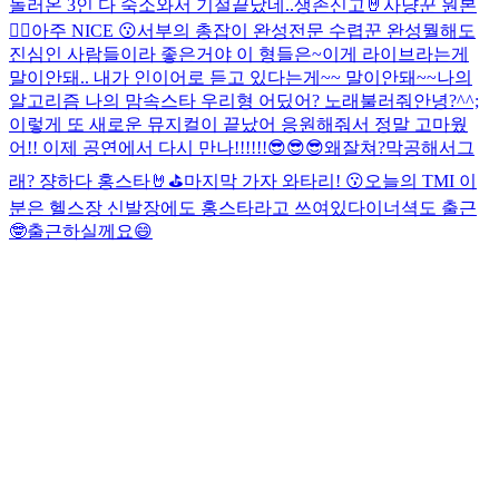
놀러온 3인 다 숙소와서 기절
끝났네..
생존신고🤘
사냥꾼 원본
🙂‍↕️
아주 NICE 😗
서부의 총잡이 완성
전문 수렵꾼 완성
뭘해도
진심인 사람들이라 좋은거야 이 형들은~
이게 라이브라는게
말이안돼.. 내가 인이어로 듣고 있다는게~~ 말이안돼~~
나의
알고리즘 나의 맘속스타 우리형 어딨어? 노래불러줘
안녕?
^^;
이렇게 또 새로운 뮤지컬이 끝났어 응원해줘서 정말 고마웠
어!! 이제 공연에서 다시 만나!!!!!!😎😎😎
왜잘쳐?막공해서그
래? 쟝하다 홍스타🤘⛳️
마지막 가자 와타리! 😗
오늘의 TMI 이
분은 헬스장 신발장에도 홍스타라고 쓰여있다
이너셕도 출근
🤓
출근하실께요😄