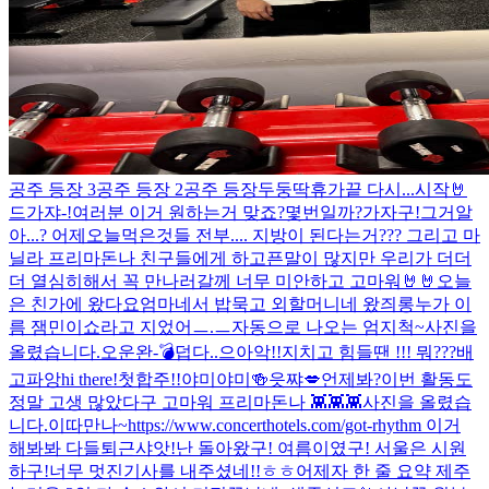
공주 등장 3
공주 등장 2
공주 등장
두둥딱
휴가끝 다시...시작🤘
드가쟈-!
여러분 이거 원하는거 맞죠?
몇번일까?
가자구!
그거알
아...? 어제오늘먹은것들 전부.... 지방이 된다는거??? 그리고 마
닐라 프리마돈나 친구들에게 하고픈말이 많지만 우리가 더더
더 열심히해서 꼭 만나러갈께 너무 미안하고 고마워🤘🤘
오늘
은 친가에 왔다요
엄마네서 밥묵고 외할머니네 왔즤롱
누가 이
름 잼민이쇼라고 지었어ㅡ.ㅡ
자동으로 나오는 엄지척~
사진을
올렸습니다.
오운완-💣
덥다..
으아악!!
지치고 힘들땐 !!! 뭐???
배
고파앙
hi there!
첫합주!!
야미야미🍻
읏쨔💋
언제봐?
이번 활동도
정말 고생 많았다구 고마워 프리마돈나 👾👾👾
사진을 올렸습
니다.
이따만나~
https://www.concerthotels.com/got-rhythm 이거
해봐봐 다들
퇴근샤앗!
난 돌아왔구! 여름이였구! 서울은 시원
하구!
너무 멋진기사를 내주셨네!!ㅎㅎ
어제자 한 줄 요약 제주