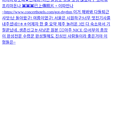
프리마돈나 👾👾👾
已上傳照片。
이따만나
~
https://www.concerthotels.com/got-rhythm 이거 해봐봐 다들
퇴근
샤앗!
난 돌아왔구! 여름이였구! 서울은 시원하구!
너무 멋진기사를
내주셨네!!ㅎㅎ
어제자 한 줄 요약 제주 놀러온 3인 다 숙소와서 기
절
끝났네..
생존신고🤘
사냥꾼 원본 🙂‍↕️
아주 NICE 😗
서부의 총잡
이 완성
전문 수렵꾼 완성
뭘해도 진심인 사람들이라 좋은거야 이
형들은~