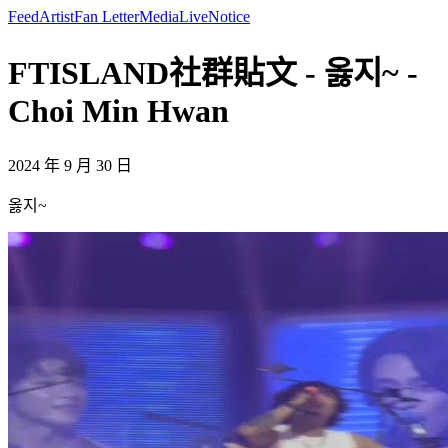
Feed
Artist
Fan Letter
Media
Live
Notice
FTISLAND社群貼文 - 옳지~ -
Choi Min Hwan
2024 年 9 月 30 日
옳지~