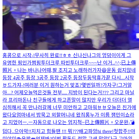
홍콩으로 시작-!
무사히 완료!!ㅎㅎ 신나신나
그의 엉덩이
이게 그
유명한 핑인가
쩜핑투더크루 따빈투더크루~~~
난 이거..^^;
已上傳
照片。
나는 바나나
어때,팔 조지고 노래하러가자😆
운동 쉽지않네
등장 4
공주 등장 3
공주 등장 2
공주 등장
두둥딱
휴가끝 다시...시작
🤘
드가쟈-!
여러분 이거 원하는거 맞죠?
몇번일까?
가자구!
그거알
아...? 어제오늘먹은것들 전부.... 지방이 된다는거??? 그리고 마닐
라 프리마돈나 친구들에게 하고픈말이 많지만 우리가 더더더 열
심히해서 꼭 만나러갈께 너무 미안하고 고마워🤘🤘
오늘은 친가에
왔다요
엄마네서 밥묵고 외할머니네 왔즤롱
누가 이름 잼민이쇼라
고 지었어ㅡ.ㅡ
자동으로 나오는 엄지척~
已上傳照片。
오운완-💣
덥다..
으아악!!
지치고 힘들땐 !!! 뭐???
배고파앙
hi there!
첫합주!!
야
미야미🍻
읏쨔💋
언제봐?
이번 활동도 정말 고생 많았다구 고마워