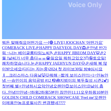
뭐든 말해줘요
어떤가요 ~~
[🔴 LIVE] JOOCHAN '어떤가요'
COMEBACK LIVE
🎉HAPPY DAEYEOL DAY🦁🎉
안녕 반가
워 ~
나는 베이글
롱타임노씨🫰
🎉HAPPY JIBEOM DAY🐯🎉
2
월 !
날씨가 너무 춥다ㅠㅠ😭
일요일 뭐하고있오?
🫠
🤪
토요일!
쾌차하였습니다.
눈
🎉HAPPY JAEHYUN DAY🐶🎉
새해 복 많
이받으세요(다디는 자는중)
2024 첫 라이브
30일 밤❄️
심시묘
ㅐ...
크리스마스 다음날
🦊🐱
뭐해 ~
짧게 보이스만!!
1+1=
안뇽
안
녕 ~~
승민이의 음악공방 #12 🎼🧰
지범이의 북두칠성 시즌2🌠l
첫번째 별⭐
안녕하시요
악
안녕
오랜만😊
보이스만!
:D
날이 춥
다..
안녕!!!
안녕~!
하윙2
하윙
5분만 잠깐만
11:11
오우
하윙
10분만
GOLDEN CHILD COMEBACK SHOWCASE 'Feel me'
오랜만
이에용
안농
프로필사진 변경됐네????