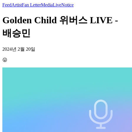
Feed
Artist
Fan Letter
Media
Live
Notice
Golden Child 위버스 LIVE -
배승민
2024년 2월 20일
😛