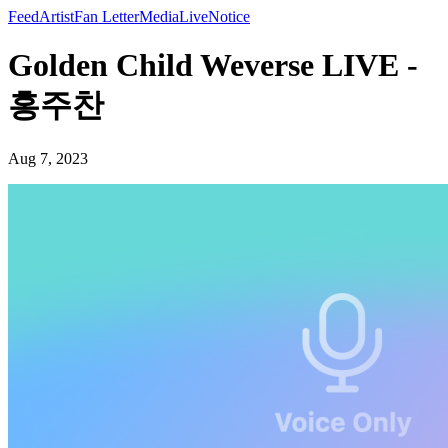
Feed
Artist
Fan Letter
Media
Live
Notice
Golden Child Weverse LIVE -
홍주찬
Aug 7, 2023