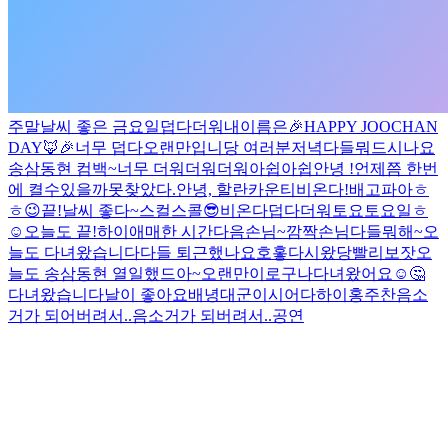
주말
날씨 좋은 금요일
덥다더워
내이름은
🎉HAPPY JOOCHAN
DAY🦊🎉
너무 덥다
오랜만입니당 여러분
저녁다들뭐드시나요
송삼동현 컴백~
너무 더워더워더워
아쉽아쉽
안녕 !
언제쯤 한번
에 켤수있을까
못찾았다.
안녕, 할란카운티
비온다!
배고파아
ㅎ
ㅎ
😉
끝!
날씨 좋다~
스컬스콜😎
비온다
덥다더워
토요토요일
ㅎ
☺️
오늘도 끝!
하이
애매한 시간
다음손님~
깜짝손님
다들뭐해~
오
늘도 다녀왔습니다
다들 퇴근했나요
호홓
다시왔당
빨리보잣
오
늘도 송삼동현 열일했드아~
오랜만이로구나
다녀왔어요☺️
🤔
다녀왔습니다
날이 좋아요
배녕대군이시어다
하이
홍주찬
음소
거가 되어버려서..
음소거가 되버려서..
공연