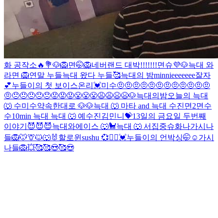
화 공작소🔥💐
🐶
🦁
면🤭
🦁
네버랜드 대박!!!!!!!
면슈💜
🐶
늑대 와
라면
🦁
연말 누들
늑대 왔다
누들🥰
늑대의 밤
minnieeeeeee
잘자
💕
누들이의 첫 보이스온리💓
미수
🤨🤨🤨🤨🤨🤨🤨🤨🤨🤨🤨🤨
🤨😠😠😠😠😠😡😡😡😤😤😤😩😩😫😫
🐶
늑대의밤
오늘의 늑대
🐺
수
미수
약속한대로 🐶
🐶
늑대 🐺
마타 and 늑대
수진
면2
면
수
수
10min 늑대
늑대 🐺 예
수진
김민니💝
13일의 금요일 두번째
이야기😈😈😈
늑대와에이스 🐺🐩
늑대 🐺
서집중
슈화나
가시나
들
🦁🐭🦒🐱🐺🐰할로윈
sushu 💞👯‍♀️
💓누들이의 언박싱🤭☺
가시
나들
🦁
💥
🥰
🥰😍🥰😍