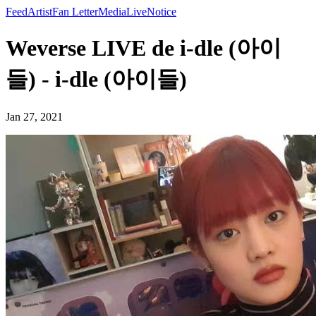
Feed
Artist
Fan Letter
Media
Live
Notice
Weverse LIVE de i-dle (아이
들) - i-dle (아이들)
Jan 27, 2021