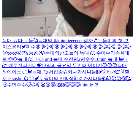
늑대 왔다
누들🥰
늑대의 밤
minnieeeeeee
잘자💕
누들이의 첫 보
이스온리💓
미수
🤨🤨🤨🤨🤨🤨🤨🤨🤨🤨🤨🤨🤨😠😠😠😠😠😡😡
😡😤😤😤😩😩😫😫
🐶
늑대의밤
오늘의 늑대 🐺
수
미수
약속한대
로 🐶
🐶
늑대 🐺
마타 and 늑대
수진
면2
면
수수
10min 늑대
늑대
🐺 예
수진
김민니💝
13일의 금요일 두번째 이야기😈😈😈
늑대
와에이스 🐺🐩
늑대 🐺
서집중
슈화나
가시나들
🦁🐭🦒🐱🐺🐰할
로윈
sushu 💞👯‍♀️
💓누들이의 언박싱🤭☺
가시나들
🦁
💥
🥰
🥰😍🥰
😍
수민
수수
🐭💞
🤨
🥰
😍
🐭
🦁
🦁
😇😇😇
minnie 🍑