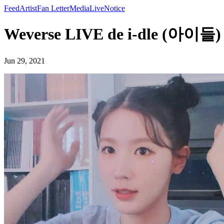
Feed
Artist
Fan Letter
Media
Live
Notice
Weverse LIVE de i-dle (아이들)
Jun 29, 2021