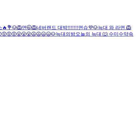
🔥💐
🐶
🦁
면🤭
🦁
네버랜드 대박!!!!!!!
면슈💜
🐶
늑대 와 라면
🦁
😡😡😡😤😤😤😩😩😫😫
🐶
늑대의밤
오늘의 늑대 🐺
수
미수
약속