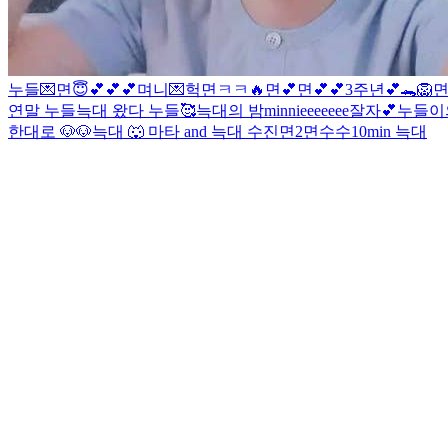
누들💌
면😇💕💕💕
며니💌
헉
면ㅋㅋ🔥
면💕
면💕💕
3주년💕🐊
🦁
면
연말 누들
늑대 왔다
누들🥰
늑대의 밤
minnieeeeeee
잘자💕
누들이
한대로 🐶
🐶
늑대 🐺
마타 and 늑대
수진
면2
면
수수
10min 늑대