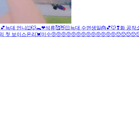
💕
늑대 언니🐺
🐭🐊❤
석류🥰👋🏻
늑대
수
면생일🎂💕
🐭❣
화 공작소
의 첫 보이스온리💓
미수
🤨🤨🤨🤨🤨🤨🤨🤨🤨🤨🤨🤨🤨😠😠😠😠