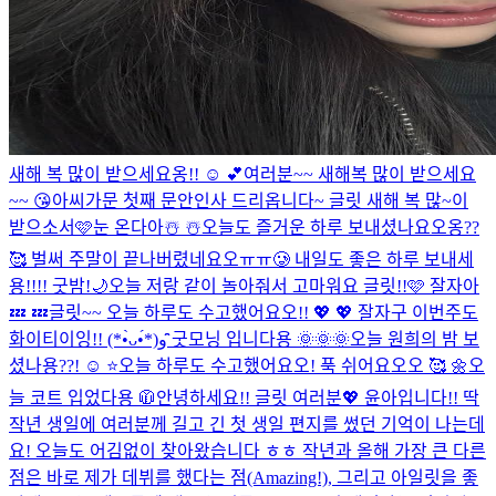
새해 복 많이 받으세요옹!! ☺️ 💕
여러분~~ 새해복 많이 받으세요
~~ 😘
아씨가문 첫째 문안인사 드리옵니다~ 글릿 새해 복 많~이
받으소서🩷
눈 온다아☃️ ☃️
오늘도 즐거운 하루 보내셨나요오옹??
🥰 벌써 주말이 끝나버렸네요오ㅠㅠ🥲 내일도 좋은 하루 보내세
용!!!! 굿밤!🌙
오늘 저랑 같이 놀아줘서 고마워요 글릿!!🩷 잘자아
💤 💤
글릿~~ 오늘 하루도 수고했어요오!! 💖 💖 잘자구 이번주도
화이티이잉!!‎⁦‪‎⁦‪ (*•̀ᴗ•́*)و ̑̑
굿모닝 입니다용 🌞🌞🌞
오늘 원희의 밤 보
셨나용??! ☺️ ⭐
오늘 하루도 수고했어요오! 푹 쉬어요오오 🥰 🌼
오
늘 코트 입었다용 🧥
안녕하세요!! 글릿 여러분💖 윤아입니다!! 딱
작년 생일에 여러분께 길고 긴 첫 생일 편지를 썼던 기억이 나는데
요! 오늘도 어김없이 찾아왔습니다 ㅎㅎ 작년과 올해 가장 큰 다른
점은 바로 제가 데뷔를 했다는 점(Amazing!), 그리고 아일릿을 좋