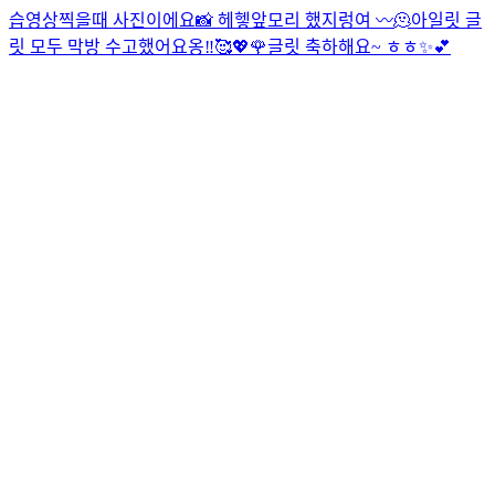
습영상찍을때 사진이에요📸 헤헿
앞모리 했지렁여 〰️
🫠
아일릿 글
릿 모두 막방 수고했어요옹‼︎🥰💖🌹
글릿 축하해요~ ㅎㅎ✨💕