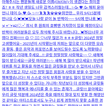
아해주시는 팬분들께 새로운 이름(Oh!Oh!) 이 생겼다는 점이겠
죠? ㅎㅎ 작년 생일도 너무 감격스러웠는데...
✨🥳 💖 🥳 해피 윤아
언니 데이 🥳 💖 🥳 ✨
^^
🕺🕺🕺
💎💎💎
잠깐만... 우리 9시15분에
만나요 💦💓💓💓
오늘 나랑 같이 놀 반짝이~~~ 9시에 만나용 💓
꒰
ঌ( ⌯' '⌯)໒꒱♡.･ﾟ
잠시 후 원희의 호빵맨 가챠깡이 있을 예정이오니
반짝이 여러분들은 모두 참석해 주시길 바랍니다.. 💓👋🏻
너무 귀
엽다 진짜!!!!!! 😖 🤍 🤦‍♀️ 🤍
너무 많은가 ㅎㅎㅎ
글릿! 2024년 정말
고생했어요~ 2025년이 시작됐는데 저희는 앞으로 더 다양한 모습
과 활동, 좋은 음악과 퍼포먼스를 보여드릴수 있도록 노력할테니
많이많이 기대해 주세요...!! 글릿 정말정말 사랑해요~~ 🤍 새해복
많이 받으세요^^
글릿 여러분!✨✨ 새해 복 많이 받으세요!! 작년에
데뷔를 하고 활동을 하면서 많은 글릿들을 만날 수 있어서 너무너
무 즐거웠고 지난 시간 정말 많은 응원과 사랑을 받을 수 있어서
행복했습니다!! 저 스스로 아직 부족한 부분도 많이 있지만 그만큼
앞으로 더 성장할 수 있다는 거니까! 작년보다 더 성장해서 글릿들
에게 많은 행복과 에너지를 줄 수 있는 존재가 ...
글릿!!! 윤아예요!
우리 글릿 덕분에 2024년은 죽을 때까지 절대 잊지 못할 한 해였던
것 같아요! 아티스트로서도 누구나 쉽게 경험하지 못할 소중한 경