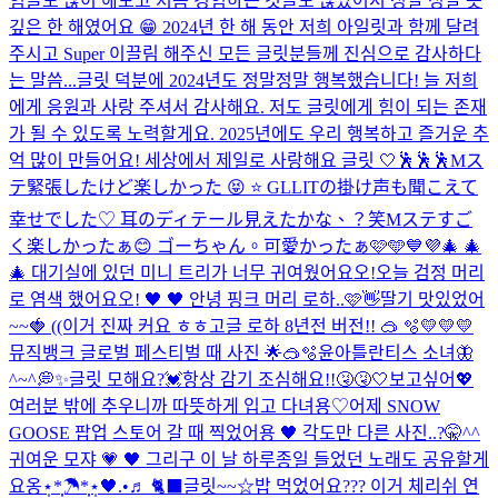
험들도 많이 해보고 처음 경험하는 것들도 많았어서 정말 정말 뜻
깊은 한 해였어요 😁 2024년 한 해 동안 저희 아일릿과 함께 달려
주시고 Super 이끌림 해주신 모든 글릿분들께 진심으로 감사하다
는 말씀...
글릿 덕분에 2024년도 정말정말 행복했습니다! 늘 저희
에게 응원과 사랑 주셔서 감사해요. 저도 글릿에게 힘이 되는 존재
가 될 수 있도록 노력할게요. 2025년에도 우리 행복하고 즐거운 추
억 많이 만들어요! 세상에서 제일로 사랑해요 글릿 🤍
🕺🕺🕺
Mス
テ緊張したけど楽しかった 😝 ⭐ GLLITの掛け声も聞こえて
幸せでした♡ 耳のディテール見えたかな、？笑
Mステすご
く楽しかったぁ😊 ゴーちゃん。可愛かったぁ🩷🩵💙💜
🎄 🎄
🎄 대기실에 있던 미니 트리가 너무 귀여웠어요오!
오늘 검정 머리
로 염색 했어요오! 🖤 🖤 안녕 핑크 머리 로하..🩷👋
딸기 맛있었어
~~🍓 ((이거 진짜 커요 ㅎㅎ
고글 로하 8년전 버전!! 🥽 🫧
💛💛💛
뮤직뱅크 글로벌 페스티벌 때 사진 🌟🥽🫧
윤아틀란티스 소녀🦋
^~^💭✨
글릿 모해요?💓
항상 감기 조심해요!!🤧🤧🤍
보고싶어💖
여러분 밖에 추우니까 따뜻하게 입고 다녀용♡
어제 SNOW
GOOSE 팝업 스토어 갈 때 찍었어용 🖤 각도만 다른 사진..?🤫^^
귀여운 모쟈 💗 🖤 그리구 이 날 하루종일 들었던 노래도 공유할게
요옹⋆̩*̣̩☂︎*̣̩⋆̩
🖤.•♬ 🐈‍⬛
글릿~~☆밥 먹었어요??? 이거 체리쉬 연