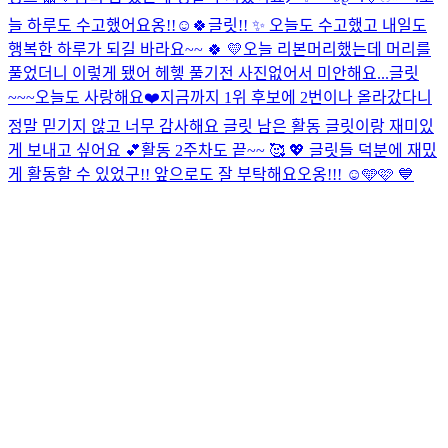
늘 하루도 수고했어요옹!!☺️🍀
글릿!! ✨ 오늘도 수고했고 내일도
행복한 하루가 되길 바라요~~ 🍀 💛
오늘 리본머리했는데 머리를
풀었더니 이렇게 됐어 헤헿 풀기전 사진없어서 미안해요...
글릿
~~~오늘도 사랑해요❤️
지금까지 1위 후보에 2번이나 올라갔다니
정말 믿기지 않고 너무 감사해요 글릿 남은 활동 글릿이랑 재미있
게 보내고 싶어요 💕
활동 2주차도 끝~~ 🥰 💖 글릿들 덕분에 재밌
게 활동할 수 있었구!! 앞으로도 잘 부탁해요오옹!!! ☺️🩵🩷 💙