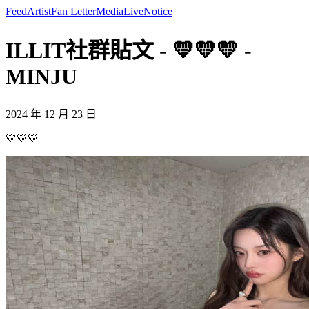
Feed
Artist
Fan Letter
Media
Live
Notice
ILLIT社群貼文 - 💛💛💛 -
MINJU
2024 年 12 月 23 日
💛💛💛