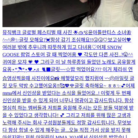
뮤직뱅크 글로벌 페스티벌 때 사진 🌟🥽🫧
윤아틀란티스 소녀🦋
^~^💭✨
글릿 모해요?💓
항상 감기 조심해요!!🤧🤧🤍
보고싶어💖
여러분 밖에 추우니까 따뜻하게 입고 다녀용♡
어제 SNOW
GOOSE 팝업 스토어 갈 때 찍었어용 🖤 각도만 다른 사진..?🤫^^
귀여운 모쟈 💗 🖤 그리구 이 날 하루종일 들었던 노래도 공유할게
요옹⋆̩*̣̩☂︎*̣̩⋆̩
🖤.•♬ 🐈‍⬛
글릿~~☆밥 먹었어요??? 이거 체리쉬 연
습영상찍을때 사진이에요📸 헤헿
앞모리 했지렁여 〰️
🫠
아일릿 글
릿 모두 막방 수고했어요옹‼︎🥰💖🌹
글릿 축하해요~ ㅎㅎ✨💕
어제
mma에서 신인상을 받았다는 소식을 들었어요..! 이렇게 두 번째
신인상을 받을 수 있게 되어 너무나 영광이고 감사드립니다. 항상
열심히 하는 멤버들과 저희를 응원해 주시는 모든 분들 덕분에 받
을 수 있었다고 생각합니다! 💕 그리고 저희를 위해 많은 고생과
노력해 주시는 회사 구성원분들께도 정말 감사드립니다. 무엇보
다 항상 힘낼 수 있게 해주는 글...
오늘 직접 가서 상을 받지 못해
아쉽지만!! 저희 아일릿이 MMA 2024에서 신인상을 받았습니