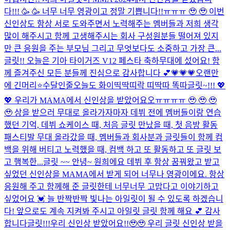
다!!! 🥳 🥳 너무 너무 영광이고 정말 기쁩니다!!ㅠㅠㅠ 🥹 🥹 이번
신인상도 항상 서로 도와주면서 노력해주는 멤버들과 저희 생각
많이 해주시고 함께 고생해주시는 회사 구성원분들 떨어져 있지
만 큰 응원을 주는 부모님 그리고 무엇보다도 소중하고 가장 큰...
글릿!! 오늘은 기아 타이거즈 V12 페스타 축하무대에 섰어요! 함
께 즐겨주신 모든 분들께 진심으로 감사합니다 💕
💗💗💗
오랜만
에 긴머리⭐
수달인줄
오늘도 화이띡딱띠락 띠딱따 똑따
글릿~!!! 💖
💖 우리가 MAMA에서 신인상을 받았어요오ㅠㅠㅠㅠ 🥹 🥹 🥹
🥹 상을 받으러 무대로 올라가자마자 데뷔 전에 멤버들이랑 연습
했던 기억, 데뷔 쇼케이스 때, 처음 글릿 만났을 때, 첫 음방 활동
패스티발 무대 올라갔을 때, 멤버들과 회사분과 글릿들이 함께 컴
백을 위해 버티고 노력했을 때, 컴백 하고 또 활동하고 또 글릿 보
고 행복한...
글릿 ~~ 안녕~ 원희에요 데뷔 후 항상 꿈꿔왔고 받고
싶었던 신인상을 MAMA에서 받게 되어 너무나 영광이에요. 항상
응원해 주고 함께해 준 글릿한테 너무너무 고맙다고 이야기하고
싶었어요 💓 늘 반짝반짝 빛나는 아일릿이 될 수 있도록 하겠습니
다! 앞으로도 계속 지켜봐 주시고 아일릿 글릿 함께 해요 💕 감사
합니다
글릿!!!우리 신인상 받았어요!!🥹🥹 우리 글릿 신인상 받을