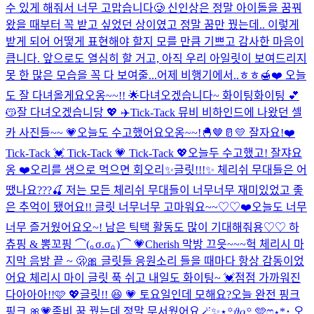
수 있게 해줘서 너무 고맙습니다🥲 신인상은 정말 아이돌을 꿈꿔
왔을 때부터 꼭 받고 싶었던 상이였고 정말 꿈만 꿨는데.. 이렇게
받게 되어 어떻게 표현해야 할지 모를 만큼 기쁘고 감사한 마음이
큽니다. 앞으로도 열심히 할 거고, 아직 우리 아일릿이 보여드리지
못 한 많은 모습을 꼭 다 보여줄...
어제 비행기에서..ㅎㅎ🍯❤️ 오늘
도 잘 다녀올게요오옹~~!! 🌟
다녀오겠습니다~ 화이팅화이팅 💕
😽
잘 다녀오겠습니당 💖 ✈️
Tick-Tack 뮤비 비하인드에 나왔던 셀
카 사진들~~ 💗
오늘도 수고했어요오옹~~!🐣🤎🥛💛 잘자요!❤️
Tick-Tack 💓 Tick-Tack 💗 Tick-Tack 💖
오늘두 수고했고! 잘쟈요
옹 ❤️
오리를 생으로 먹으면 회오리
✨글릿!!!✨ 체리쉬 무대들은 어
땠나요???🍒 저는 모든 체리쉬 무대들이 너무너무 재미있었고 좋
은 추억이 됐어요!! 글릿 너무너무 고마워요~~♡♡❤️
오늘도 너무
너무 즐거웠어요오~! 남은 틱택 활동도 많이 기대해줘용♡♡ 하
츄핑 & 뽕꼬핑 ⌒(｡σ.σ｡)⌒ 💗
Cherish 막방 끄읏~~~
헉 체리시 마
지막 음방 끝 ~ 🫢🎀 글릿들 응원소리 들을 때마다 항상 감동이었
어요 체리시 마이 글릿 푹 쉬고 내일도 화이팅~ 💓
점점 가까워진
다아아아!!🩷 💖
글릿!! 😆 💗 토요일인데 모해요?
오늘 완전 핑크
핑크 🎀💗
좀비 꿈 꿨는데 정말 무서웠어요
🪄︎︎✨⋆꙳𝜗𝜚꙳.‬️🩵ෆ‪⋆*･.
오