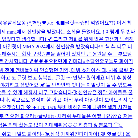
요옹⋆̩*̣̩☂︎*̣̩⋆̩
🖤.•♬ 🐈‍⬛
글릿~~☆밥 먹었어요??? 이거 체
어제 mma에서 신인상을 받았다는 소식을 들었어요..! 이렇게 두 번째
 있었다고 생각합니다! 💕 그리고 저희를 위해 많은 고생과 노력해
아일릿이 MMA 2024에서 신인상을 받았습니다!!! 🥳 🥳 너무 너
고생해주시는 회사 구성원분들 떨어져 있지만 큰 응원을 주는 부모님
로 감사합니다 💕
💗💗💗
오랜만에 긴머리⭐
수달인줄
오늘도 화이띡
 데뷔 전에 멤버들이랑 연습했던 기억, 데뷔 쇼케이스 때, 처음 글릿 만
고 또 글릿 보고 행복한...
글릿 ~~ 안녕~ 원희에요 데뷔 후 항상
야기하고 싶었어요 💓 늘 반짝반짝 빛나는 아일릿이 될 수 있도록
상 받을 수 있게 해줘서 너무 고맙습니다🥲 신인상은 정말 아이돌을 꿈
큽니다. 앞으로도 열심히 할 거고, 아직 우리 아일릿이 보여드리지 못
녀오겠습니당 💖 ✈️
Tick-Tack 뮤비 비하인드에 나왔던 셀카 사진들
로 먹으면 회오리
✨글릿!!!✨ 체리쉬 무대들은 어땠나요???🍒 저는
남은 틱택 활동도 많이 기대해줘용♡♡ 하츄핑 & 뽕꼬핑 ⌒(｡
 쉬고 내일도 화이팅~ 💓
점점 가까워진다아아아!!🩷 💖
글릿!! 😆