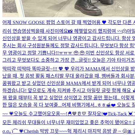
어제 SNOW GOOSE 팝업 스토어 갈 때 찍었어용 🖤 각도만 다른 사진
리쉬 연습영상찍을때 사진이에요📸 헤헿
앞모리 했지렁여 〰️
🫠
아일
신인상을 받을 수 있게 되어 너무나 영광이고 감사드립니다. 항상 
주시는 회사 구성원분들께도 정말 감사드립니다. 무엇보다 항상 힘낼 
무 영광이고 정말 기쁩니다!!ㅠㅠㅠ 🥹 🥹 이번 신인상도 항상
그리고 무엇보다도 소중하고 가장 큰...
글릿!! 오늘은 기아 타이거즈
딱띠락 띠딱따 똑따
글릿~!!! 💖 💖 우리가 MAMA에서 신인상을
났을 때, 첫 음방 활동 패스티발 무대 올라갔을 때, 멤버들과 회사분
꿈꿔왔고 받고 싶었던 신인상을 MAMA에서 받게 되어 너무나 영광
하겠습니다! 앞으로도 계속 지켜봐 주시고 아일릿 글릿 함께 해요 
꿔 왔을 때부터 꼭 받고 싶었던 상이였고 정말 꿈만 꿨는데.. 이렇
한 많은 모습을 꼭 다 보여줄...
어제 비행기에서..ㅎㅎ🍯❤️ 오늘도 잘
~~ 💗
오늘도 수고했어요오옹~~!🐣🤎🥛💛 잘자요!❤️
Tick-Tack 💓 
모든 체리쉬 무대들이 너무너무 재미있었고 좋은 추억이 됐어요!! 
σ.σ｡)⌒ 💗
Cherish 막방 끄읏~~~
헉 체리시 마지막 음방 끝 ~ 🫢