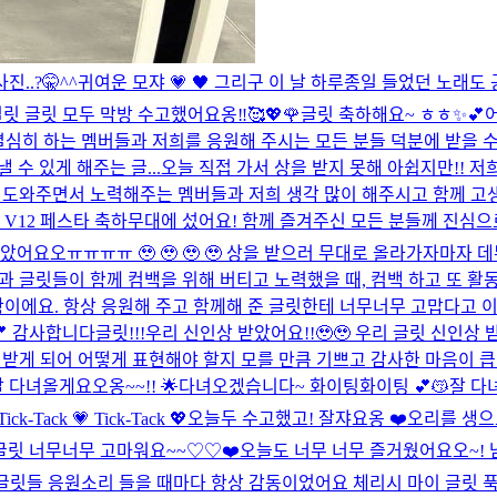
..?🤫^^
귀여운 모쟈 💗 🖤 그리구 이 날 하루종일 들었던 노래도 공유할게
릿 글릿 모두 막방 수고했어요옹‼︎🥰💖🌹
글릿 축하해요~ ㅎㅎ✨💕
열심히 하는 멤버들과 저희를 응원해 주시는 모든 분들 덕분에 받을 수
수 있게 해주는 글...
오늘 직접 가서 상을 받지 못해 아쉽지만!! 저희 
 서로 도와주면서 노력해주는 멤버들과 저희 생각 많이 해주시고 함께 
 V12 페스타 축하무대에 섰어요! 함께 즐겨주신 모든 분들께 진심으
 받았어요오ㅠㅠㅠㅠ 🥹 🥹 🥹 🥹 상을 받으러 무대로 올라가자마자
과 글릿들이 함께 컴백을 위해 버티고 노력했을 때, 컴백 하고 또 활동하
이에요. 항상 응원해 주고 함께해 준 글릿한테 너무너무 고맙다고 이
💕 감사합니다
글릿!!!우리 신인상 받았어요!!🥹🥹 우리 글릿 신인
게 받게 되어 어떻게 표현해야 할지 모를 만큼 기쁘고 감사한 마음이 
 다녀올게요오옹~~!! 🌟
다녀오겠습니다~ 화이팅화이팅 💕😽
잘 다
Tick-Tack 💗 Tick-Tack 💖
오늘두 수고했고! 잘쟈요옹 ❤️
오리를 생으
글릿 너무너무 고마워요~~♡♡❤️
오늘도 너무 너무 즐거웠어요오~! 
🎀 글릿들 응원소리 들을 때마다 항상 감동이었어요 체리시 마이 글릿 푹