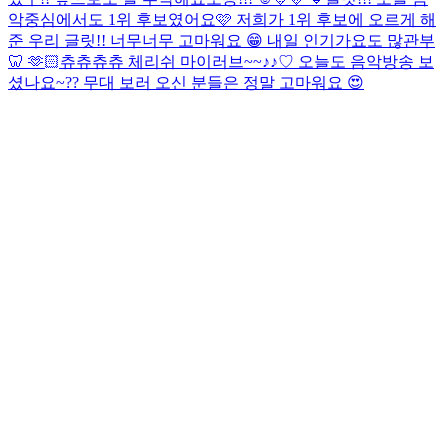
악중심에서도 1위 후보였어요🩷 저희가 1위 후보에 오르게 해
준 우리 글릿!! 너무너무 고마워요 😁 내일 인기가요도 많관부
🦷 🫶🏻
츄츄츄츄 체리쉬 마이러브~~♪♪♡ 오늘도 음악방송 보
셨나요~?? 무대 보러 오신 분들은 정말 고마워요 😍