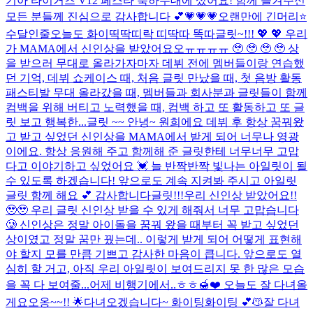
기아 타이거즈 V12 페스타 축하무대에 섰어요! 함께 즐겨주신
모든 분들께 진심으로 감사합니다 💕
💗💗💗
오랜만에 긴머리⭐
수달인줄
오늘도 화이띡딱띠락 띠딱따 똑따
글릿~!!! 💖 💖 우리
가 MAMA에서 신인상을 받았어요오ㅠㅠㅠㅠ 🥹 🥹 🥹 🥹 상
을 받으러 무대로 올라가자마자 데뷔 전에 멤버들이랑 연습했
던 기억, 데뷔 쇼케이스 때, 처음 글릿 만났을 때, 첫 음방 활동
패스티발 무대 올라갔을 때, 멤버들과 회사분과 글릿들이 함께
컴백을 위해 버티고 노력했을 때, 컴백 하고 또 활동하고 또 글
릿 보고 행복한...
글릿 ~~ 안녕~ 원희에요 데뷔 후 항상 꿈꿔왔
고 받고 싶었던 신인상을 MAMA에서 받게 되어 너무나 영광
이에요. 항상 응원해 주고 함께해 준 글릿한테 너무너무 고맙
다고 이야기하고 싶었어요 💓 늘 반짝반짝 빛나는 아일릿이 될
수 있도록 하겠습니다! 앞으로도 계속 지켜봐 주시고 아일릿
글릿 함께 해요 💕 감사합니다
글릿!!!우리 신인상 받았어요!!
🥹🥹 우리 글릿 신인상 받을 수 있게 해줘서 너무 고맙습니다
🥲 신인상은 정말 아이돌을 꿈꿔 왔을 때부터 꼭 받고 싶었던
상이였고 정말 꿈만 꿨는데.. 이렇게 받게 되어 어떻게 표현해
야 할지 모를 만큼 기쁘고 감사한 마음이 큽니다. 앞으로도 열
심히 할 거고, 아직 우리 아일릿이 보여드리지 못 한 많은 모습
을 꼭 다 보여줄...
어제 비행기에서..ㅎㅎ🍯❤️ 오늘도 잘 다녀올
게요오옹~~!! 🌟
다녀오겠습니다~ 화이팅화이팅 💕😽
잘 다녀