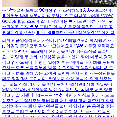
^~^💭✨
글릿 모해요?💓
항상 감기 조심해요!!🤧🤧🤍
보고싶어
💖
여러분 밖에 추우니까 따뜻하게 입고 다녀용♡
어제 SNOW
GOOSE 팝업 스토어 갈 때 찍었어용 🖤 각도만 다른 사진..?🤫
^^
귀여운 모쟈 💗 🖤 그리구 이 날 하루종일 들었던 노래도 공
유할게요옹⋆̩*̣̩☂︎*̣̩⋆̩
🖤.•♬ 🐈‍⬛
글릿~~☆밥 먹었어요??? 이거 체
리쉬 연습영상찍을때 사진이에요📸 헤헿
앞모리 했지렁여 〰️
🫠
아일릿 글릿 모두 막방 수고했어요옹‼︎🥰💖🌹
글릿 축하해요
~ ㅎㅎ✨💕
어제 mma에서 신인상을 받았다는 소식을 들었어
요..! 이렇게 두 번째 신인상을 받을 수 있게 되어 너무나 영광
이고 감사드립니다. 항상 열심히 하는 멤버들과 저희를 응원해
주시는 모든 분들 덕분에 받을 수 있었다고 생각합니다! 💕 그
리고 저희를 위해 많은 고생과 노력해 주시는 회사 구성원분들
께도 정말 감사드립니다. 무엇보다 항상 힘낼 수 있게 해주는
글...
오늘 직접 가서 상을 받지 못해 아쉽지만!! 저희 아일릿이
MMA 2024에서 신인상을 받았습니다!!! 🥳 🥳 너무 너무 영광
이고 정말 기쁩니다!!ㅠㅠㅠ 🥹 🥹 이번 신인상도 항상 서로 도
와주면서 노력해주는 멤버들과 저희 생각 많이 해주시고 함께
고생해주시는 회사 구성원분들 떨어져 있지만 큰 응원을 주는
부모님 그리고 무엇보다도 소중하고 가장 큰...
글릿!! 오늘은