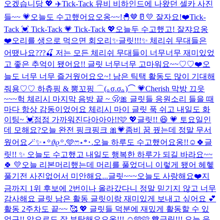
오겠습니당 💖 ✈️
Tick-Tack 뮤비 비하인드에 나왔던 셀카 사진
들~~ 💗
오늘도 수고했어요오옹~~!🐣🤎🥛💛 잘자요!❤️
Tick-
Tack 💓 Tick-Tack 💗 Tick-Tack 💖
오늘두 수고했고! 잘쟈요옹
❤️
오리를 생으로 먹으면 회오리
✨글릿!!!✨ 체리쉬 무대들은
어땠나요???🍒 저는 모든 체리쉬 무대들이 너무너무 재미있었
고 좋은 추억이 됐어요!! 글릿 너무너무 고마워요~~♡♡❤️
오
늘도 너무 너무 즐거웠어요오~! 남은 틱택 활동도 많이 기대해
줘용♡♡ 하츄핑 & 뽕꼬핑 ⌒(｡σ.σ｡)⌒ 💗
Cherish 막방 끄읏
~~~
헉 체리시 마지막 음방 끝 ~ 🫢🎀 글릿들 응원소리 들을 때
마다 항상 감동이었어요 체리시 마이 글릿 푹 쉬고 내일도 화
이팅~ 💓
점점 가까워진다아아아!!🩷 💖
글릿!! 😆 💗 토요일인
데 모해요?
오늘 완전 핑크핑크 🎀💗
좀비 꿈 꿨는데 정말 무서
웠어요
🪄︎︎✨⋆꙳𝜗𝜚꙳.‬️🩵ෆ‪⋆*･.
오늘 하루도 수고했어요옹!!☺️🍀
글
릿!! ✨ 오늘도 수고했고 내일도 행복한 하루가 되길 바라요~~
🍀 💛
오늘 리본머리했는데 머리를 풀었더니 이렇게 됐어 헤헿
풀기전 사진없어서 미안해요...
글릿~~~오늘도 사랑해요❤️
지
금까지 1위 후보에 2번이나 올라갔다니 정말 믿기지 않고 너무
감사해요 글릿 남은 활동 글릿이랑 재미있게 보내고 싶어요 💕
활동 2주차도 끝~~ 🥰 💖 글릿들 덕분에 재밌게 활동할 수 있
었구!! 앞으로도 잘 부탁해요오옹!!! ☺️🩵🩷 💙
글릿!!! 오늘 음