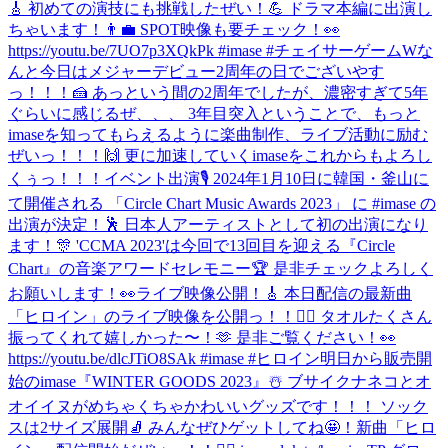
🎸 初めての演技にも挑戦したぜい！💪 ドラマ本編に出演し
ちゃいます！👨‍💼 SPOT映像も要チェック！👀
https://youtu.be/7UO7p3XQkPk #imase #チェイサーゲームW
な
んと今日はメジャーデビュー2周年の日でございやす
っ！！！🍰 あっという間の2周年でしたが、濃密すぎて5年
ぐらいに感じるぜ、、、 3年目突入ということで、もっと
imaseを知ってもらえるように楽曲制作、ライブ活動に励む
ぜいっ！！！🙌 更に加速していくimaseをこれからもよろし
くぅっ！！！
イベント出演🎙 2024年1月10日に韓国・釜山に
て開催される 「Circle Chart Music Awards 2023」 に #imase の
出演が決定！🕺 日本人アーティストとして初の出演になり
ます！🎊 'CCMA 2023'は今回で13回目を迎える『Circle
Chart』の音楽アワードセレモニー🏆 是非チェックよろしく
お願いします！👀
ライブ映像公開！🎸 本日配信の最新曲
「ヒロイン」のライブ映像を公開っ！！🦸‍♀️ タオルたくさん
振ってくれて嬉しかった〜！🫶 是非ご覧ください！👀
https://youtu.be/dlcJTiO8SAk #imase #ヒロイン
明日から販売開
始のimase『WINTER GOODS 2023』☃️ ブサイクナネコとオ
オイイヌがめちゃくちゃかわいいグッズです！！！ ソック
スは2サイズ展開🧦 みんなぜひゲットしてね🤩！
新曲「ヒロ