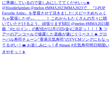
に準備しているので楽しみにしててくだせいっ🔥
@Hoodiefamfam @melon #MMA2023
MMA2023で、『J-POP
Favorite Artist』を受賞させて頂きました❕ スピーチめちゃく
ちゃ緊張したぜぃ、、、！ これからもたくさんの方々に聴
いていただけるよう、頑張ります🙌🏻 @melon #MMA2023
新
曲「#ヒロイン」の配信が12月15日(金)に決定っ！！！🕺 ツ
アーのアンコールで披露した楽曲が遂にリリース！🔥 グロ
ーバル寿司チェーン"香港元気寿司"のTVCMソングにもなっ
てるぜい！🍣 お楽しみにっ！✌️ #imase #元気寿司
明日韓国い
きやすっ！✈️