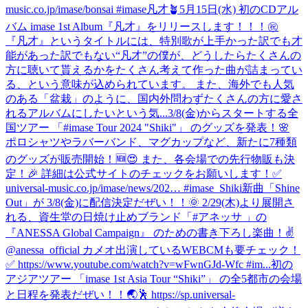
music.co.jp/imase/bonsai #imase凡才🪴
5月15日(水) 初のCDアル
バム imase 1st Album『凡才』をリリースします！！！㊗
『凡才』というタイトルには、特別歌が上手かった訳でも才
能があった訳でもない“凡才”の僕が、どうしたらたくさんの
方に聴いて貰えるかをたくさん考えて作った曲が詰まってい
る、という意味が込められています。 また、海外でも人気
のある「盆栽」のように、国内外問わずたくさんの方に愛さ
れるアルバムにしたいという気...
3/8(金)からスタートする全
国ツアー 「#imase Tour 2024 "Shiki"」 のグッズを発表！🌸
ポロシャツやラバーバンド、マグカップなど、新たに7種類
のグッズが販売開始！🆕😍 また、各会場での先行物販も決
定！🎉 詳細は公式サイトのチェックをお願いします！✅
universal-music.co.jp/imase/news/202… #imase_Shiki
新曲「Shine
Out」が 3/8(金)に配信決定だぜい！！🌞 2/29(木)より展開さ
れる、資生堂の日焼け止めブランド「#アネッサ 」の
『ANESSA Global Campaign』 のための書き下ろし楽曲！✌️
@anessa_official カメオ出演しているWEBCMも要チェック！
✅ https://www.youtube.com/watch?v=wFwnGJd-Wfc #im...
初の
アジアツアー 「imase 1st Asia Tour “Shiki”」 の全5都市の会場
と日程を発表だぜい！！🌏🕺 https://sp.universal-