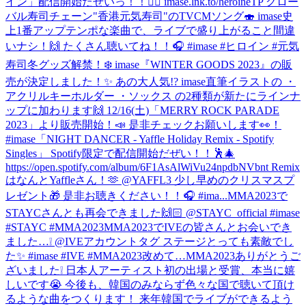
イン」配信開始だぜいっ！！🦸‍♀️ imase.lnk.to/heroineTP グロー
バル寿司チェーン"香港元気寿司"のTVCMソング🍣 imase史
上1番アップテンポな楽曲で、ライブで盛り上がること間違
いナシ！🙌 たくさん聴いてね！！🎧 #imase #ヒロイン #元気
寿司
冬グッズ解禁！❄️ imase『WINTER GOODS 2023』の販
売が決定しました！✨ あの大人気!? imase直筆イラストの ・
アクリルキーホルダー ・ソックス の2種類が新たにラインナ
ップに加わります🙌 12/16(土)「MERRY ROCK PARADE
2023」より販売開始！📣 是非チェックお願いします👀！
#imase
「NIGHT DANCER - Yaffle Holiday Remix - Spotify
Singles」 Spotify限定で配信開始だぜい！！🕺🎄
https://open.spotify.com/album/6F1AsAlWiVu24npdbNVbnt Remix
はなんとYaffleさん！🫶 @YAFFL3 少し早めのクリスマスプ
レゼント🎁 是非お聴きください！！🎧 #ima...
MMA2023で
STAYCさんとも再会できました🙌🏻 @STAYC_official #imase
#STAYC #MMA2023
MMA2023でIVEの皆さんとお会いでき
ました…❕ @IVEアカウントタグ ステージとっても素敵でし
た✨ #imase #IVE #MMA2023
改めて…MMA2023ありがとうご
ざいました❕ 日本人アーティスト初の出場と受賞、本当に嬉
しいです😭 今後も、韓国のみならず色々な国で聴いて頂け
るような曲をつくります！ 来年韓国でライブができるよう