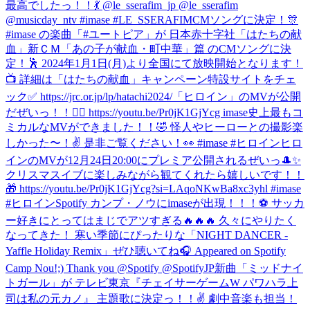
最高でしたっ！！💃 @le_sserafim_jp @le_sserafim
@musicday_ntv #imase #LE_SSERAFIM
CMソングに決定！🎊
#imase の楽曲「#ユートピア」が 日本赤十字社「はたちの献
血」新ＣＭ「あの子が献血・町中華」篇 のCMソングに決
定！🕺 2024年1月1日(月)より全国にて放映開始となります！
📺 詳細は「はたちの献血」キャンペーン特設サイトをチェ
ック✅ https://jrc.or.jp/lp/hatachi2024/
「ヒロイン」のMVが公開
だぜいっ！！🦸‍♀️ https://youtu.be/Pr0jK1GjYcg imase史上最もコ
ミカルなMVができました！！🤣 怪人やヒーローとの撮影楽
しかった〜！✌️ 是非ご覧ください！👀 #imase #ヒロイン
ヒロ
インのMVが12月24日20:00にプレミア公開されるぜいっ🎩✨
クリスマスイブに楽しみながら観てくれたら嬉しいです！！
🎁 https://youtu.be/Pr0jK1GjYcg?si=LAqoNKwBa8xc3yhl #imase
#ヒロイン
Spotify カンプ・ノウにimaseが出現！！！⚽️ サッカ
ー好きにとってはまじでアツすぎる🔥🔥🔥 久々にやりたく
なってきた！ 寒い季節にぴったりな「NIGHT DANCER -
Yaffle Holiday Remix」ぜひ聴いてね🎧 Appeared on Spotify
Camp Nou!;) Thank you @Spotify @SpotifyJP
新曲「ミッドナイ
トガール」が テレビ東京『チェイサーゲームW パワハラ上
司は私の元カノ』 主題歌に決定っ！！✌️ 劇中音楽も担当！