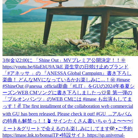
3/8(金)22:00に 「Shine Out」MVプレミア公開決定！！🌞
https://youtu.be/6IaEhU9A3kE 資生堂の日焼け止めブランド
「#アネッサ 」の 『ANESSA Global Campaign』書き下ろし
楽曲！ どんなMVになっているかお楽しみに…！㊙️ #imase
#ShineOut @anessa_official
新曲「#LIT」をGUの2024年春夏シ
ーズンWEB CMソングに書き下ろしましたっ👕👖 第一弾の
「プルオンパンツ」のWEB CMには #imase も出演もしてま
っす！✌️ The first installment of the collaboration web commercial
with GU has been released. Please check it out! #GU_...
アルバム
の特典も解禁っ！！🪴 サインたくさん書いちゃうよ〜〜〜❕
ミート&グリートで会えるのも楽しみにしてます🫣 ▪️ご予約
https://imase.lnk.to/bonsaiTP ▪️特設サイト https://sp.universal-