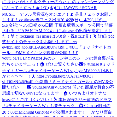
に あたたかい ミルクティーのうた」 のキャンペーンソング
になってますっ！🫖 1/31(水)にはJ-WAVE「SONAR
MUSIC」でフル尺音源をオンエア！📡 是非チェックお願い
します！👀 #imase
春フェス出演🌸 4/28(日)、4/29(月祝)、
5/3(金祝)〜5/5(日祝)の5日間 千葉市蘇我スポーツ公園で開催
される 『JAPAN JAM 2024』 に #imase の出演が決定しまし
た！🎊 @rockinon_fes imaseは5/3(金・祝)に出演！🕺 詳細は公
式サイトのチェックをお願いします！👀
ewhx5.app.goo.gl/1BAnoBbUiwgs9j… #JJ...
「ミッドナイトガ
ール」のMVメイキング映像が公開！！💃
youtu.be/1ULhYPAtcpI あのシーンやこのシーンの舞台裏が見
れちゃいます....っ！🏠 ぜひご覧ください🌃✨ #imase #ミッド
ナイトガール #チェイサーゲームW
I say bye MV200万回あり
がとぅ〜〜！！🗼 https://youtu.be/x7XAFzTwbQQ?
si=D0izNf46t9x4Pu0u
新曲「ミッドナイトガール」のMVを公
開だぜい！！🌃 youtu.be/AurV8fJzorM 傾いた部屋が舞台の不
思議で切ないMVになってます！🏠 いつもよりオトナな
imaseにもご注目ください！🕺 本日深夜2:35〜放送のドラマ
「#チェイサーゲームW」も要チェック！📺💃 #imase
明日の
20：00にMidnight GirlのMVが公開されます！！ かなり面白