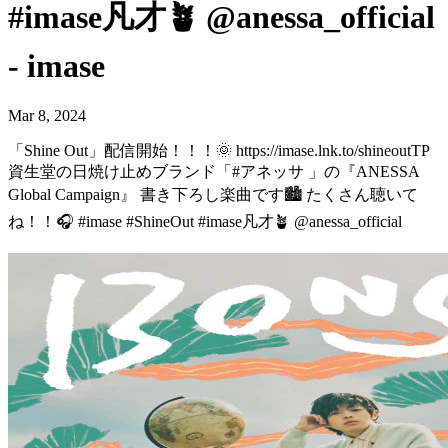
#imase凡才🪴 @anessa_official
- imase
Mar 8, 2024
「Shine Out」配信開始！！！🌞 https://imase.lnk.to/shineoutTP
資生堂の日焼け止めブランド「#アネッサ 」の『ANESSA
Global Campaign』 書き下ろし楽曲です🏙️ たくさん聴いて
ね！！🎧 #imase #ShineOut #imase凡才🪴 @anessa_official