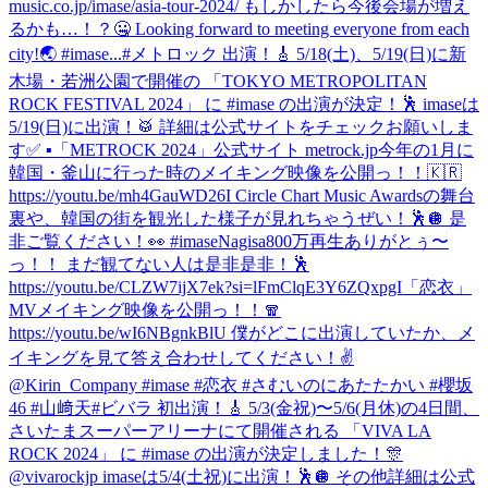
music.co.jp/imase/asia-tour-2024/ もしかしたら今後会場が増え
るかも…！？🤐 Looking forward to meeting everyone from each
city!🌏 #imase...
#メトロック 出演！🎸 5/18(土)、5/19(日)に新
木場・若洲公園で開催の 「TOKYO METROPOLITAN
ROCK FESTIVAL 2024」 に #imase の出演が決定！🕺 imaseは
5/19(日)に出演！🥁 詳細は公式サイトをチェックお願いしま
す✅ ▪︎「METROCK 2024」公式サイト metrock.jp
今年の1月に
韓国・釜山に行った時のメイキング映像を公開っ！！🇰🇷
https://youtu.be/mh4GauWD26I Circle Chart Music Awardsの舞台
裏や、韓国の街を観光した様子が見れちゃうぜい！🕺🪩 是
非ご覧ください！👀 #imase
Nagisa800万再生ありがとぅ〜
っ！！ まだ観てない人は是非是非！🕺
https://youtu.be/CLZW7ijX7ek?si=lFmClqE3Y6ZQxpgI
「恋衣」
MVメイキング映像を公開っ！！🧣
https://youtu.be/wI6NBgnkBlU 僕がどこに出演していたか、メ
イキングを見て答え合わせしてください！✌️
@Kirin_Company #imase #恋衣 #さむいのにあたたかい #櫻坂
46 #山﨑天
#ビバラ 初出演！🎸 5/3(金祝)〜5/6(月休)の4日間、
さいたまスーパーアリーナにて開催される 「VIVA LA
ROCK 2024」 に #imase の出演が決定しました！🎊
@vivarockjp imaseは5/4(土祝)に出演！🕺🪩 その他詳細は公式