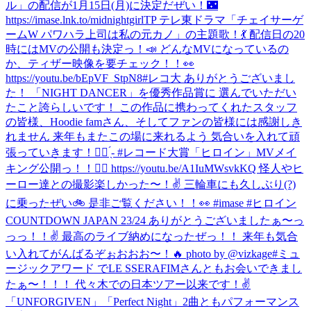
ル」の配信が1月15日(月)に決定だぜい！🌃
https://imase.lnk.to/midnightgirlTP テレ東ドラマ「チェイサーゲ
ームW パワハラ上司は私の元カノ」の主題歌！💃 配信日の20
時にはMVの公開も決定っ！📣 どんなMVになっているの
か、ティザー映像を要チェック！！👀
https://youtu.be/bEpVF_StpN8
#レコ大 ありがとうございまし
た！ 「NIGHT DANCER」を優秀作品賞に 選んでいただい
たこと誇らしいです！ この作品に携わってくれたスタッフ
の皆様、Hoodie famさん、そしてファンの皆様には感謝しき
れません 来年もまたこの場に来れるよう 気合いを入れて頑
張っていきます！✊🏻 ̖́- #レコード大賞
「ヒロイン」MVメイ
キング公開っ！！🦸‍♀️ https://youtu.be/A1IuMWsvkKQ 怪人やヒ
ーロー達との撮影楽しかった〜！✌️ 三輪車にも久しぶり(?)
に乗ったぜい🚲 是非ご覧ください！！👀 #imase #ヒロイン
COUNTDOWN JAPAN 23/24 ありがとうございましたぁ〜っ
っっ！！✌️ 最高のライブ納めになったぜっ！！ 来年も気合
い入れてがんばるぞぉおおお〜！🔥 photo by @vizkage
#ミュ
ージックアワード でLE SSERAFIMさんともお会いできまし
たぁ〜！！！ 代々木での日本ツアー以来です！✌️
「UNFORGIVEN」「Perfect Night」2曲ともパフォーマンス