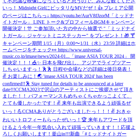
く不思議な映像になっていると思うので、みんな観てくださ
いっ！ Midnight GirlにピッタリなMVだぜ！👍 プレミア公開
のページはこちらっ↓ https://youtu.be/AurV8fJzorM
「ミッドナ
イトガール」 LINE トーク&プロフィールBGMキャンペーン
開催決定！🎊 ご参加頂いた方の中から抽選で "「ミッドナイ
トガール」ジャケットミニステッカー" をプレゼント！🎁 🍸
キャンペーン期間 1/15（月）0:00〜1/31（水）23:59 詳細はホ
ームページをチェック👀 https://www.universal-
music.co.jp/imase/news/2024-01...
「imase ASIA TOUR 2024」 開
催決定！！！🎪✨ 日本を飛び出し、アジアでライブツアー
しちゃいますっ！🕺🕺 日程や会場などの詳細は後日発表！
✌️ お楽しみに！🌏 'imase ASIA TOUR 2024' has been
confirmed!!🕺 Stay tuned for details to be announced at a later
date!!!
CCMA2023で沢山のアーティストにご挨拶させて頂き
ました！！ パフォーマンスもめちゃくちゃかっこよくて、
とても優しかったです！✌️ 来年も出演できるよう頑張るぜ
いっ！💪
CCMAありがとうございましたっ！！！✌️ おきゃ
わいいトロフィーもらったぜいっ！🏆 来年もアワードを頂
けるよう今年一年気合い入れて頑張っていきます！！応援よ
ろしくお願いします！
釜山in!!!
新曲「#ミッドナイトガー