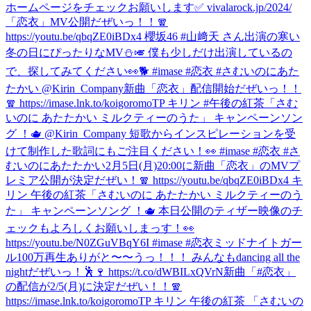
ホームページをチェックお願いします✅ vivalarock.jp/2024/
「恋衣」MV公開だぜいっ！！🧣
https://youtu.be/qbqZE0iBDx4 櫻坂46 #山﨑天 さん出演の寒い
冬の日にぴったりなMV⛄️🎺 僕も少しだけ出演しているの
で、探してみてください👀🐕 #imase #恋衣 #さむいのにあた
たかい @Kirin_Company
新曲「恋衣」配信開始だぜいっ！！
🧣 https://imase.lnk.to/koigoromoTP キリン #午後の紅茶「さむ
いのに あたたかい ミルクティーのうた」 キャンペーンソン
グ ！🫖 @Kirin_Company 短歌からインスピレーションを受
けて制作した歌詞にもご注目ください！👀 #imase #恋衣 #さ
むいのにあたたかい
2月5日(月)20:00に新曲「恋衣」のMVプ
レミア公開が決定だぜい！🧣 https://youtu.be/qbqZE0iBDx4 キ
リン 午後の紅茶「さむいのに あたたかい ミルクティーのう
た」 キャンペーンソング ！🫖 本日公開のティザー映像のチ
ェックもよろしくお願いしまっす！👀
https://youtu.be/N0ZGuVBqY6I #imase #恋衣
ミッドナイトガー
ル100万再生ありがと〜〜うっ！！！ みんなもdancing all the
nightだぜいっ！🕺🍷 https://t.co/dWBILxQVrN
新曲「#恋衣」
の配信が2/5(月)に決定だぜい！！🧣
https://imase.lnk.to/koigoromoTP キリン 午後の紅茶 「さむいの