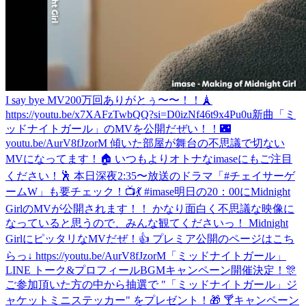
I say bye MV200万回ありがとぅ〜〜！！🗼
https://youtu.be/x7XAFzTwbQQ?si=D0izNf46t9x4Pu0u
新曲「ミ
ッドナイトガール」のMVを公開だぜい！！🌃
youtu.be/AurV8fJzorM 傾いた部屋が舞台の不思議で切ない
MVになってます！🏠 いつもよりオトナなimaseにもご注目
ください！🕺 本日深夜2:35〜放送のドラマ「#チェイサーゲ
ームW」も要チェック！📺💃 #imase
明日の20：00にMidnight
GirlのMVが公開されます！！ かなり面白く不思議な映像に
なっていると思うので、みんな観てくださいっ！ Midnight
GirlにピッタリなMVだぜ！👍 プレミア公開のページはこち
らっ↓ https://youtu.be/AurV8fJzorM
「ミッドナイトガール」
LINE トーク&プロフィールBGMキャンペーン開催決定！🎊
ご参加頂いた方の中から抽選で "「ミッドナイトガール」ジ
ャケットミニステッカー" をプレゼント！🎁 🍸キャンペーン