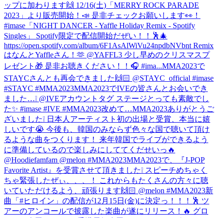
ップに加わります🙌 12/16(土)「MERRY ROCK PARADE
2023」より販売開始！📣 是非チェックお願いします👀！
#imase
「NIGHT DANCER - Yaffle Holiday Remix - Spotify
Singles」 Spotify限定で配信開始だぜい！！🕺🎄
https://open.spotify.com/album/6F1AsAlWiVu24npdbNVbnt Remix
はなんとYaffleさん！🫶 @YAFFL3 少し早めのクリスマスプ
レゼント🎁 是非お聴きください！！🎧 #ima...
MMA2023で
STAYCさんとも再会できました🙌🏻 @STAYC_official #imase
#STAYC #MMA2023
MMA2023でIVEの皆さんとお会いでき
ました…❕ @IVEアカウントタグ ステージとっても素敵でし
た✨ #imase #IVE #MMA2023
改めて…MMA2023ありがとうご
ざいました❕ 日本人アーティスト初の出場と受賞、本当に嬉
しいです😭 今後も、韓国のみならず色々な国で聴いて頂け
るような曲をつくります！ 来年韓国でライブができるよう
に準備しているので楽しみにしててくだせいっ🔥
@Hoodiefamfam @melon #MMA2023
MMA2023で、『J-POP
Favorite Artist』を受賞させて頂きました❕ スピーチめちゃく
ちゃ緊張したぜぃ、、、！ これからもたくさんの方々に聴
いていただけるよう、頑張ります🙌🏻 @melon #MMA2023
新
曲「#ヒロイン」の配信が12月15日(金)に決定っ！！！🕺 ツ
アーのアンコールで披露した楽曲が遂にリリース！🔥 グロ