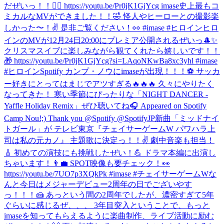
だぜいっ！！🦸‍♀️ https://youtu.be/Pr0jK1GjYcg imase史上最もコ
ミカルなMVができました！！🤣 怪人やヒーローとの撮影楽
しかった〜！✌️ 是非ご覧ください！👀 #imase #ヒロイン
ヒロ
インのMVが12月24日20:00にプレミア公開されるぜいっ🎩✨
クリスマスイブに楽しみながら観てくれたら嬉しいです！！
🎁 https://youtu.be/Pr0jK1GjYcg?si=LAqoNKwBa8xc3yhl #imase
#ヒロイン
Spotify カンプ・ノウにimaseが出現！！！⚽️ サッカ
ー好きにとってはまじでアツすぎる🔥🔥🔥 久々にやりたく
なってきた！ 寒い季節にぴったりな「NIGHT DANCER -
Yaffle Holiday Remix」ぜひ聴いてね🎧 Appeared on Spotify
Camp Nou!;) Thank you @Spotify @SpotifyJP
新曲「ミッドナイ
トガール」が テレビ東京『チェイサーゲームW パワハラ上
司は私の元カノ』 主題歌に決定っ！！✌️ 劇中音楽も担当！
🎸 初めての演技にも挑戦したぜい！💪 ドラマ本編に出演し
ちゃいます！👨‍💼 SPOT映像も要チェック！👀
https://youtu.be/7UO7p3XQkPk #imase #チェイサーゲームW
な
んと今日はメジャーデビュー2周年の日でございやす
っ！！！🍰 あっという間の2周年でしたが、濃密すぎて5年
ぐらいに感じるぜ、、、 3年目突入ということで、もっと
imaseを知ってもらえるように楽曲制作、ライブ活動に励む