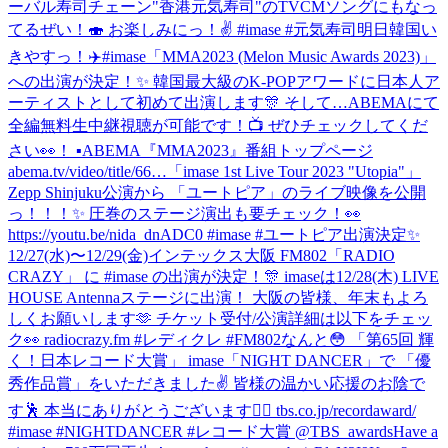
ーバル寿司チェーン"香港元気寿司"のTVCMソングにもなっ
てるぜい！🍣 お楽しみにっ！✌️ #imase #元気寿司
明日韓国い
きやすっ！✈️
#imase「MMA2023 (Melon Music Awards 2023)」
への出演が決定！✨ 韓国最大級のK-POPアワードに日本人ア
ーティストとして初めて出演します🎊 そして…ABEMAにて
全編無料生中継視聴が可能です！📺 ぜひチェックしてくだ
さい👀！ ▪︎ABEMA『MMA2023』番組トップページ
abema.tv/video/title/66…
「imase 1st Live Tour 2023 "Utopia"」
Zepp Shinjuku公演から 「ユートピア」のライブ映像を公開
っ！！！✨ 圧巻のステージ演出も要チェック！👀
https://youtu.be/nida_dnADC0 #imase #ユートピア
出演決定✨
12/27(水)〜12/29(金)インテックス大阪 FM802「RADIO
CRAZY」 に #imase の出演が決定！🎊 imaseは12/28(木) LIVE
HOUSE Antennaステージに出演！ 大阪の皆様、年末もよろ
しくお願いします🫶 チケット受付/公演詳細は以下をチェッ
ク👀 radiocrazy.fm #レディクレ #FM802
なんと😳 「第65回 輝
く！日本レコード大賞」 imase「NIGHT DANCER」で 「優
秀作品賞」をいただきました✌️ 皆様の温かい応援のお陰で
す🕺 本当にありがとうございます❤️‍🔥 tbs.co.jp/recordaward/
#imase #NIGHTDANCER #レコード大賞 @TBS_awards
Have a