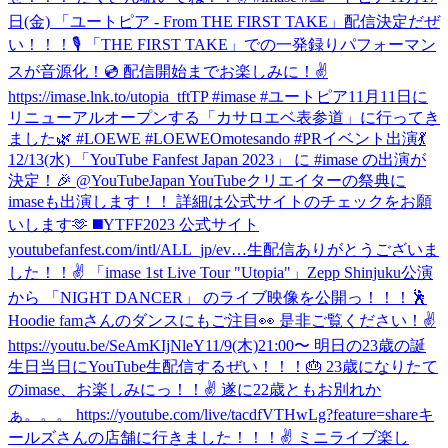
日(金) 「ユートピア - From THE FIRST TAKE」配信決定だぜ
い！！！🎙 「THE FIRST TAKE」での一発録りパフォーマン
スが音源化！💿 配信開始までお楽しみに！✌️
https://imase.lnk.to/utopia_tftTP #imase #ユートピア
11月11日に
リニューアルオープンする「カサロエベ表参道」に行ってき
ました🌿 #LOEWE #LOEWEOmotesando #PR
イベント出演💃
12/13(水) 「YouTube Fanfest Japan 2023」 に #imase の出演が
決定！🎉 @YouTubeJapan YouTubeクリエイターの祭典に
imaseも出演します！！ 詳細は公式サイトのチェックをお願
いします🫶 ◼️YTFF2023 公式サイト
youtubefanfest.com/intl/ALL_jp/ev…
生配信ありがとうございま
した！！✌️ 「imase 1st Live Tour "Utopia"」Zepp Shinjuku公演
から 「NIGHT DANCER」 のライブ映像を公開っ！！！🕺
Hoodie famさんのダンスにもご注目👀 是非ご覧ください！✌️
https://youtu.be/SeAmKIjNleY
11/9(木)21:00〜 明日の23歳の誕
生日当日にYouTube生配信するぜい！！！🎂 23歳になりたて
のimase、お楽しみにっ！！✌️ 遂に22歳ともお別れか
ぁ。。。 https://youtube.com/live/tacdfVTHwLg?feature=share
キ
ールズさんの店舗に行きました！！！✌️ ミニライブ楽し