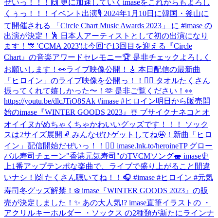
ぜいっ！！！🙌 更に加速していくimaseをこれからもよろし
くぅっ！！！
イベント出演🎙 2024年1月10日に韓国・釜山に
て開催される 「Circle Chart Music Awards 2023」 に #imase の
出演が決定！🕺 日本人アーティストとして初の出演になり
ます！🎊 'CCMA 2023'は今回で13回目を迎える『Circle
Chart』の音楽アワードセレモニー🏆 是非チェックよろしく
お願いします！👀
ライブ映像公開！🎸 本日配信の最新曲
「ヒロイン」のライブ映像を公開っ！！🦸‍♀️ タオルたくさん
振ってくれて嬉しかった〜！🫶 是非ご覧ください！👀
https://youtu.be/dlcJTiO8SAk #imase #ヒロイン
明日から販売開
始のimase『WINTER GOODS 2023』☃️ ブサイクナネコとオ
オイイヌがめちゃくちゃかわいいグッズです！！！ ソック
スは2サイズ展開🧦 みんなぜひゲットしてね🤩！
新曲「ヒロ
イン」配信開始だぜいっ！！🦸‍♀️ imase.lnk.to/heroineTP グロー
バル寿司チェーン"香港元気寿司"のTVCMソング🍣 imase史
上1番アップテンポな楽曲で、ライブで盛り上がること間違
いナシ！🙌 たくさん聴いてね！！🎧 #imase #ヒロイン #元気
寿司
冬グッズ解禁！❄️ imase『WINTER GOODS 2023』の販
売が決定しました！✨ あの大人気!? imase直筆イラストの ・
アクリルキーホルダー ・ソックス の2種類が新たにラインナ