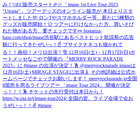
み！
\\\EC販売スタート🎉/// 「imase 1st Live Tour 2023
"Utopia"」 ツアーグッズのオンライン販売が 本日よりスタ
ートしました🫶 ロンTやスマホホルダー等、新たに5種類の
グッズが販売開始！👕 ツアーに行けなかった方、買いそび
れた物がある方、要チェックです👀 bonanza-
base.com/shop/imase
渋谷駅にあるベストヒット歌謡祭の広告
観に行ってきたぜいっ！☝️ ブサイクナネコも描かれて
る！！画伯！
メリロ出演！🎅 12月16日(土)・12月17日(日)ポ
ートメッセなごやで開催の 『MERRY ROCK PARADE
2023』に #imase の出演が決定！🕺 @merryrockparade imaseは
12月16日(土) MIRAGE STAGEに出演🎸 その他詳細は公式ホ
ームページでチェックお願いします！ merryrockparade.jp
全国
8箇所を周るライブツアー 「imase Tour 2024」 開催が決定
っ！！！🕺 チケットの先行受付は本日から！
https://w.pia.jp/t/imase-tour2024/ 全国の皆、ライブ会場で会お
うぜいっ！！✌️ #imase