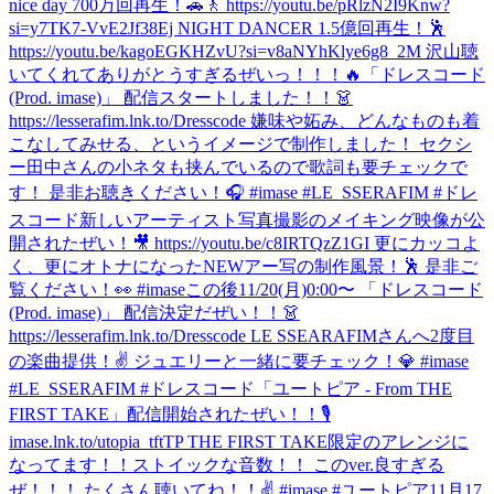
nice day 700万回再生！🚗🚶 https://youtu.be/pRlzN2I9Knw?
si=y7TK7-VvE2Jf38Ej NIGHT DANCER 1.5億回再生！🕺
https://youtu.be/kagoEGKHZvU?si=v8aNYhKlye6g8_2M 沢山聴
いてくれてありがとうすぎるぜいっ！！！🔥
「ドレスコード
(Prod. imase)」 配信スタートしました！！👗
https://lesserafim.lnk.to/Dresscode 嫌味や妬み、どんなものも着
こなしてみせる、というイメージで制作しました！ セクシ
ー田中さんの小ネタも挟んでいるので歌詞も要チェックで
す！ 是非お聴きください！🎧 #imase #LE_SSERAFIM #ドレ
スコード
新しいアーティスト写真撮影のメイキング映像が公
開されたぜい！🎥 https://youtu.be/c8IRTQzZ1GI 更にカッコよ
く、更にオトナになったNEWアー写の制作風景！🕺 是非ご
覧ください！👀 #imase
この後11/20(月)0:00〜 「ドレスコード
(Prod. imase)」 配信決定だぜい！！👗
https://lesserafim.lnk.to/Dresscode LE SSEARAFIMさんへ2度目
の楽曲提供！✌️ ジュエリーと一緒に要チェック！💎 #imase
#LE_SSERAFIM #ドレスコード
「ユートピア - From THE
FIRST TAKE」配信開始されたぜい！！🎙
imase.lnk.to/utopia_tftTP THE FIRST TAKE限定のアレンジに
なってます！！ストイックな音数！！ このver.良すぎる
ぜ！！！ たくさん聴いてね！！✌️ #imase #ユートピア
11月17