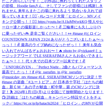
たこと誇らしいです！ この作品に携わってくれたスタッフ
の皆様、Hoodie famさん、そしてファンの皆様には感謝しき
れません 来年もまたこの場に来れるよう 気合いを入れて頑
張っていきます！✊🏻 ̖́- #レコード大賞
「ヒロイン」MVメイ
キング公開っ！！🦸‍♀️ https://youtu.be/A1IuMWsvkKQ 怪人やヒ
ーロー達との撮影楽しかった〜！✌️ 三輪車にも久しぶり(?)
に乗ったぜい🚲 是非ご覧ください！！👀 #imase #ヒロイン
COUNTDOWN JAPAN 23/24 ありがとうございましたぁ〜っ
っっ！！✌️ 最高のライブ納めになったぜっ！！ 来年も気合
い入れてがんばるぞぉおおお〜！🔥 photo by @vizkage
#ミュ
ージックアワード でLE SSERAFIMさんともお会いできまし
たぁ〜！！！ 代々木での日本ツアー以来です！✌️
「UNFORGIVEN」「Perfect Night」2曲ともパフォーマンス
最高でしたっ！！💃 @le_sserafim_jp @le_sserafim
@musicday_ntv #imase #LE_SSERAFIM
CMソングに決定！🎊
#imase の楽曲「#ユートピア」が 日本赤十字社「はたちの献
血」新ＣＭ「あの子が献血・町中華」篇 のCMソングに決
定！🕺 2024年1月1日(月)より全国にて放映開始となります！
📺 詳細は「はたちの献血」キャンペーン特設サイトをチェ
ック✅ https://jrc.or.jp/lp/hatachi2024/
「ヒロイン」のMVが公開