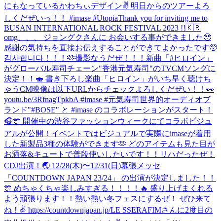
にもなっているかわちぃデザイン✌ 明日からのツアーよろ
しくだぜいっ！！ #imase #Utopia
Thank you for inviting me to
BUSAN INTERNATIONAL ROCK FESTIVAL 2023 !!🇰🇷
omg、、、 ジョングクさんに お会いする事ができました🥹
感謝の気持ちを直接お伝えすることができてよかったです🥺
감사합니다！！！🫶
撮影なうだぜ！！！
新曲「#ヒロイン」
がグローバル寿司チェーン"香港元気寿司"のTVCMソングに
決定！！🍣 書き下ろし楽曲「ヒロイン」がいち早く聴けち
ゃうCM映像は以下URLからチェックよろしくだぜい！！👀
youtu.be/3RfnagTpkbA #imase #元気寿司
世界的オーディオブ
ランド"#BOSE" と #imase のコラボレーションがスタート！
🎧🎊 開催中の渋谷ファッションウィークにてコラボビジュ
アルが公開！イベントではビジュアルで実際にimaseが着用
した新製品3種の体験ができます🫶 どのアイテムも見た目が
お洒落&キュートで普段使いしたいです！！
リハだったぜ！
CDJ出演！🌏 12/28(木)〜12/31(日)幕張メッセ
「COUNTDOWN JAPAN 23/24」 の出演が決定しました！！
🎊 めちゃくちゃ楽しみすぎる！！！！🔥 盛り上げまくれる
よう頑張ります！！熱い熱い冬フェスにするぜ！ ぜひ来て
ね！✌️ https://countdownjapan.jp/
LE SSERAFIMさんに2度目の