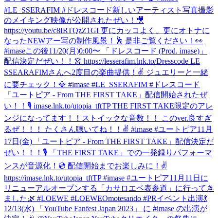
#LE_SSERAFIM #ドレスコード
新しいアーティスト写真撮影
のメイキング映像が公開されたぜい！🎥
https://youtu.be/c8IRTQzZ1GI 更にカッコよく、更にオトナに
なったNEWアー写の制作風景！🕺 是非ご覧ください！👀
#imase
この後11/20(月)0:00〜 「ドレスコード (Prod. imase)」
配信決定だぜい！！👗 https://lesserafim.lnk.to/Dresscode LE
SSEARAFIMさんへ2度目の楽曲提供！✌️ ジュエリーと一緒
に要チェック！💎 #imase #LE_SSERAFIM #ドレスコード
「ユートピア - From THE FIRST TAKE」配信開始されたぜ
い！！🎙 imase.lnk.to/utopia_tftTP THE FIRST TAKE限定のアレ
ンジになってます！！ストイックな音数！！ このver.良すぎ
るぜ！！！ たくさん聴いてね！！✌️ #imase #ユートピア
11月
17日(金) 「ユートピア - From THE FIRST TAKE」配信決定だ
ぜい！！！🎙 「THE FIRST TAKE」での一発録りパフォーマ
ンスが音源化！💿 配信開始までお楽しみに！✌️
https://imase.lnk.to/utopia_tftTP #imase #ユートピア
11月11日に
リニューアルオープンする「カサロエベ表参道」に行ってき
ました🌿 #LOEWE #LOEWEOmotesando #PR
イベント出演💃
12/13(水) 「YouTube Fanfest Japan 2023」 に #imase の出演が