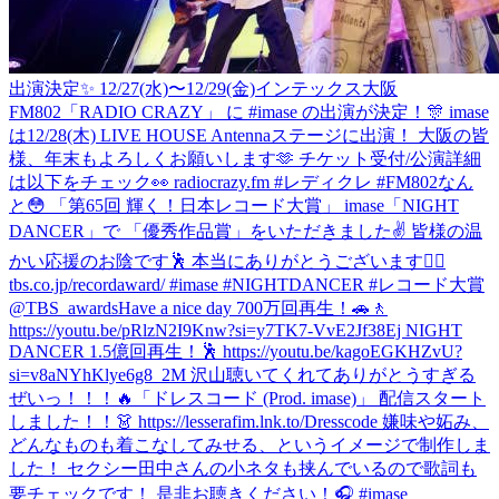
出演決定✨ 12/27(水)〜12/29(金)インテックス大阪
FM802「RADIO CRAZY」 に #imase の出演が決定！🎊 imase
は12/28(木) LIVE HOUSE Antennaステージに出演！ 大阪の皆
様、年末もよろしくお願いします🫶 チケット受付/公演詳細
は以下をチェック👀 radiocrazy.fm #レディクレ #FM802
なん
と😳 「第65回 輝く！日本レコード大賞」 imase「NIGHT
DANCER」で 「優秀作品賞」をいただきました✌️ 皆様の温
かい応援のお陰です🕺 本当にありがとうございます❤️‍🔥
tbs.co.jp/recordaward/ #imase #NIGHTDANCER #レコード大賞
@TBS_awards
Have a nice day 700万回再生！🚗🚶
https://youtu.be/pRlzN2I9Knw?si=y7TK7-VvE2Jf38Ej NIGHT
DANCER 1.5億回再生！🕺 https://youtu.be/kagoEGKHZvU?
si=v8aNYhKlye6g8_2M 沢山聴いてくれてありがとうすぎる
ぜいっ！！！🔥
「ドレスコード (Prod. imase)」 配信スタート
しました！！👗 https://lesserafim.lnk.to/Dresscode 嫌味や妬み、
どんなものも着こなしてみせる、というイメージで制作しま
した！ セクシー田中さんの小ネタも挟んでいるので歌詞も
要チェックです！ 是非お聴きください！🎧 #imase