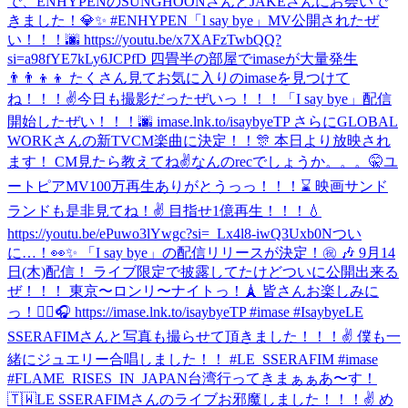
で、ENHYPENのSUNGHOONさんとJAKEさんにお会いで
きました！💎✨ #ENHYPEN
「l say bye」MV公開されたぜ
い！！！🌆 https://youtu.be/x7XAFzTwbQQ?
si=a98fYE7kLy6JCPfD 四畳半の部屋でimaseが大量発生
👨‍👨‍👦‍👦 たくさん見てお気に入りのimaseを見つけて
ね！！！✌️
今日も撮影だったぜいっ！！！
「I say bye」配信
開始したぜい！！！🌆 imase.lnk.to/isaybyeTP さらにGLOBAL
WORKさんの新TVCM楽曲に決定！！🎊 本日より放映され
ます！ CM見たら教えてね✌️
なんのrecでしょうか。。。🤫
ユ
ートピアMV100万再生ありがとうっっ！！！⌛️ 映画サンド
ランドも是非見てね！✌️ 目指せ1億再生！！！💧
https://youtu.be/ePuwo3lYwgc?si=_Lx4l8-iwQ3Uxb0N
つい
に…！👀✨ 「I say bye」の配信リリースが決定！㊗️ 🎶 9月14
日(木)配信！ ライブ限定で披露してたけどついに公開出来る
ぜ！！！ 東京〜ロンリ〜ナイトっ！🗼 皆さんお楽しみに
っ！✌🏼🎧 https://imase.lnk.to/isaybyeTP #imase #Isaybye
LE
SSERAFIMさんと写真も撮らせて頂きました！！！✌ 僕も一
緒にジュエリー合唱しました！！ #LE_SSERAFIM #imase
#FLAME_RISES_IN_JAPAN
台湾行ってきまぁぁあ〜す！
🇹🇼
LE SSERAFIMさんのライブお邪魔しました！！！✌️ め