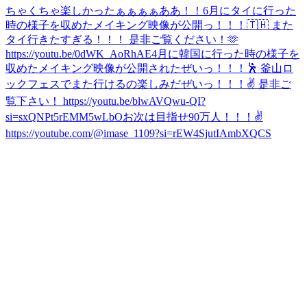
ちゃくちゃ楽しかったぁぁぁぁああ！！
6月にタイに行った
時の様子を収めたメイキング映像が公開っ！！！🇹🇭 また
タイ行きたすぎる！！！ 是非ご覧ください！🫶
https://youtu.be/0dWK_AoRhAE
4月に韓国に行った時の様子を
収めたメイキング映像が公開されたぜいっ！！！🕺 釜山ロ
ックフェスでまた行けるの楽しみだぜいっ！！！✌️ 是非ご
覧下さい！ https://youtu.be/blwAVQwu-QI?
si=sxQNPt5rEMM5wLbO
お次は目指せ90万人！！！✌️
https://youtube.com/@imase_1109?si=rEW4SjutIAmbXQCS