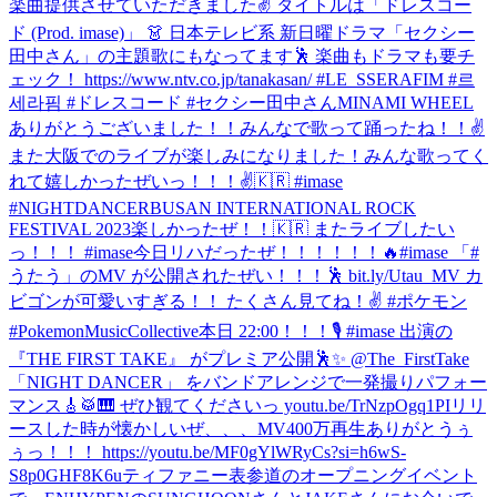
楽曲提供させていただきました✌️ タイトルは「ドレスコー
ド (Prod. imase)」 👗 日本テレビ系 新日曜ドラマ「セクシー
田中さん」の主題歌にもなってます🕺 楽曲もドラマも要チ
ェック！ https://www.ntv.co.jp/tanakasan/ #LE_SSERAFIM #르
세라핌 #ドレスコード #セクシー田中さん
MINAMI WHEEL
ありがとうございました！！みんなで歌って踊ったね！！✌️
また大阪でのライブが楽しみになりました！
みんな歌ってく
れて嬉しかったぜいっ！！！✌️🇰🇷 #imase
#NIGHTDANCER
BUSAN INTERNATIONAL ROCK
FESTIVAL 2023楽しかったぜ！！🇰🇷 またライブしたい
っ！！！ #imase
今日リハだったぜ！！！！！！🔥
#imase 「#
うたう」のMV が公開されたぜい！！！🕺 bit.ly/Utau_MV カ
ビゴンが可愛いすぎる！！ たくさん見てね！✌️ #ポケモン
#PokemonMusicCollective
本日 22:00！！！🎙️ #imase 出演の
『THE FIRST TAKE』 がプレミア公開🕺✨ @The_FirstTake
「NIGHT DANCER」 をバンドアレンジで一発撮りパフォー
マンス🎸🥁🎹 ぜひ観てくださいっ youtu.be/TrNzpOgq1PI
リリ
ースした時が懐かしいぜ、、、MV400万再生ありがとうぅ
ぅっ！！！ https://youtu.be/MF0gYlWRyCs?si=h6wS-
S8p0GHF8K6u
ティファニー表参道のオープニングイベント