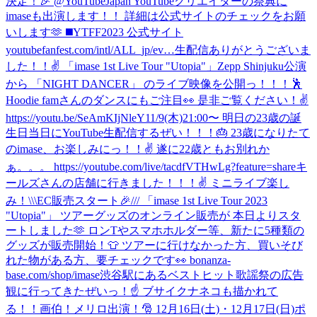
決定！🎉 @YouTubeJapan YouTubeクリエイターの祭典に
imaseも出演します！！ 詳細は公式サイトのチェックをお願
いします🫶 ◼️YTFF2023 公式サイト
youtubefanfest.com/intl/ALL_jp/ev…
生配信ありがとうございま
した！！✌️ 「imase 1st Live Tour "Utopia"」Zepp Shinjuku公演
から 「NIGHT DANCER」 のライブ映像を公開っ！！！🕺
Hoodie famさんのダンスにもご注目👀 是非ご覧ください！✌️
https://youtu.be/SeAmKIjNleY
11/9(木)21:00〜 明日の23歳の誕
生日当日にYouTube生配信するぜい！！！🎂 23歳になりたて
のimase、お楽しみにっ！！✌️ 遂に22歳ともお別れか
ぁ。。。 https://youtube.com/live/tacdfVTHwLg?feature=share
キ
ールズさんの店舗に行きました！！！✌️ ミニライブ楽し
み！
\\\EC販売スタート🎉/// 「imase 1st Live Tour 2023
"Utopia"」 ツアーグッズのオンライン販売が 本日よりスタ
ートしました🫶 ロンTやスマホホルダー等、新たに5種類の
グッズが販売開始！👕 ツアーに行けなかった方、買いそび
れた物がある方、要チェックです👀 bonanza-
base.com/shop/imase
渋谷駅にあるベストヒット歌謡祭の広告
観に行ってきたぜいっ！☝️ ブサイクナネコも描かれて
る！！画伯！
メリロ出演！🎅 12月16日(土)・12月17日(日)ポ