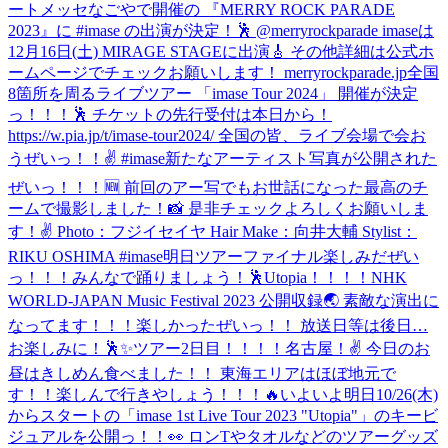
ートメッセなごやで開催の 『MERRY ROCK PARADE
2023』に #imase の出演が決定！🕺 @merryrockparade imaseは
12月16日(土) MIRAGE STAGEに出演🎸 その他詳細は公式ホ
ームページでチェックお願いします！ merryrockparade.jp
全国
8箇所を周るライブツアー 「imase Tour 2024」 開催が決定
っ！！！🕺 チケットの先行受付は本日から！
https://w.pia.jp/t/imase-tour2024/ 全国の皆、ライブ会場で会お
うぜいっ！！✌️ #imase
新たなアーティスト写真が公開された
ぜいっ！！！🆕 前回のアー写でもお世話になった最高のチ
ームで撮影しました！📸 是非チェックよろしくお願いしま
す！✌️ Photo：フジイセイヤ Hair Make：向井大輔 Stylist：
RIKU OSHIMA #imase
明日ツアーファイナル楽しみだぜい
っ！！！みんなで踊りましょう！🕺Utopia！！！！
NHK
WORLD-JAPAN Music Festival 2023 公開収録🌏 素敵な演出に
なってます！！！楽しかったぜいっ！！ 放送日等は後日…
お楽しみに！🕺✨
ツアー2日目！！！！名古屋！✌️ 今日のお
昼はきしめん食べました！！ 東海エリアはほぼ地元で
す！！楽しんで行きやしょう！！！🔥
いよいよ明日10/26(木)
からスタートの「imase 1st Live Tour 2023 "Utopia"」のキービ
ジュアルを公開っ！！👀 ロンTやタオルなどのツアーグッズ