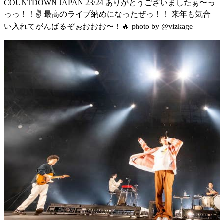
COUNTDOWN JAPAN 23/24 ありがとうございましたぁ〜っ
っっ！！✌️ 最高のライブ納めになったぜっ！！ 来年も気合
い入れてがんばるぞぉおおお〜！🔥 photo by @vizkage