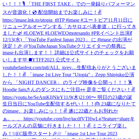
い！！！🎙 「THE FIRST TAKE」での一発録りパフォーマン
スが音源化！💿 配信開始までお楽しみに！✌️
https://imase.lnk.to/utopia_tftTP #imase #ユートピア
11月11日に
リニューアルオープンする「カサロエベ表参道」に行ってき
ました🌿 #LOEWE #LOEWEOmotesando #PR
イベント出演💃
12/13(水) 「YouTube Fanfest Japan 2023」 に #imase の出演が
決定！🎉 @YouTubeJapan YouTubeクリエイターの祭典に
imaseも出演します！！ 詳細は公式サイトのチェックをお願
いします🫶 ◼️YTFF2023 公式サイト
youtubefanfest.com/intl/ALL_jp/ev…
生配信ありがとうございま
した！！✌️ 「imase 1st Live Tour "Utopia"」Zepp Shinjuku公演
から 「NIGHT DANCER」 のライブ映像を公開っ！！！🕺
Hoodie famさんのダンスにもご注目👀 是非ご覧ください！✌️
https://youtu.be/SeAmKIjNleY
11/9(木)21:00〜 明日の23歳の誕
生日当日にYouTube生配信するぜい！！！🎂 23歳になりたて
のimase、お楽しみにっ！！✌️ 遂に22歳ともお別れか
ぁ。。。 https://youtube.com/live/tacdfVTHwLg?feature=share
キ
ールズさんの店舗に行きました！！！✌️ ミニライブ楽し
み！
\\\EC販売スタート🎉/// 「imase 1st Live Tour 2023