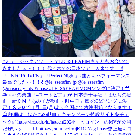
#ミュージックアワード でLE SSERAFIMさんともお会いで
きましたぁ〜！！！ 代々木での日本ツアー以来です！✌️
「UNFORGIVEN」「Perfect Night」2曲ともパフォーマンス
最高でしたっ！！💃 @le_sserafim_jp @le_sserafim
@musicday_ntv #imase #LE_SSERAFIM
CMソングに決定！🎊
#imase の楽曲「#ユートピア」が 日本赤十字社「はたちの献
血」新ＣＭ「あの子が献血・町中華」篇 のCMソングに決
定！🕺 2024年1月1日(月)より全国にて放映開始となります！
📺 詳細は「はたちの献血」キャンペーン特設サイトをチェ
ック✅ https://jrc.or.jp/lp/hatachi2024/
「ヒロイン」のMVが公開
だぜいっ！！🦸‍♀️ https://youtu.be/Pr0jK1GjYcg imase史上最もコ