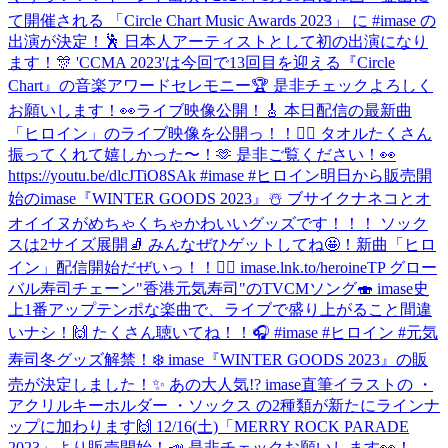
て開催される 「Circle Chart Music Awards 2023」 に #imase の
出演が決定！🕺 日本人アーティストとして初の出演になり
ます！🎊 'CCMA 2023'は今回で13回目を迎える『Circle
Chart』の音楽アワードセレモニー🏆 是非チェックよろしく
お願いします！👀
ライブ映像公開！🎸 本日配信の最新曲
「ヒロイン」のライブ映像を公開っ！！🦸‍♀️ タオルたくさん
振ってくれて嬉しかった〜！🫶 是非ご覧ください！👀
https://youtu.be/dlcJTiO8SAk #imase #ヒロイン
明日から販売開
始のimase『WINTER GOODS 2023』☃️ ブサイクナネコとオ
オイイヌがめちゃくちゃかわいいグッズです！！！ ソック
スは2サイズ展開🧦 みんなぜひゲットしてね🤩！
新曲「ヒロ
イン」配信開始だぜいっ！！🦸‍♀️ imase.lnk.to/heroineTP グロー
バル寿司チェーン"香港元気寿司"のTVCMソング🍣 imase史
上1番アップテンポな楽曲で、ライブで盛り上がること間違
いナシ！🙌 たくさん聴いてね！！🎧 #imase #ヒロイン #元気
寿司
冬グッズ解禁！❄️ imase『WINTER GOODS 2023』の販
売が決定しました！✨ あの大人気!? imase直筆イラストの ・
アクリルキーホルダー ・ソックス の2種類が新たにラインナ
ップに加わります🙌 12/16(土)「MERRY ROCK PARADE
2023」より販売開始！📣 是非チェックお願いします👀！