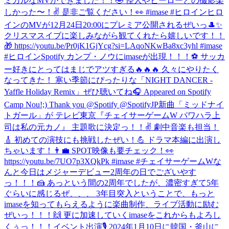
ミカルなMVができました！！🤣 怪人やヒーローとの撮影楽
しかった〜！✌️ 是非ご覧ください！👀 #imase #ヒロイン
ヒロ
インのMVが12月24日20:00にプレミア公開されるぜいっ🎩✨
クリスマスイブに楽しみながら観てくれたら嬉しいです！！
🎁 https://youtu.be/Pr0jK1GjYcg?si=LAqoNKwBa8xc3yhl #imase
#ヒロイン
Spotify カンプ・ノウにimaseが出現！！！⚽️ サッカ
ー好きにとってはまじでアツすぎる🔥🔥🔥 久々にやりたく
なってきた！ 寒い季節にぴったりな「NIGHT DANCER -
Yaffle Holiday Remix」ぜひ聴いてね🎧 Appeared on Spotify
Camp Nou!;) Thank you @Spotify @SpotifyJP
新曲「ミッドナイ
トガール」が テレビ東京『チェイサーゲームW パワハラ上
司は私の元カノ』 主題歌に決定っ！！✌️ 劇中音楽も担当！
🎸 初めての演技にも挑戦したぜい！💪 ドラマ本編に出演し
ちゃいます！👨‍💼 SPOT映像も要チェック！👀
https://youtu.be/7UO7p3XQkPk #imase #チェイサーゲームW
な
んと今日はメジャーデビュー2周年の日でございやす
っ！！！🍰 あっという間の2周年でしたが、濃密すぎて5年
ぐらいに感じるぜ、、、 3年目突入ということで、もっと
imaseを知ってもらえるように楽曲制作、ライブ活動に励む
ぜいっ！！！🙌 更に加速していくimaseをこれからもよろし
くぅっ！！！
イベント出演🎙 2024年1月10日に韓国・釜山に