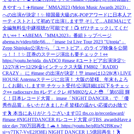
きやすっ！✈️
#imase「MMA2023 (Melon Music Awards 2023)」
への出演が決定！✨ 韓国最大級のK-POPアワードに日本人ア
ーティストとして初めて出演します🎊 そして…ABEMAにて
全編無料生中継視聴が可能です！📺 ぜひチェックしてくだ
さい👀！ ▪︎ABEMA『MMA2023』番組トップページ
abema.tv/video/title/66…
「imase 1st Live Tour 2023 "Utopia"」
Zepp Shinjuku公演から 「ユートピア」のライブ映像を公開
っ！！！✨ 圧巻のステージ演出も要チェック！👀
https://youtu.be/nida_dnADC0 #imase #ユートピア
出演決定✨
12/27(水)〜12/29(金)インテックス大阪 FM802「RADIO
CRAZY」 に #imase の出演が決定！🎊 imaseは12/28(木) LIVE
HOUSE Antennaステージに出演！ 大阪の皆様、年末もよろ
しくお願いします🫶 チケット受付/公演詳細は以下をチェッ
ク👀 radiocrazy.fm #レディクレ #FM802
なんと😳 「第65回 輝
く！日本レコード大賞」 imase「NIGHT DANCER」で 「優
秀作品賞」をいただきました✌️ 皆様の温かい応援のお陰で
す🕺 本当にありがとうございます❤️‍🔥 tbs.co.jp/recordaward/
#imase #NIGHTDANCER #レコード大賞 @TBS_awards
Have a
nice day 700万回再生！🚗🚶 https://youtu.be/pRlzN2I9Knw?
si=y7TK7-VvE2Jf38Ej NIGHT DANCER 1.5億回再生！🕺