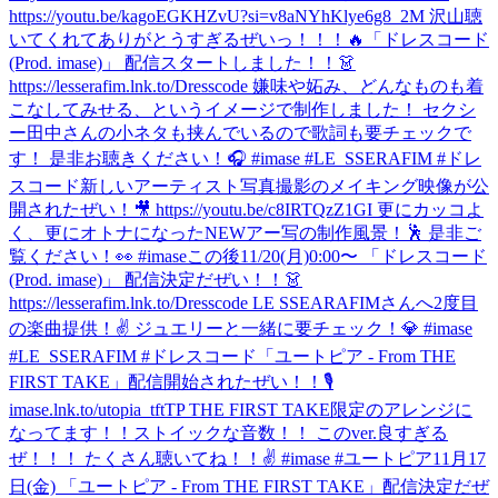
https://youtu.be/kagoEGKHZvU?si=v8aNYhKlye6g8_2M 沢山聴
いてくれてありがとうすぎるぜいっ！！！🔥
「ドレスコード
(Prod. imase)」 配信スタートしました！！👗
https://lesserafim.lnk.to/Dresscode 嫌味や妬み、どんなものも着
こなしてみせる、というイメージで制作しました！ セクシ
ー田中さんの小ネタも挟んでいるので歌詞も要チェックで
す！ 是非お聴きください！🎧 #imase #LE_SSERAFIM #ドレ
スコード
新しいアーティスト写真撮影のメイキング映像が公
開されたぜい！🎥 https://youtu.be/c8IRTQzZ1GI 更にカッコよ
く、更にオトナになったNEWアー写の制作風景！🕺 是非ご
覧ください！👀 #imase
この後11/20(月)0:00〜 「ドレスコード
(Prod. imase)」 配信決定だぜい！！👗
https://lesserafim.lnk.to/Dresscode LE SSEARAFIMさんへ2度目
の楽曲提供！✌️ ジュエリーと一緒に要チェック！💎 #imase
#LE_SSERAFIM #ドレスコード
「ユートピア - From THE
FIRST TAKE」配信開始されたぜい！！🎙
imase.lnk.to/utopia_tftTP THE FIRST TAKE限定のアレンジに
なってます！！ストイックな音数！！ このver.良すぎる
ぜ！！！ たくさん聴いてね！！✌️ #imase #ユートピア
11月17
日(金) 「ユートピア - From THE FIRST TAKE」配信決定だぜ