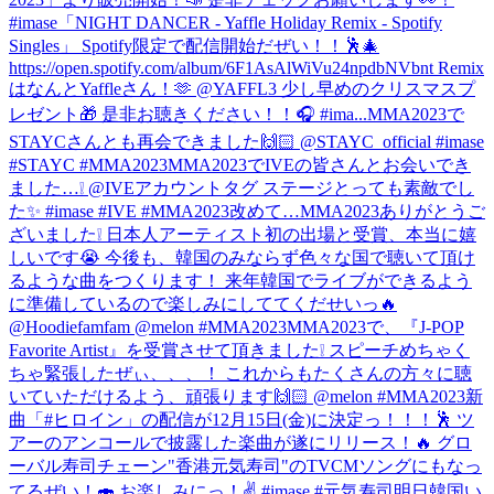
#imase
「NIGHT DANCER - Yaffle Holiday Remix - Spotify
Singles」 Spotify限定で配信開始だぜい！！🕺🎄
https://open.spotify.com/album/6F1AsAlWiVu24npdbNVbnt Remix
はなんとYaffleさん！🫶 @YAFFL3 少し早めのクリスマスプ
レゼント🎁 是非お聴きください！！🎧 #ima...
MMA2023で
STAYCさんとも再会できました🙌🏻 @STAYC_official #imase
#STAYC #MMA2023
MMA2023でIVEの皆さんとお会いでき
ました…❕ @IVEアカウントタグ ステージとっても素敵でし
た✨ #imase #IVE #MMA2023
改めて…MMA2023ありがとうご
ざいました❕ 日本人アーティスト初の出場と受賞、本当に嬉
しいです😭 今後も、韓国のみならず色々な国で聴いて頂け
るような曲をつくります！ 来年韓国でライブができるよう
に準備しているので楽しみにしててくだせいっ🔥
@Hoodiefamfam @melon #MMA2023
MMA2023で、『J-POP
Favorite Artist』を受賞させて頂きました❕ スピーチめちゃく
ちゃ緊張したぜぃ、、、！ これからもたくさんの方々に聴
いていただけるよう、頑張ります🙌🏻 @melon #MMA2023
新
曲「#ヒロイン」の配信が12月15日(金)に決定っ！！！🕺 ツ
アーのアンコールで披露した楽曲が遂にリリース！🔥 グロ
ーバル寿司チェーン"香港元気寿司"のTVCMソングにもなっ
てるぜい！🍣 お楽しみにっ！✌️ #imase #元気寿司
明日韓国い