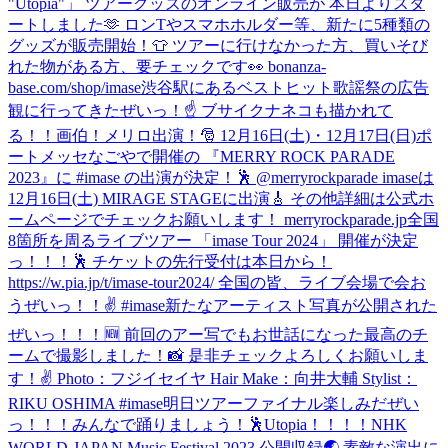
"Utopia"」 ツアーグッズのオンライン販売が 本日よりスタ
ートしました🫶 ロンTやスマホホルダー等、新たに5種類の
グッズが販売開始！👕 ツアーに行けなかった方、買いそび
れた物がある方、要チェックです👀 bonanza-
base.com/shop/imase
渋谷駅にあるベストヒット歌謡祭の広告
観に行ってきたぜいっ！☝️ ブサイクナネコも描かれて
る！！画伯！
メリロ出演！🎅 12月16日(土)・12月17日(日)ポ
ートメッセなごやで開催の 『MERRY ROCK PARADE
2023』に #imase の出演が決定！🕺 @merryrockparade imaseは
12月16日(土) MIRAGE STAGEに出演🎸 その他詳細は公式ホ
ームページでチェックお願いします！ merryrockparade.jp
全国
8箇所を周るライブツアー 「imase Tour 2024」 開催が決定
っ！！！🕺 チケットの先行受付は本日から！
https://w.pia.jp/t/imase-tour2024/ 全国の皆、ライブ会場で会お
うぜいっ！！✌️ #imase
新たなアーティスト写真が公開された
ぜいっ！！！🆕 前回のアー写でもお世話になった最高のチ
ームで撮影しました！📸 是非チェックよろしくお願いしま
す！✌️ Photo：フジイセイヤ Hair Make：向井大輔 Stylist：
RIKU OSHIMA #imase
明日ツアーファイナル楽しみだぜい
っ！！！みんなで踊りましょう！🕺Utopia！！！！
NHK
WORLD-JAPAN Music Festival 2023 公開収録🌏 素敵な演出に