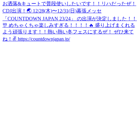
お洒落&キュートで普段使いしたいです！！
リハだったぜ！
CDJ出演！🌏 12/28(木)〜12/31(日)幕張メッセ
「COUNTDOWN JAPAN 23/24」 の出演が決定しました！！
🎊 めちゃくちゃ楽しみすぎる！！！！🔥 盛り上げまくれる
よう頑張ります！！熱い熱い冬フェスにするぜ！ ぜひ来て
ね！✌️ https://countdownjapan.jp/