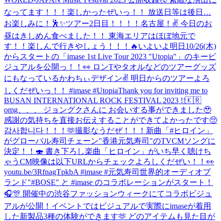
なってます！！！楽しかったぜいっ！！ 放送日等は後日…
お楽しみに！🕺✨
ツアー2日目！！！！名古屋！✌️ 今日のお
昼はきしめん食べました！！ 東海エリアはほぼ地元で
す！！楽しんで行きやしょう！！！🔥
いよいよ明日10/26(木)
からスタートの「imase 1st Live Tour 2023 "Utopia"」のキービ
ジュアルを公開っ！！👀 ロンTやタオルなどのツアーグッズ
にもなっているかわちぃデザイン✌ 明日からのツアーよろ
しくだぜいっ！！ #imase #Utopia
Thank you for inviting me to
BUSAN INTERNATIONAL ROCK FESTIVAL 2023 !!🇰🇷
omg、、、 ジョングクさんに お会いする事ができました🥹
感謝の気持ちを直接お伝えすることができてよかったです🥺
감사합니다！！！🫶
撮影なうだぜ！！！
新曲「#ヒロイン」
がグローバル寿司チェーン"香港元気寿司"のTVCMソングに
決定！！🍣 書き下ろし楽曲「ヒロイン」がいち早く聴けち
ゃうCM映像は以下URLからチェックよろしくだぜい！！👀
youtu.be/3RfnagTpkbA #imase #元気寿司
世界的オーディオブ
ランド"#BOSE" と #imase のコラボレーションがスタート！
🎧🎊 開催中の渋谷ファッションウィークにてコラボビジュ
アルが公開！イベントではビジュアルで実際にimaseが着用
した新製品3種の体験ができます🫶 どのアイテムも見た目が