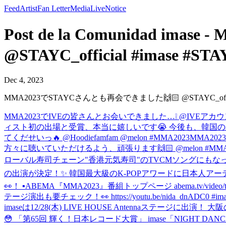
Feed
Artist
Fan Letter
Media
Live
Notice
Post de la Comunidad i
@STAYC_official #imase #STA
Dec 4, 2023
MMA2023でSTAYCさんとも再会できました🙌🏻 @STAYC_official
MMA2023でIVEの皆さんとお会いできました…❕ @IVEアカウント
ィスト初の出場と受賞、本当に嬉しいです😭 今後も、韓国
てくだせいっ🔥 @Hoodiefamfam @melon #MMA2023
MMA20
方々に聴いていただけるよう、頑張ります🙌🏻 @melon #MMA
ローバル寿司チェーン"香港元気寿司"のTVCMソングにもなってるぜ
の出演が決定！✨ 韓国最大級のK-POPアワードに日本人アー
👀！ ▪︎ABEMA『MMA2023』番組トップページ abema.tv/video/tit
テージ演出も要チェック！👀 https://youtu.be/nida_dnADC0 #
imaseは12/28(木) LIVE HOUSE Antennaステージに
😳 「第65回 輝く！日本レコード大賞」 imase「NIGHT 