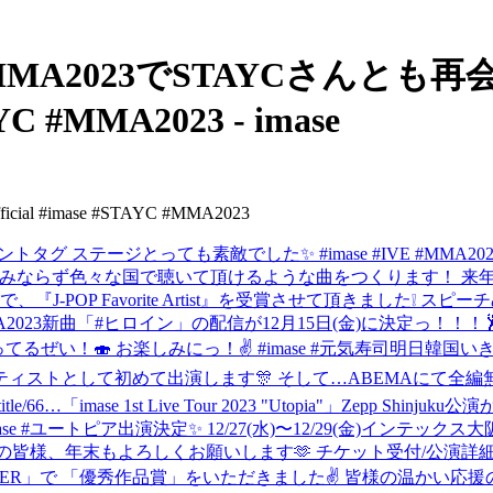
mase - MMA2023でSTAYCさんと
YC #MMA2023 - imase
 #imase #STAYC #MMA2023
タグ ステージとっても素敵でした✨ #imase #IVE #MMA202
のみならず色々な国で聴いて頂けるような曲をつくります！ 来
23で、『J-POP Favorite Artist』を受賞させて頂きまし
2023
新曲「#ヒロイン」の配信が12月15日(金)に決定っ！！！
い！🍣 お楽しみにっ！✌️ #imase #元気寿司
明日韓国いき
ティストとして初めて出演します🎊 そして…ABEMAにて全
le/66…
「imase 1st Live Tour 2023 "Utopia"」Ze
imase #ユートピア
出演決定✨ 12/27(水)〜12/29(金)インテックス大阪
出演！ 大阪の皆様、年末もよろしくお願いします🫶 チケット受付/公演詳細は以下
DANCER」で 「優秀作品賞」をいただきました✌️ 皆様の温かい応援