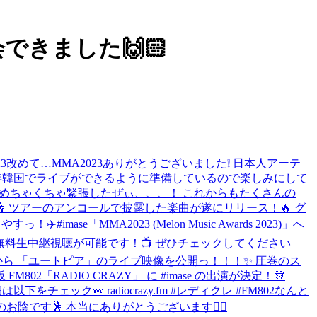
も再会できました🙌🏻
3
改めて…MMA2023ありがとうございました❕ 日本人アーテ
年韓国でライブができるように準備しているので楽しみにして
た❕ スピーチめちゃくちゃ緊張したぜぃ、、、！ これからもたくさんの
🕺 ツアーのアンコールで披露した楽曲が遂にリリース！🔥 グ
やすっ！✈️
#imase「MMA2023 (Melon Music Awards 2023)」へ
編無料生中継視聴が可能です！📺 ぜひチェックしてください
pp Shinjuku公演から 「ユートピア」のライブ映像を公開っ！！！✨ 圧巻のス
 FM802「RADIO CRAZY」 に #imase の出演が決定！🎊
をチェック👀 radiocrazy.fm #レディクレ #FM802
なんと
のお陰です🕺 本当にありがとうございます❤️‍🔥