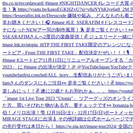
tbs.co.jp/recordaward/ #imase #NIGHTDANCER #レコード大賞 
生！🕺 https://youtu.be/kagoEGKHZvU?si=v8aNYh
https://lesserafim.lnk.to/Dresscode
非お聴きください！🎧 #imase #LE_SSERAFIM #ドレスコード
ナになったNEWアー写の制作風景！🕺 是非ご覧ください！👀 #i
SSEARAFIMさんへ2度目の楽曲提供！✌️ ジュエリーと一緒に要チェ
imase.lnk.to/utopia_tftTP THE FIRST TAK
ートピア - From THE FIRST TAKE」配信決定だぜい！！！🎙 「T
#imase #ユートピア
11月11日にリニューアルオープンする「カサロエ
2023」 に #imase の出演が決定！🎉 @YouTubeJapan
youtubefanfest.com/intl/ALL_jp/ev…
生配信ありがとうございました！！✌️ 
famさんのダンスにもご注目👀 是非ご覧ください！✌️ https://youtu.
楽しみにっ！！✌️ 遂に22歳ともお別れかぁ。。。 https://youtube.com/l
「imase 1st Live Tour 2023 "Utopia"」
た方、買いそびれた物がある方、要チェックです👀 bonanza-base.co
伯！
メリロ出演！🎅 12月16日(土)・12月17日(日)ポートメッセなごやで
MIRAGE STAGEに出演🎸 その他詳細は公式ホームページでチェック
の先行受付は本日から！ https://w.pia.jp/t/imase-tour20