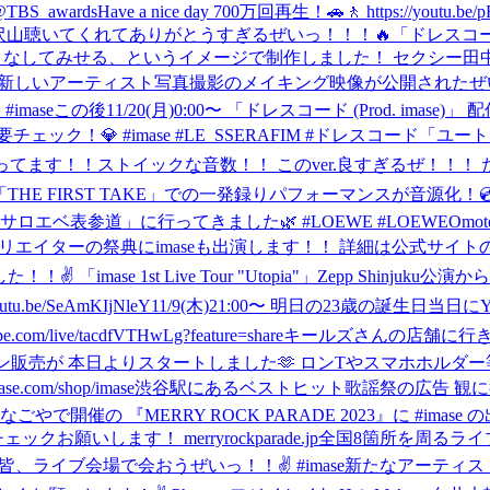
@TBS_awards
Have a nice day 700万回再生！🚗🚶 https://youtu.
Klye6g8_2M 沢山聴いてくれてありがとうすぎるぜいっ！！！🔥
「ドレスコード
 嫌味や妬み、どんなものも着こなしてみせる、というイメージで制作しました
新しいアーティスト写真撮影のメイキング映像が公開されたぜい！🎥 http
mase
この後11/20(月)0:00〜 「ドレスコード (Prod. imase)」 配信決定だ
ック！💎 #imase #LE_SSERAFIM #ドレスコード
「ユートピ
E限定のアレンジになってます！！ストイックな音数！！ このver.良すぎるぜ！！
HE FIRST TAKE」での一発録りパフォーマンスが音源化！💿 配信開始までお
ベ表参道」に行ってきました🌿 #LOEWE #LOEWEOmotesa
 YouTubeクリエイターの祭典にimaseも出演します！！ 詳細は公式サイ
「imase 1st Live Tour "Utopia"」Zepp Shinjuku
be/SeAmKIjNleY
11/9(木)21:00〜 明日の23歳の誕生日当日
ive/tacdfVTHwLg?feature=share
キールズさんの店舗に行き
 ツアーグッズのオンライン販売が 本日よりスタートしました🫶 ロンTやス
m/shop/imase
渋谷駅にあるベストヒット歌謡祭の広告 観に
開催の 『MERRY ROCK PARADE 2023』に #imase の出演が決定
お願いします！ merryrockparade.jp
全国8箇所を周るライブツア
24/ 全国の皆、ライブ会場で会おうぜいっ！！✌️ #imase
新たなアーティス