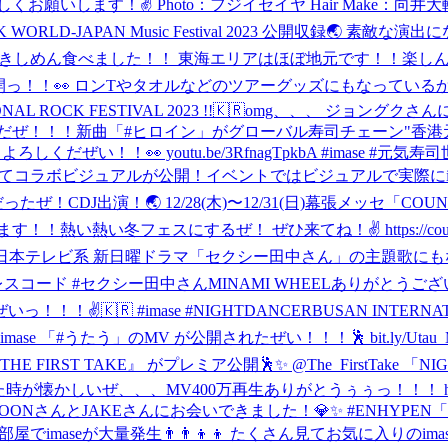
！✌️ Photo：フジイセイヤ Hair Make：向井大輔 Stylis
K WORLD-JAPAN Music Festival 2023 公開収録
はきしめん食べました！！ 東海エリアはほぼ地元です！！楽しん
"」のキービジュアルを公開っ！！👀 ロンTやタオルなどのツアーグッズに
IONAL ROCK FESTIVAL 2023 !!🇰🇷
omg、、、 ジョングクさん
だぜ！！！
新曲「#ヒロイン」がグローバル寿司チェーン"香港元
！！👀 youtu.be/3RfnagTpkbA #imase #元気寿司
てコラボビジュアルが公開！イベントではビジュアルで実際にim
だったぜ！
CDJ出演！🌏 12/28(木)〜12/31(日)幕張メッセ「CO
い冬フェスにするぜ！ ぜひ来てね！✌️ https://countdown
e)」 👗 日本テレビ系 新日曜ドラマ「セクシー田中さん」の主題
#르세라핌 #ドレスコード #セクシー田中さん
MINAMI WHEELありがとう
！✌️🇰🇷 #imase #NIGHTDANCER
BUSAN INTERN
#imase 「#うたう」のMV が公開されたぜい！！！🕺 bit.ly/
出演の 『THE FIRST TAKE』 がプレミア公開🕺✨ @The_First
懐かしいぜ、、、MV400万再生ありがとうぅぅっ！！！ https://youtu
ONさんとJAKEさんにお会いできました！💎✨ #ENHYPEN
「
CPfD 四畳半の部屋でimaseが大量発生👨‍👨‍👦‍👦 たくさん見てお気に入り