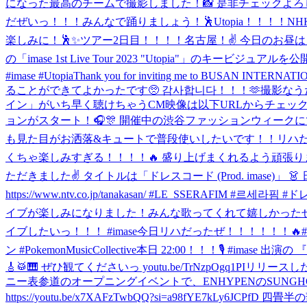
になった最高のチームで撮影しました！📸 是非チェックよろしくお願いします
だぜいっ！！！みんなで踊りましょう！🕺Utopia！！！！
NH
楽しみに！🕺✨
ツアー2日目！！！！名古屋！✌️ 今日のお昼
の「imase 1st Live Tour 2023 "Utopia
#imase #Utopia
Thank you for inviting me to BUSAN INTERNAT
ることができてよかったです🥺 감사합니다！！！🫶
撮影なう
イン」がいち早く聴けちゃうCM映像は以下URLからチェックよろしくだぜい
ョンがスタート！🎧🎊 開催中の渋谷ファッションウィークに
も見た目がお洒落&キュートで普段使いしたいです！！
リハ
くちゃ楽しみすぎる！！！！🔥 盛り上げまくれるよう頑張ります！！熱い熱
ただきました✌️ タイトルは「ドレスコード (Prod. imas
https://www.ntv.co.jp/tanakasan/ #LE_SSERAFIM 
イブが楽しみになりました！
みんな歌ってくれて嬉しかったぜいっ！！
イブしたいっ！！！ #imase
今日リハだったぜ！！！！！！🔥
ン #PokemonMusicCollective
本日 22:00！！！🎙️ #imase 
🎸🥁🎹 ぜひ観てくださいっ youtu.be/TrNzpOgq1PI
リリースした時が
ニー表参道のオープニングイベントで、ENHYPENのSUNGHO
https://youtu.be/x7XAFzTwbQQ?si=a98fYE7kLy6J