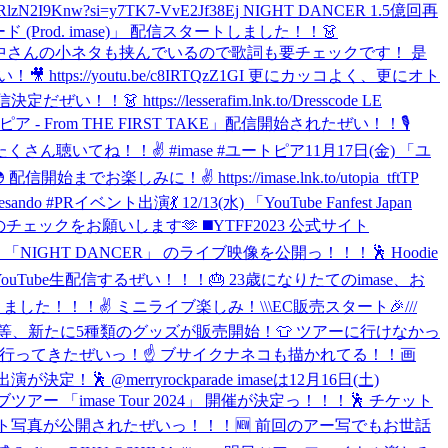
be/pRlzN2I9Knw?si=y7TK7-VvE2Jf38Ej NIGHT DANCER 1.5億回再
 (Prod. imase)」 配信スタートしました！！👗
！ セクシー田中さんの小ネタも挟んでいるので歌詞も要チェックです！ 是
s://youtu.be/c8IRTQzZ1GI 更にカッコよく、更にオト
ぜい！！👗 https://lesserafim.lnk.to/Dresscode LE
ア - From THE FIRST TAKE」配信開始されたぜい！！🎙
！ たくさん聴いてね！！✌️ #imase #ユートピア
11月17日(金) 「ユ
楽しみに！✌️ https://imase.lnk.to/utopia_tftTP
ndo #PR
イベント出演💃 12/13(水) 「YouTube Fanfest Japan
トのチェックをお願いします🫶 ◼️YTFF2023 公式サイト
公演から 「NIGHT DANCER」 のライブ映像を公開っ！！！🕺 Hoodie
にYouTube生配信するぜい！！！🎂 23歳になりたてのimase、お
ました！！！✌️ ミニライブ楽しみ！
\\\EC販売スタート🎉///
マホホルダー等、新たに5種類のグッズが販売開始！👕 ツアーに行けなかっ
行ってきたぜいっ！☝️ ブサイクナネコも描かれてる！！画
！🕺 @merryrockparade imaseは12月16日(土)
ー 「imase Tour 2024」 開催が決定っ！！！🕺 チケット
ト写真が公開されたぜいっ！！！🆕 前回のアー写でもお世話