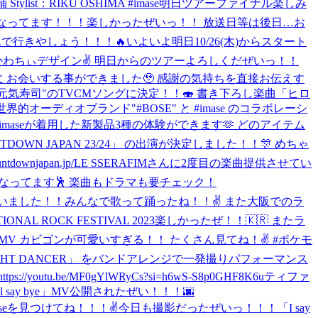
t：RIKU OSHIMA #imase
明日ツアーファイナル楽しみ
🌏 素敵な演出になってます！！！楽しかったぜいっ！！ 放送日等は後日…お
で行きやしょう！！！🔥
いよいよ明日10/26(木)からスタート
もなっているかわちぃデザイン✌ 明日からのツアーよろしくだぜいっ！！
に お会いする事ができました🥹 感謝の気持ちを直接お伝えす
気寿司"のTVCMソングに決定！！🍣 書き下ろし楽曲「ヒロ
世界的オーディオブランド"#BOSE" と #imase のコラボレーシ
aseが着用した新製品3種の体験ができます🫶 どのアイテム
UNTDOWN JAPAN 23/24」 の出演が決定しました！！🎊 めちゃ
japan.jp/
LE SSERAFIMさんに2度目の楽曲提供させてい
歌にもなってます🕺 楽曲もドラマも要チェック！
ございました！！みんなで歌って踊ったね！！✌️ また大阪でのラ
ATIONAL ROCK FESTIVAL 2023楽しかったぜ！！🇰🇷 またラ
Utau_MV カビゴンが可愛いすぎる！！ たくさん見てね！✌️ #ポケモ
Take 「NIGHT DANCER」 をバンドアレンジで一発撮りパフォーマンス
.be/MF0gYlWRyCs?si=h6wS-S8p0GHF8K6u
ティファ
l say bye」MV公開されたぜい！！！🌆
のimaseを見つけてね！！！✌️
今日も撮影だったぜいっ！！！
「I say