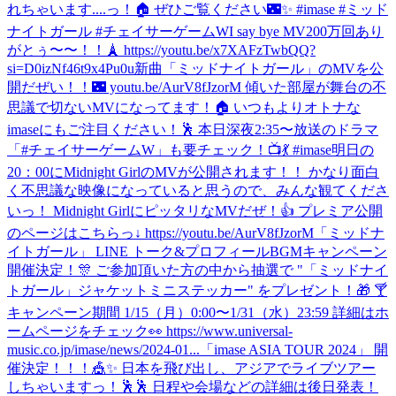
れちゃいます....っ！🏠 ぜひご覧ください🌃✨ #imase #ミッド
ナイトガール #チェイサーゲームW
I say bye MV200万回あり
がとぅ〜〜！！🗼 https://youtu.be/x7XAFzTwbQQ?
si=D0izNf46t9x4Pu0u
新曲「ミッドナイトガール」のMVを公
開だぜい！！🌃 youtu.be/AurV8fJzorM 傾いた部屋が舞台の不
思議で切ないMVになってます！🏠 いつもよりオトナな
imaseにもご注目ください！🕺 本日深夜2:35〜放送のドラマ
「#チェイサーゲームW」も要チェック！📺💃 #imase
明日の
20：00にMidnight GirlのMVが公開されます！！ かなり面白
く不思議な映像になっていると思うので、みんな観てくださ
いっ！ Midnight GirlにピッタリなMVだぜ！👍 プレミア公開
のページはこちらっ↓ https://youtu.be/AurV8fJzorM
「ミッドナ
イトガール」 LINE トーク&プロフィールBGMキャンペーン
開催決定！🎊 ご参加頂いた方の中から抽選で "「ミッドナイ
トガール」ジャケットミニステッカー" をプレゼント！🎁 🍸
キャンペーン期間 1/15（月）0:00〜1/31（水）23:59 詳細はホ
ームページをチェック👀 https://www.universal-
music.co.jp/imase/news/2024-01...
「imase ASIA TOUR 2024」 開
催決定！！！🎪✨ 日本を飛び出し、アジアでライブツアー
しちゃいますっ！🕺🕺 日程や会場などの詳細は後日発表！