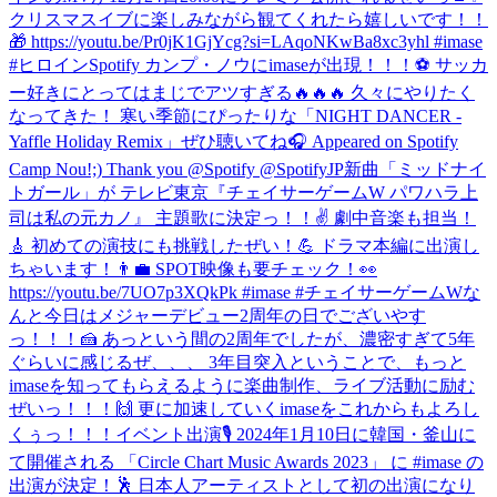
クリスマスイブに楽しみながら観てくれたら嬉しいです！！
🎁 https://youtu.be/Pr0jK1GjYcg?si=LAqoNKwBa8xc3yhl #imase
#ヒロイン
Spotify カンプ・ノウにimaseが出現！！！⚽️ サッカ
ー好きにとってはまじでアツすぎる🔥🔥🔥 久々にやりたく
なってきた！ 寒い季節にぴったりな「NIGHT DANCER -
Yaffle Holiday Remix」ぜひ聴いてね🎧 Appeared on Spotify
Camp Nou!;) Thank you @Spotify @SpotifyJP
新曲「ミッドナイ
トガール」が テレビ東京『チェイサーゲームW パワハラ上
司は私の元カノ』 主題歌に決定っ！！✌️ 劇中音楽も担当！
🎸 初めての演技にも挑戦したぜい！💪 ドラマ本編に出演し
ちゃいます！👨‍💼 SPOT映像も要チェック！👀
https://youtu.be/7UO7p3XQkPk #imase #チェイサーゲームW
な
んと今日はメジャーデビュー2周年の日でございやす
っ！！！🍰 あっという間の2周年でしたが、濃密すぎて5年
ぐらいに感じるぜ、、、 3年目突入ということで、もっと
imaseを知ってもらえるように楽曲制作、ライブ活動に励む
ぜいっ！！！🙌 更に加速していくimaseをこれからもよろし
くぅっ！！！
イベント出演🎙 2024年1月10日に韓国・釜山に
て開催される 「Circle Chart Music Awards 2023」 に #imase の
出演が決定！🕺 日本人アーティストとして初の出演になり