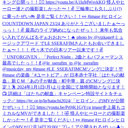
キング公開っ！！🦸‍♀️ https://youtu.be/A1IuMWsvkKQ 怪人やヒ
ーロー達との撮影楽しかった〜！✌️ 三輪車にも久しぶり(?)
に乗ったぜい🚲 是非ご覧ください！！👀 #imase #ヒロイン
COUNTDOWN JAPAN 23/24 ありがとうございましたぁ〜っ
っっ！！✌️ 最高のライブ納めになったぜっ！！ 来年も気合
い入れてがんばるぞぉおおお〜！🔥 photo by @vizkage
#ミュ
ージックアワード でLE SSERAFIMさんともお会いできまし
たぁ〜！！！ 代々木での日本ツアー以来です！✌️
「UNFORGIVEN」「Perfect Night」2曲ともパフォーマンス
最高でしたっ！！💃 @le_sserafim_jp @le_sserafim
@musicday_ntv #imase #LE_SSERAFIM
CMソングに決定！🎊
#imase の楽曲「#ユートピア」が 日本赤十字社「はたちの献
血」新ＣＭ「あの子が献血・町中華」篇 のCMソングに決
定！🕺 2024年1月1日(月)より全国にて放映開始となります！
📺 詳細は「はたちの献血」キャンペーン特設サイトをチェ
ック✅ https://jrc.or.jp/lp/hatachi2024/
「ヒロイン」のMVが公開
だぜいっ！！🦸‍♀️ https://youtu.be/Pr0jK1GjYcg imase史上最もコ
ミカルなMVができました！！🤣 怪人やヒーローとの撮影楽
しかった〜！✌️ 是非ご覧ください！👀 #imase #ヒロイン
ヒロ
インのMVが12月24日20:00にプレミア公開されるぜいっ🎩✨