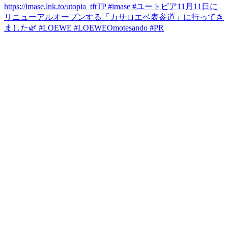
https://imase.lnk.to/utopia_tftTP #imase #ユートピア
11月11日に
リニューアルオープンする「カサロエベ表参道」に行ってき
ました🌿 #LOEWE #LOEWEOmotesando #PR