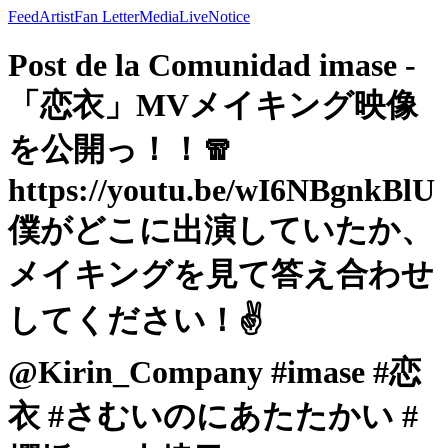
Feed
Artist
Fan Letter
Media
Live
Notice
Post de la Comunidad imase -
「恋衣」MVメイキング映像
を公開っ！！🧣
https://youtu.be/wI6NBgnkBlU
僕がどこに出演していたか、
メイキングを見て答え合わせ
してください！✌️
@Kirin_Company #imase #恋
衣 #さむいのにあたたかい #