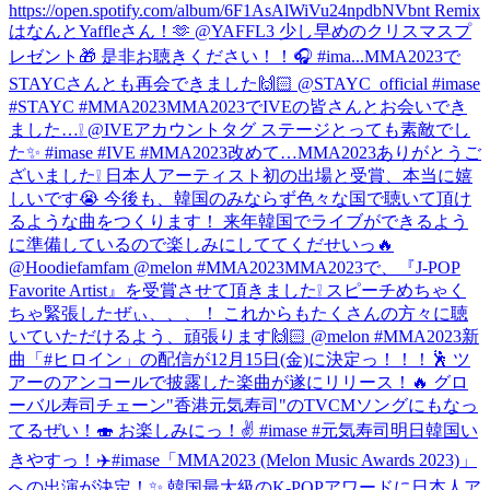
https://open.spotify.com/album/6F1AsAlWiVu24npdbNVbnt Remix
はなんとYaffleさん！🫶 @YAFFL3 少し早めのクリスマスプ
レゼント🎁 是非お聴きください！！🎧 #ima...
MMA2023で
STAYCさんとも再会できました🙌🏻 @STAYC_official #imase
#STAYC #MMA2023
MMA2023でIVEの皆さんとお会いでき
ました…❕ @IVEアカウントタグ ステージとっても素敵でし
た✨ #imase #IVE #MMA2023
改めて…MMA2023ありがとうご
ざいました❕ 日本人アーティスト初の出場と受賞、本当に嬉
しいです😭 今後も、韓国のみならず色々な国で聴いて頂け
るような曲をつくります！ 来年韓国でライブができるよう
に準備しているので楽しみにしててくだせいっ🔥
@Hoodiefamfam @melon #MMA2023
MMA2023で、『J-POP
Favorite Artist』を受賞させて頂きました❕ スピーチめちゃく
ちゃ緊張したぜぃ、、、！ これからもたくさんの方々に聴
いていただけるよう、頑張ります🙌🏻 @melon #MMA2023
新
曲「#ヒロイン」の配信が12月15日(金)に決定っ！！！🕺 ツ
アーのアンコールで披露した楽曲が遂にリリース！🔥 グロ
ーバル寿司チェーン"香港元気寿司"のTVCMソングにもなっ
てるぜい！🍣 お楽しみにっ！✌️ #imase #元気寿司
明日韓国い
きやすっ！✈️
#imase「MMA2023 (Melon Music Awards 2023)」
への出演が決定！✨ 韓国最大級のK-POPアワードに日本人ア