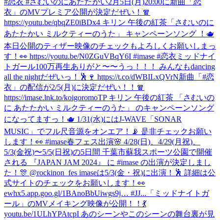
#恋衣 #さむいのにあたたかい
2月5日(月)20:00に新曲「恋
衣」のMVプレミア公開が決定だぜい！🧣
https://youtu.be/qbqZE0iBDx4 キリン 午後の紅茶「さむいのに
あたたかい ミルクティーのうた」 キャンペーンソング ！🫖
本日公開のティザー映像のチェックもよろしくお願いしまっ
す！👀 https://youtu.be/N0ZGuVBqY6I #imase #恋衣
ミッドナイ
トガール100万再生ありがと〜〜うっ！！！ みんなもdancing
all the nightだぜいっ！🕺🍷 https://t.co/dWBILxQVrN
新曲「#恋
衣」の配信が2/5(月)に決定だぜい！！🧣
https://imase.lnk.to/koigoromoTP キリン 午後の紅茶 「さむいの
に あたたかい ミルクティーのうた」 のキャンペーンソング
になってますっ！🫖 1/31(水)にはJ-WAVE「SONAR
MUSIC」でフル尺音源をオンエア！📡 是非チェックお願い
します！👀 #imase
春フェス出演🌸 4/28(日)、4/29(月祝)、
5/3(金祝)〜5/5(日祝)の5日間 千葉市蘇我スポーツ公園で開催
される 『JAPAN JAM 2024』 に #imase の出演が決定しまし
た！🎊 @rockinon_fes imaseは5/3(金・祝)に出演！🕺 詳細は公
式サイトのチェックをお願いします！👀
ewhx5.app.goo.gl/1BAnoBbUiwgs9j… #JJ...
「ミッドナイトガ
ール」のMVメイキング映像が公開！！💃
youtu.be/1ULhYPAtcpI あのシーンやこのシーンの舞台裏が見