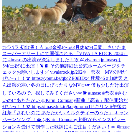
#ビバラ 初出演！🎸 5/3(金祝)〜5/6(月休)の4日間、さいたま
スーパーアリーナにて開催される 「VIVA LA ROCK 2024」
に #imase の出演が決定しました！🎊 @vivarockjp imaseは
5/4(土祝)に出演！🕺🪩 その他詳細は公式ホームページをチ
ェックお願いします✅ vivalarock.jp/2024/
「恋衣」MV公開だ
ぜいっ！！🧣 https://youtu.be/qbqZE0iBDx4 櫻坂46 #山﨑天 さ
ん出演の寒い冬の日にぴったりなMV⛄️🎺 僕も少しだけ出演
しているので、探してみてください👀🐕 #imase #恋衣 #さむ
いのにあたたかい @Kirin_Company
新曲「恋衣」配信開始だ
ぜいっ！！🧣 https://imase.lnk.to/koigoromoTP キリン #午後の
紅茶「さむいのに あたたかい ミルクティーのうた」 キャン
ペーンソング ！🫖 @Kirin_Company 短歌からインスピレー
ションを受けて制作した歌詞にもご注目ください！👀 #imase