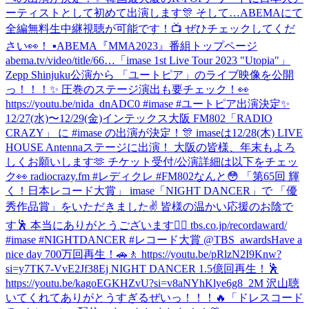
ーティストとして初めて出演します🎊 そして…ABEMAにて
全編無料生中継視聴が可能です！📺 ぜひチェックしてくだ
さい👀！ ▪︎ABEMA『MMA2023』番組トップページ
abema.tv/video/title/66…
「imase 1st Live Tour 2023 "Utopia"」
Zepp Shinjuku公演から 「ユートピア」のライブ映像を公開
っ！！！✨ 圧巻のステージ演出も要チェック！👀
https://youtu.be/nida_dnADC0 #imase #ユートピア
出演決定✨
12/27(水)〜12/29(金)インテックス大阪 FM802「RADIO
CRAZY」 に #imase の出演が決定！🎊 imaseは12/28(木) LIVE
HOUSE Antennaステージに出演！ 大阪の皆様、年末もよろ
しくお願いします🫶 チケット受付/公演詳細は以下をチェッ
ク👀 radiocrazy.fm #レディクレ #FM802
なんと😳 「第65回 輝
く！日本レコード大賞」 imase「NIGHT DANCER」で 「優
秀作品賞」をいただきました✌️ 皆様の温かい応援のお陰で
す🕺 本当にありがとうございます❤️‍🔥 tbs.co.jp/recordaward/
#imase #NIGHTDANCER #レコード大賞 @TBS_awards
Have a
nice day 700万回再生！🚗🚶 https://youtu.be/pRlzN2I9Knw?
si=y7TK7-VvE2Jf38Ej NIGHT DANCER 1.5億回再生！🕺
https://youtu.be/kagoEGKHZvU?si=v8aNYhKlye6g8_2M 沢山聴
いてくれてありがとうすぎるぜいっ！！！🔥
「ドレスコード