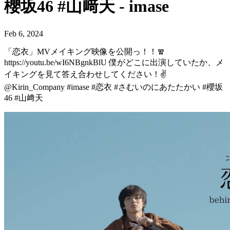
櫻坂46 #山﨑天 - imase
Feb 6, 2024
「恋衣」MVメイキング映像を公開っ！！🧣
https://youtu.be/wI6NBgnkBlU 僕がどこに出演していたか、メ
イキングを見て答え合わせしてください！✌️
@Kirin_Company #imase #恋衣 #さむいのにあたたかい #櫻坂
46 #山﨑天