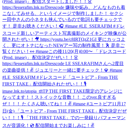
(Prod. imase)」 配信スタートしました！！👗
https://lesserafim.lnk.to/Dresscode 嫌味や妬み、どんなものも着
こなしてみせる、というイメージで制作しました！ セクシ
ー田中さんの小ネタも挟んでいるので歌詞も要チェックで
す！ 是非お聴きください！🎧 #imase #LE_SSERAFIM #ドレ
スコード
新しいアーティスト写真撮影のメイキング映像が公
開されたぜい！🎥 https://youtu.be/c8IRTQzZ1GI 更にカッコよ
く、更にオトナになったNEWアー写の制作風景！🕺 是非ご
覧ください！👀 #imase
この後11/20(月)0:00〜 「ドレスコード
(Prod. imase)」 配信決定だぜい！！👗
https://lesserafim.lnk.to/Dresscode LE SSEARAFIMさんへ2度目
の楽曲提供！✌️ ジュエリーと一緒に要チェック！💎 #imase
#LE_SSERAFIM #ドレスコード
「ユートピア - From THE
FIRST TAKE」配信開始されたぜい！！🎙
imase.lnk.to/utopia_tftTP THE FIRST TAKE限定のアレンジに
なってます！！ストイックな音数！！ このver.良すぎる
ぜ！！！ たくさん聴いてね！！✌️ #imase #ユートピア
11月17
日(金) 「ユートピア - From THE FIRST TAKE」配信決定だぜ
い！！！🎙 「THE FIRST TAKE」での一発録りパフォーマン
スが音源化！💿 配信開始までお楽しみに！✌️