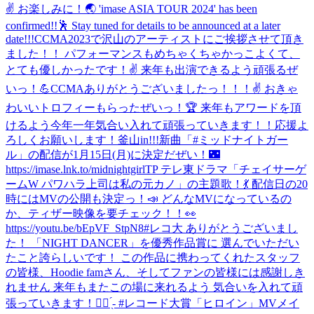
✌️ お楽しみに！🌏 'imase ASIA TOUR 2024' has been
confirmed!!🕺 Stay tuned for details to be announced at a later
date!!!
CCMA2023で沢山のアーティストにご挨拶させて頂き
ました！！ パフォーマンスもめちゃくちゃかっこよくて、
とても優しかったです！✌️ 来年も出演できるよう頑張るぜ
いっ！💪
CCMAありがとうございましたっ！！！✌️ おきゃ
わいいトロフィーもらったぜいっ！🏆 来年もアワードを頂
けるよう今年一年気合い入れて頑張っていきます！！応援よ
ろしくお願いします！
釜山in!!!
新曲「#ミッドナイトガー
ル」の配信が1月15日(月)に決定だぜい！🌃
https://imase.lnk.to/midnightgirlTP テレ東ドラマ「チェイサーゲ
ームW パワハラ上司は私の元カノ」の主題歌！💃 配信日の20
時にはMVの公開も決定っ！📣 どんなMVになっているの
か、ティザー映像を要チェック！！👀
https://youtu.be/bEpVF_StpN8
#レコ大 ありがとうございまし
た！ 「NIGHT DANCER」を優秀作品賞に 選んでいただい
たこと誇らしいです！ この作品に携わってくれたスタッフ
の皆様、Hoodie famさん、そしてファンの皆様には感謝しき
れません 来年もまたこの場に来れるよう 気合いを入れて頑
張っていきます！✊🏻 ̖́- #レコード大賞
「ヒロイン」MVメイ