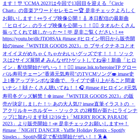
ます！🎊 'CCMA 2023'は今回で13回目を迎える『Circle
Chart』の音楽アワードセレモニー🏆 是非チェックよろしく
お願いします！👀
ライブ映像公開！🎸 本日配信の最新曲
「ヒロイン」のライブ映像を公開っ！！🦸‍♀️ タオルたくさん
振ってくれて嬉しかった〜！🫶 是非ご覧ください！👀
https://youtu.be/dlcJTiO8SAk #imase #ヒロイン
明日から販売開
始のimase『WINTER GOODS 2023』☃️ ブサイクナネコとオ
オイイヌがめちゃくちゃかわいいグッズです！！！ ソック
スは2サイズ展開🧦 みんなぜひゲットしてね🤩！
新曲「ヒロ
イン」配信開始だぜいっ！！🦸‍♀️ imase.lnk.to/heroineTP グロー
バル寿司チェーン"香港元気寿司"のTVCMソング🍣 imase史
上1番アップテンポな楽曲で、ライブで盛り上がること間違
いナシ！🙌 たくさん聴いてね！！🎧 #imase #ヒロイン #元気
寿司
冬グッズ解禁！❄️ imase『WINTER GOODS 2023』の販
売が決定しました！✨ あの大人気!? imase直筆イラストの ・
アクリルキーホルダー ・ソックス の2種類が新たにラインナ
ップに加わります🙌 12/16(土)「MERRY ROCK PARADE
2023」より販売開始！📣 是非チェックお願いします👀！
#imase
「NIGHT DANCER - Yaffle Holiday Remix - Spotify
Singles」 Spotify限定で配信開始だぜい！！🕺🎄