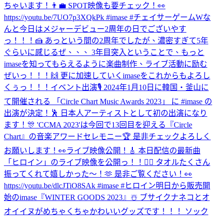
ちゃいます！👨‍💼 SPOT映像も要チェック！👀
https://youtu.be/7UO7p3XQkPk #imase #チェイサーゲームW
な
んと今日はメジャーデビュー2周年の日でございやす
っ！！！🍰 あっという間の2周年でしたが、濃密すぎて5年
ぐらいに感じるぜ、、、 3年目突入ということで、もっと
imaseを知ってもらえるように楽曲制作、ライブ活動に励む
ぜいっ！！！🙌 更に加速していくimaseをこれからもよろし
くぅっ！！！
イベント出演🎙 2024年1月10日に韓国・釜山に
て開催される 「Circle Chart Music Awards 2023」 に #imase の
出演が決定！🕺 日本人アーティストとして初の出演になり
ます！🎊 'CCMA 2023'は今回で13回目を迎える『Circle
Chart』の音楽アワードセレモニー🏆 是非チェックよろしく
お願いします！👀
ライブ映像公開！🎸 本日配信の最新曲
「ヒロイン」のライブ映像を公開っ！！🦸‍♀️ タオルたくさん
振ってくれて嬉しかった〜！🫶 是非ご覧ください！👀
https://youtu.be/dlcJTiO8SAk #imase #ヒロイン
明日から販売開
始のimase『WINTER GOODS 2023』☃️ ブサイクナネコとオ
オイイヌがめちゃくちゃかわいいグッズです！！！ ソック