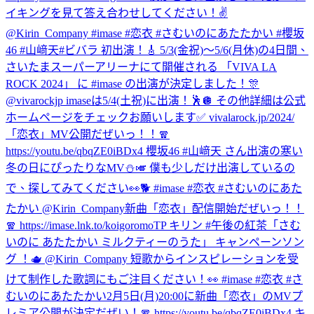
イキングを見て答え合わせしてください！✌️
@Kirin_Company #imase #恋衣 #さむいのにあたたかい #櫻坂
46 #山﨑天
#ビバラ 初出演！🎸 5/3(金祝)〜5/6(月休)の4日間、
さいたまスーパーアリーナにて開催される 「VIVA LA
ROCK 2024」 に #imase の出演が決定しました！🎊
@vivarockjp imaseは5/4(土祝)に出演！🕺🪩 その他詳細は公式
ホームページをチェックお願いします✅ vivalarock.jp/2024/
「恋衣」MV公開だぜいっ！！🧣
https://youtu.be/qbqZE0iBDx4 櫻坂46 #山﨑天 さん出演の寒い
冬の日にぴったりなMV⛄️🎺 僕も少しだけ出演しているの
で、探してみてください👀🐕 #imase #恋衣 #さむいのにあた
たかい @Kirin_Company
新曲「恋衣」配信開始だぜいっ！！
🧣 https://imase.lnk.to/koigoromoTP キリン #午後の紅茶「さむ
いのに あたたかい ミルクティーのうた」 キャンペーンソン
グ ！🫖 @Kirin_Company 短歌からインスピレーションを受
けて制作した歌詞にもご注目ください！👀 #imase #恋衣 #さ
むいのにあたたかい
2月5日(月)20:00に新曲「恋衣」のMVプ
レミア公開が決定だぜい！🧣 https://youtu.be/qbqZE0iBDx4 キ