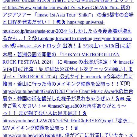
@anessa_official カメオ出演しているWEBCMも要チェック！
✅ https://www.youtube.com/watch?v=wFwnGJd-Wfc #im...
初の
アジアツアー 「imase 1st Asia Tour “Shiki”」 の全5都市の会場
と日程を発表だぜい！！🌏🕺 https://sp.universal-
music.co.jp/imase/asia-tour-2024/ もしかしたら今後会場が増え
るかも…！？🤐 Looking forward to meeting everyone from each
city!🌏 #imase...
#メトロック 出演！🎸 5/18(土)、5/19(日)に新
木場・若洲公園で開催の 「TOKYO METROPOLITAN
ROCK FESTIVAL 2024」 に #imase の出演が決定！🕺 imaseは
5/19(日)に出演！🥁 詳細は公式サイトをチェックお願いしま
す✅ ▪︎「METROCK 2024」公式サイト metrock.jp
今年の1月に
韓国・釜山に行った時のメイキング映像を公開っ！！🇰🇷
https://youtu.be/mh4GauWD26I Circle Chart Music Awardsの舞台
裏や、韓国の街を観光した様子が見れちゃうぜい！🕺🪩 是
非ご覧ください！👀 #imase
Nagisa800万再生ありがとぅ〜
っ！！ まだ観てない人は是非是非！🕺
https://youtu.be/CLZW7ijX7ek?si=lFmClqE3Y6ZQxpgI
「恋衣」
MVメイキング映像を公開っ！！🧣
https://youtu.be/wI6NBgnkBlU 僕がどこに出演していたか、メ