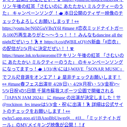
リン 午後の紅茶「さむいのに あたたかい ミルクティーのう
た」 キャンペーンソング ！🫖 本日公開のティザー映像のチ
ェックもよろしくお願いしまっす！👀
https://youtu.be/N0ZGuVBqY6I #imase #恋衣
ミッドナイトガー
ル100万再生ありがと〜〜うっ！！！ みんなもdancing all the
nightだぜいっ！🕺🍷 https://t.co/dWBILxQVrN
新曲「#恋衣」
の配信が2/5(月)に決定だぜい！！🧣
https://imase.lnk.to/koigoromoTP キリン 午後の紅茶 「さむいの
に あたたかい ミルクティーのうた」 のキャンペーンソング
になってますっ！🫖 1/31(水)にはJ-WAVE「SONAR MUSIC」
でフル尺音源をオンエア！📡 是非チェックお願いします！
👀 #imase
春フェス出演🌸 4/28(日)、4/29(月祝)、5/3(金祝)〜
5/5(日祝)の5日間 千葉市蘇我スポーツ公園で開催される
『JAPAN JAM 2024』 に #imase の出演が決定しました！🎊
@rockinon_fes imaseは5/3(金・祝)に出演！🕺 詳細は公式サイ
トのチェックをお願いします！👀
ewhx5.app.goo.gl/1BAnoBbUiwgs9j… #JJ...
「ミッドナイトガ
ール」のMVメイキング映像が公開！！💃