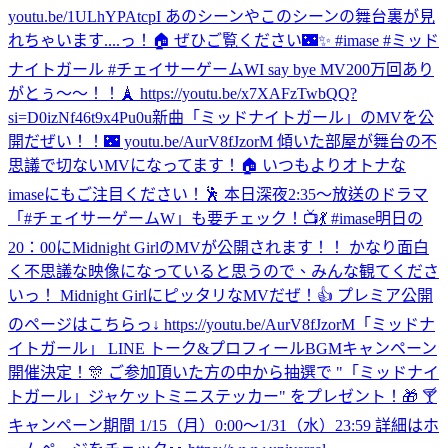
youtu.be/1ULhYPAtcpI あのシーンやこのシーンの舞台裏が見
れちゃいます....っ！🏠 ぜひご覧ください🌃✨ #imase #ミッド
ナイトガール #チェイサーゲームW
I say bye MV200万回あり
がとぅ〜〜！！🗼 https://youtu.be/x7XAFzTwbQQ?
si=D0izNf46t9x4Pu0u
新曲「ミッドナイトガール」のMVを公
開だぜい！！🌃 youtu.be/AurV8fJzorM 傾いた部屋が舞台の不
思議で切ないMVになってます！🏠 いつもよりオトナな
imaseにもご注目ください！🕺 本日深夜2:35〜放送のドラマ
「#チェイサーゲームW」も要チェック！📺💃 #imase
明日の
20：00にMidnight GirlのMVが公開されます！！ かなり面白
く不思議な映像になっていると思うので、みんな観てくださ
いっ！ Midnight GirlにピッタリなMVだぜ！👍 プレミア公開
のページはこちらっ↓ https://youtu.be/AurV8fJzorM
「ミッドナ
イトガール」 LINE トーク&プロフィールBGMキャンペーン
開催決定！🎊 ご参加頂いた方の中から抽選で "「ミッドナイ
トガール」ジャケットミニステッカー" をプレゼント！🎁 🍸
キャンペーン期間 1/15（月）0:00〜1/31（水）23:59 詳細はホ