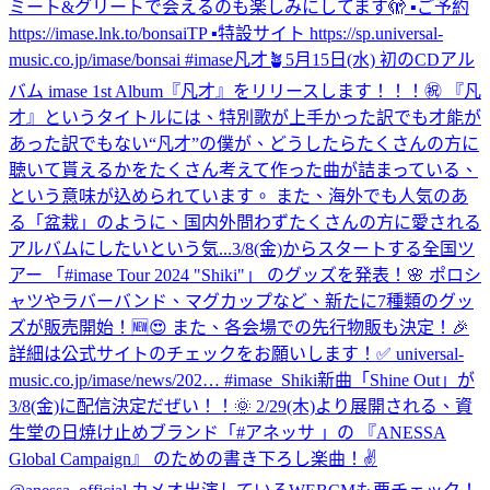
ミート&グリートで会えるのも楽しみにしてます🫣 ▪️ご予約
https://imase.lnk.to/bonsaiTP ▪️特設サイト https://sp.universal-
music.co.jp/imase/bonsai #imase凡才🪴
5月15日(水) 初のCDアル
バム imase 1st Album『凡才』をリリースします！！！㊗ 『凡
才』というタイトルには、特別歌が上手かった訳でも才能が
あった訳でもない“凡才”の僕が、どうしたらたくさんの方に
聴いて貰えるかをたくさん考えて作った曲が詰まっている、
という意味が込められています。 また、海外でも人気のあ
る「盆栽」のように、国内外問わずたくさんの方に愛される
アルバムにしたいという気...
3/8(金)からスタートする全国ツ
アー 「#imase Tour 2024 "Shiki"」 のグッズを発表！🌸 ポロシ
ャツやラバーバンド、マグカップなど、新たに7種類のグッ
ズが販売開始！🆕😍 また、各会場での先行物販も決定！🎉
詳細は公式サイトのチェックをお願いします！✅ universal-
music.co.jp/imase/news/202… #imase_Shiki
新曲「Shine Out」が
3/8(金)に配信決定だぜい！！🌞 2/29(木)より展開される、資
生堂の日焼け止めブランド「#アネッサ 」の 『ANESSA
Global Campaign』 のための書き下ろし楽曲！✌️