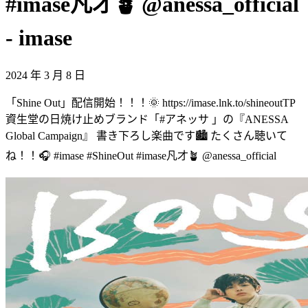
#imase凡才🪴 @anessa_official
- imase
2024 年 3 月 8 日
「Shine Out」配信開始！！！🌞 https://imase.lnk.to/shineoutTP
資生堂の日焼け止めブランド「#アネッサ 」の『ANESSA
Global Campaign』 書き下ろし楽曲です🏙️ たくさん聴いて
ね！！🎧 #imase #ShineOut #imase凡才🪴 @anessa_official