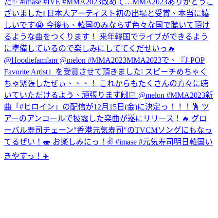
た✨ #imase #IVE #MMA2023
改めて…MMA2023ありがとうご
ざいました❕ 日本人アーティスト初の出場と受賞、本当に嬉
しいです😭 今後も、韓国のみならず色々な国で聴いて頂け
るような曲をつくります！ 来年韓国でライブができるよう
に準備しているので楽しみにしててくだせいっ🔥
@Hoodiefamfam @melon #MMA2023
MMA2023で、『J-POP
Favorite Artist』を受賞させて頂きました❕ スピーチめちゃく
ちゃ緊張したぜぃ、、、！ これからもたくさんの方々に聴
いていただけるよう、頑張ります🙌🏻 @melon #MMA2023
新
曲「#ヒロイン」の配信が12月15日(金)に決定っ！！！🕺 ツ
アーのアンコールで披露した楽曲が遂にリリース！🔥 グロ
ーバル寿司チェーン"香港元気寿司"のTVCMソングにもなっ
てるぜい！🍣 お楽しみにっ！✌️ #imase #元気寿司
明日韓国い
きやすっ！✈️