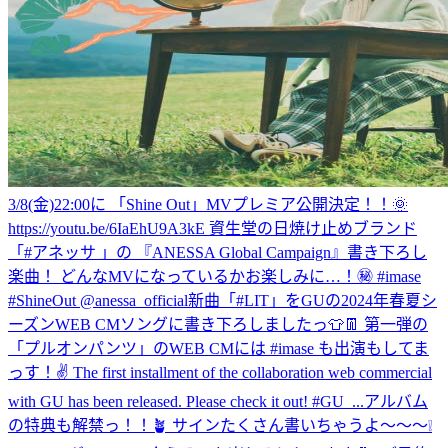
3/8(金)22:00に 「Shine Out」MVプレミア公開決定！！🌞
https://youtu.be/6IaEhU9A3kE 資生堂の日焼け止めブランド
「#アネッサ 」の 『ANESSA Global Campaign』書き下ろし
楽曲！ どんなMVになっているかお楽しみに…！㊙️ #imase
#ShineOut @anessa_official
新曲「#LIT」をGUの2024年春夏シ
ーズンWEB CMソングに書き下ろしましたっ👕👖 第一弾の
「プルオンパンツ」のWEB CMには #imase も出演もしてま
っす！✌️ The first installment of the collaboration web commercial
with GU has been released. Please check it out! #GU_...
アルバム
の特典も解禁っ！！🪴 サインたくさん書いちゃうよ〜〜〜❕