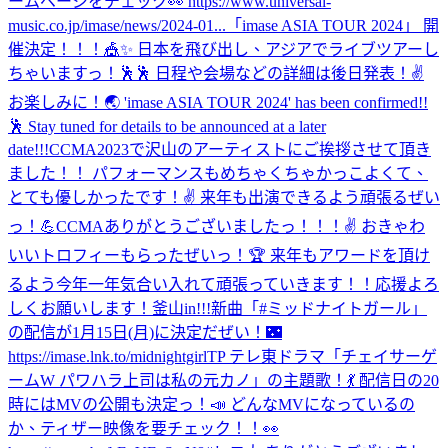
ームページをチェック👀 https://www.universal-
music.co.jp/imase/news/2024-01...
「imase ASIA TOUR 2024」 開
催決定！！！🎪✨ 日本を飛び出し、アジアでライブツアーし
ちゃいますっ！🕺🕺 日程や会場などの詳細は後日発表！✌️
お楽しみに！🌏 'imase ASIA TOUR 2024' has been confirmed!!
🕺 Stay tuned for details to be announced at a later
date!!!
CCMA2023で沢山のアーティストにご挨拶させて頂き
ました！！ パフォーマンスもめちゃくちゃかっこよくて、
とても優しかったです！✌️ 来年も出演できるよう頑張るぜい
っ！💪
CCMAありがとうございましたっ！！！✌️ おきゃわ
いいトロフィーもらったぜいっ！🏆 来年もアワードを頂け
るよう今年一年気合い入れて頑張っていきます！！応援よろ
しくお願いします！
釜山in!!!
新曲「#ミッドナイトガール」
の配信が1月15日(月)に決定だぜい！🌃
https://imase.lnk.to/midnightgirlTP テレ東ドラマ「チェイサーゲ
ームW パワハラ上司は私の元カノ」の主題歌！💃 配信日の20
時にはMVの公開も決定っ！📣 どんなMVになっているの
か、ティザー映像を要チェック！！👀