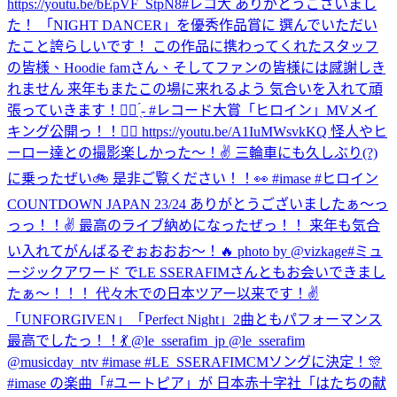
https://youtu.be/bEpVF_StpN8
#レコ大 ありがとうございまし
た！ 「NIGHT DANCER」を優秀作品賞に 選んでいただい
たこと誇らしいです！ この作品に携わってくれたスタッフ
の皆様、Hoodie famさん、そしてファンの皆様には感謝しき
れません 来年もまたこの場に来れるよう 気合いを入れて頑
張っていきます！✊🏻 ̖́- #レコード大賞
「ヒロイン」MVメイ
キング公開っ！！🦸‍♀️ https://youtu.be/A1IuMWsvkKQ 怪人やヒ
ーロー達との撮影楽しかった〜！✌️ 三輪車にも久しぶり(?)
に乗ったぜい🚲 是非ご覧ください！！👀 #imase #ヒロイン
COUNTDOWN JAPAN 23/24 ありがとうございましたぁ〜っ
っっ！！✌️ 最高のライブ納めになったぜっ！！ 来年も気合
い入れてがんばるぞぉおおお〜！🔥 photo by @vizkage
#ミュ
ージックアワード でLE SSERAFIMさんともお会いできまし
たぁ〜！！！ 代々木での日本ツアー以来です！✌️
「UNFORGIVEN」「Perfect Night」2曲ともパフォーマンス
最高でしたっ！！💃 @le_sserafim_jp @le_sserafim
@musicday_ntv #imase #LE_SSERAFIM
CMソングに決定！🎊
#imase の楽曲「#ユートピア」が 日本赤十字社「はたちの献