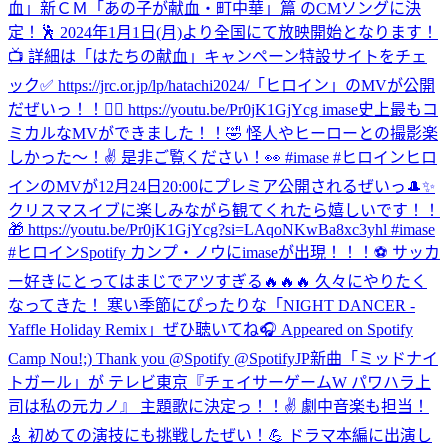
血」新ＣＭ「あの子が献血・町中華」篇 のCMソングに決
定！🕺 2024年1月1日(月)より全国にて放映開始となります！
📺 詳細は「はたちの献血」キャンペーン特設サイトをチェ
ック✅ https://jrc.or.jp/lp/hatachi2024/
「ヒロイン」のMVが公開
だぜいっ！！🦸‍♀️ https://youtu.be/Pr0jK1GjYcg imase史上最もコ
ミカルなMVができました！！🤣 怪人やヒーローとの撮影楽
しかった〜！✌️ 是非ご覧ください！👀 #imase #ヒロイン
ヒロ
インのMVが12月24日20:00にプレミア公開されるぜいっ🎩✨
クリスマスイブに楽しみながら観てくれたら嬉しいです！！
🎁 https://youtu.be/Pr0jK1GjYcg?si=LAqoNKwBa8xc3yhl #imase
#ヒロイン
Spotify カンプ・ノウにimaseが出現！！！⚽️ サッカ
ー好きにとってはまじでアツすぎる🔥🔥🔥 久々にやりたく
なってきた！ 寒い季節にぴったりな「NIGHT DANCER -
Yaffle Holiday Remix」ぜひ聴いてね🎧 Appeared on Spotify
Camp Nou!;) Thank you @Spotify @SpotifyJP
新曲「ミッドナイ
トガール」が テレビ東京『チェイサーゲームW パワハラ上
司は私の元カノ』 主題歌に決定っ！！✌️ 劇中音楽も担当！
🎸 初めての演技にも挑戦したぜい！💪 ドラマ本編に出演し